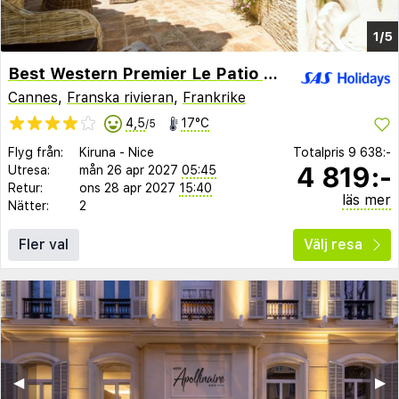
1/5
Best Western Premier Le Patio des Artistes
Cannes
,
Franska rivieran
,
Frankrike
4,5
17°C
/5
Flyg från:
Kiruna
-
Nice
Totalpris
9 638:-
4 819:-
Utresa:
mån 26 apr 2027
05:45
Retur:
ons 28 apr 2027
15:40
läs mer
Nätter:
2
Fler val
Välj resa
◀︎
▶︎