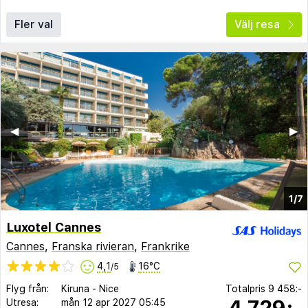
Fler val
Välj resa
◀︎
▶︎
1/7
Luxotel Cannes
Cannes
,
Franska rivieran
,
Frankrike
4,1
16°C
/5
Flyg från:
Kiruna
-
Nice
Totalpris
9 458:-
4 729:-
Utresa:
mån 12 apr 2027
05:45