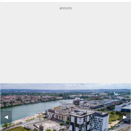
annons
◀︎
▶︎