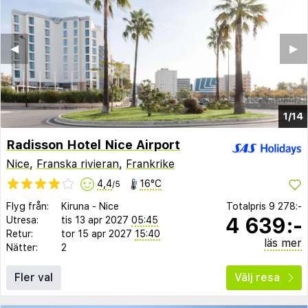
◀︎
▶︎
1/14
Radisson Hotel Nice Airport
Nice
,
Franska rivieran
,
Frankrike
4,4
16°C
/5
Flyg från:
Kiruna
-
Nice
Totalpris
9 278:-
4 639:-
Utresa:
tis 13 apr 2027
05:45
Retur:
tor 15 apr 2027
15:40
läs mer
Nätter:
2
Fler val
Välj resa