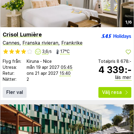
1/6
Crisol Lumière
Cannes
,
Franska rivieran
,
Frankrike
3,6
17°C
/5
Flyg från:
Kiruna
-
Nice
Totalpris
8 678:-
4 339:-
Utresa:
mån 19 apr 2027
05:45
Retur:
ons 21 apr 2027
15:40
läs mer
Nätter:
2
Fler val
Välj resa