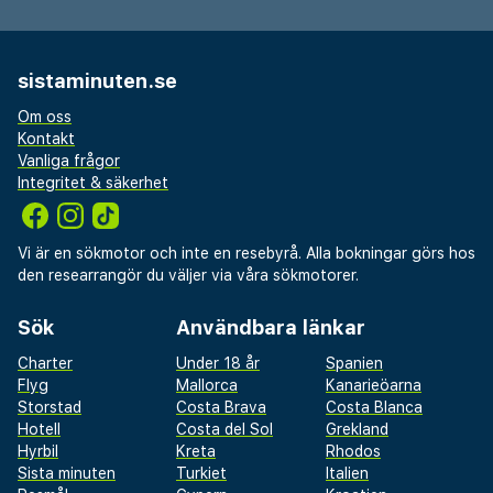
sistaminuten.se
Om oss
Kontakt
Vanliga frågor
Integritet & säkerhet
Vi är en sökmotor och inte en resebyrå. Alla bokningar görs hos
den researrangör du väljer via våra sökmotorer.
Sök
Användbara länkar
Charter
Under 18 år
Spanien
Flyg
Mallorca
Kanarieöarna
Storstad
Costa Brava
Costa Blanca
Hotell
Costa del Sol
Grekland
Hyrbil
Kreta
Rhodos
Sista minuten
Turkiet
Italien