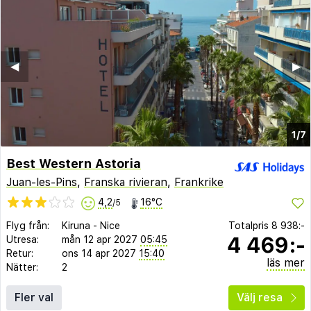
◀︎
▶︎
1/7
Best Western Astoria
Juan-les-Pins
,
Franska rivieran
,
Frankrike
4,2
16°C
/5
Flyg från:
Kiruna
-
Nice
Totalpris
8 938:-
4 469:-
Utresa:
mån 12 apr 2027
05:45
Retur:
ons 14 apr 2027
15:40
läs mer
Nätter:
2
Fler val
Välj resa