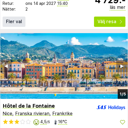
Retur:
ons 14 apr 2027
15:40
läs mer
Nätter:
2
Fler val
Välj resa
◀︎
▶︎
1/5
Hôtel de la Fontaine
Nice
,
Franska rivieran
,
Frankrike
4,5
16°C
/5