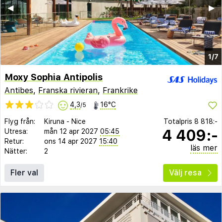
◀︎
▶︎
1/7
Moxy Sophia Antipolis
Antibes
,
Franska rivieran
,
Frankrike
4,3
16°C
/5
Flyg från:
Kiruna
-
Nice
Totalpris
8 818:-
4 409:-
Utresa:
mån 12 apr 2027
05:45
Retur:
ons 14 apr 2027
15:40
läs mer
Nätter:
2
Fler val
Välj resa