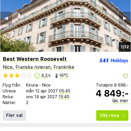
◀︎
▶︎
1/12
Best Western Roosevelt
Nice
,
Franska rivieran
,
Frankrike
4,2
16°C
/5
Flyg från:
Kiruna
-
Nice
Totalpris
9 698:-
4 849:-
Utresa:
mån 12 apr 2027
05:45
Retur:
ons 14 apr 2027
15:40
läs mer
Nätter:
2
Fler val
Välj resa