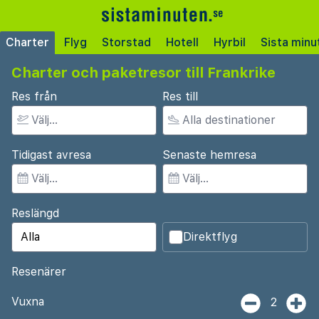
Charter
Flyg
Storstad
Hotell
Hyrbil
Sista minu
Charter och paketresor till Frankrike
Res från
Res till
Tidigast avresa
Senaste hemresa
Reslängd
Direktflyg
Resenärer
Vuxna
2