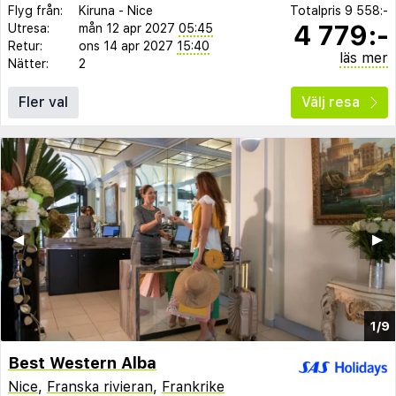
Flyg från:
Kiruna
-
Nice
Totalpris
9 558:-
4 779:-
Utresa:
mån 12 apr 2027
05:45
Retur:
ons 14 apr 2027
15:40
läs mer
Nätter:
2
Fler val
Välj resa
◀︎
▶︎
1/9
Best Western Alba
Nice
,
Franska rivieran
,
Frankrike