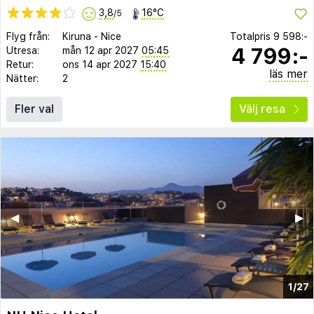
3,8
16°C
/5
Flyg från:
Kiruna
-
Nice
Totalpris
9 598:-
4 799:-
Utresa:
mån 12 apr 2027
05:45
Retur:
ons 14 apr 2027
15:40
läs mer
Nätter:
2
Fler val
Välj resa
◀︎
▶︎
1/27