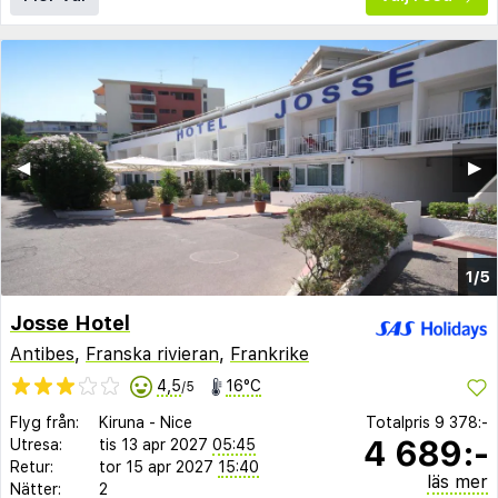
◀︎
▶︎
1/5
Josse Hotel
Antibes
,
Franska rivieran
,
Frankrike
4,5
16°C
/5
Flyg från:
Kiruna
-
Nice
Totalpris
9 378:-
4 689:-
Utresa:
tis 13 apr 2027
05:45
Retur:
tor 15 apr 2027
15:40
läs mer
Nätter:
2