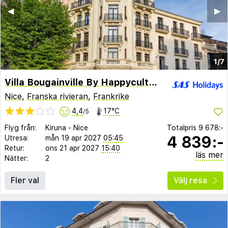
◀︎
▶︎
1/7
Villa Bougainville By Happyculture
Nice
,
Franska rivieran
,
Frankrike
4,4
17°C
/5
Flyg från:
Kiruna
-
Nice
Totalpris
9 678:-
4 839:-
Utresa:
mån 19 apr 2027
05:45
Retur:
ons 21 apr 2027
15:40
läs mer
Nätter:
2
Fler val
Välj resa