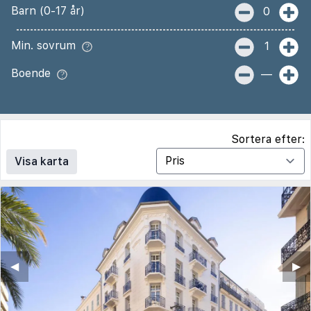
Barn (0-17 år)
0
Min. sovrum
1
Boende
—
Sortera efter:
Visa karta
◀︎
▶︎