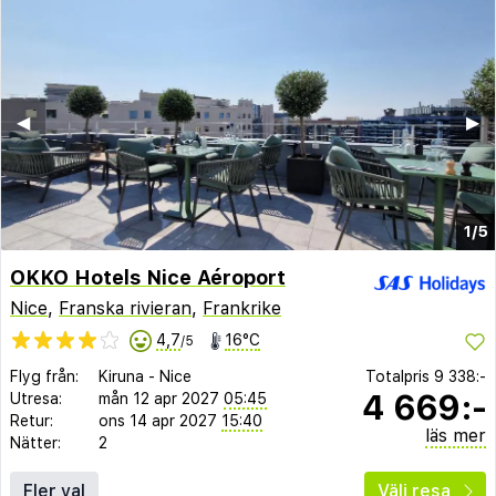
◀︎
▶︎
1/5
OKKO Hotels Nice Aéroport
Nice
,
Franska rivieran
,
Frankrike
4,7
16°C
/5
Flyg från:
Kiruna
-
Nice
Totalpris
9 338:-
4 669:-
Utresa:
mån 12 apr 2027
05:45
Retur:
ons 14 apr 2027
15:40
läs mer
Nätter:
2
Fler val
Välj resa