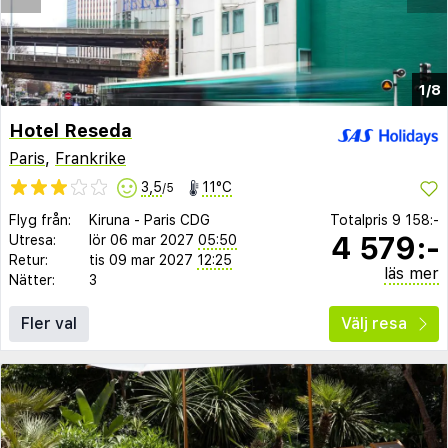
1/8
Hotel Reseda
Paris
,
Frankrike
3,5
11°C
/5
Flyg från:
Kiruna
-
Paris CDG
Totalpris
9 158:-
4 579:-
Utresa:
lör 06 mar 2027
05:50
Retur:
tis 09 mar 2027
12:25
läs mer
Nätter:
3
Fler val
Välj resa