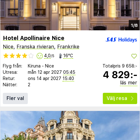
1/8
Hotel Apollinaire Nice
Nice
,
Franska rivieran
,
Frankrike
4,0
16°C
/5
Flyg från:
Kiruna
-
Nice
Totalpris
9 658:-
4 829:-
Utresa:
mån 12 apr 2027
05:45
Retur:
ons 14 apr 2027
15:40
läs mer
Nätter:
2
Fler val
Välj resa