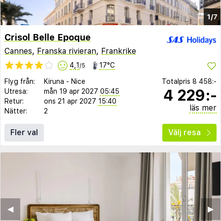
1/7
Crisol Belle Epoque
Cannes
,
Franska rivieran
,
Frankrike
4,1
17°C
/5
Flyg från:
Kiruna
-
Nice
Totalpris
8 458:-
4 229:-
Utresa:
mån 19 apr 2027
05:45
Retur:
ons 21 apr 2027
15:40
läs mer
Nätter:
2
Fler val
Välj resa
◀︎
▶︎