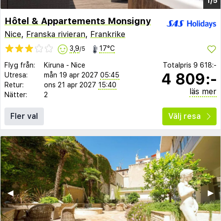
1/5
Hôtel & Appartements Monsigny
Nice
,
Franska rivieran
,
Frankrike
3,9
17°C
/5
Flyg från:
Kiruna
-
Nice
Totalpris
9 618:-
4 809:-
Utresa:
mån 19 apr 2027
05:45
Retur:
ons 21 apr 2027
15:40
läs mer
Nätter:
2
Fler val
Välj resa
◀︎
▶︎