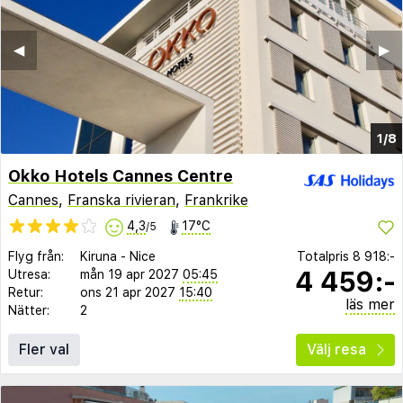
◀︎
▶︎
1/8
Okko Hotels Cannes Centre
Cannes
,
Franska rivieran
,
Frankrike
4,3
17°C
/5
Flyg från:
Kiruna
-
Nice
Totalpris
8 918:-
4 459:-
Utresa:
mån 19 apr 2027
05:45
Retur:
ons 21 apr 2027
15:40
läs mer
Nätter:
2
Fler val
Välj resa