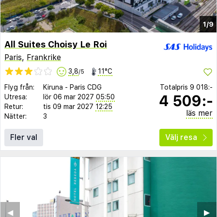
1/9
All Suites Choisy Le Roi
Paris
,
Frankrike
3,8
11°C
/5
Flyg från:
Kiruna
-
Paris CDG
Totalpris
9 018:-
4 509:-
Utresa:
lör 06 mar 2027
05:50
Retur:
tis 09 mar 2027
12:25
läs mer
Nätter:
3
Fler val
Välj resa
◀︎
▶︎