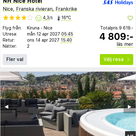
NH Nice Hotel
Nice
,
Franska rivieran
,
Frankrike
4,3
16°C
/5
Flyg från:
Kiruna
-
Nice
Totalpris
9 618:-
4 809:-
Utresa:
mån 12 apr 2027
05:45
Retur:
ons 14 apr 2027
15:40
läs mer
Nätter:
2
Fler val
Välj resa
◀︎
▶︎