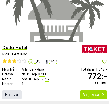
Dodo Hotel
Riga
,
Lettland
3,8
16°C
/5
Flyg från:
Arlanda
-
Riga
Totalpris
1 543:-
772:-
Utresa:
tis 15 sep
07:00
Retur:
ons 16 sep
17:45
läs mer
Nätter:
1
Fler val
Välj resa