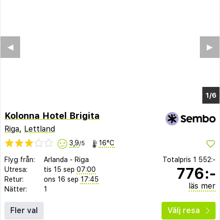
Kolonna Hotel Brigita
Riga
,
Lettland
3,9
16°C
/5
Flyg från:
Arlanda
-
Riga
Totalpris
1 552:-
776:-
Utresa:
tis 15 sep
07:00
Retur:
ons 16 sep
17:45
läs mer
Nätter:
1
Fler val
Välj resa