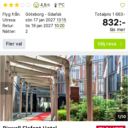
4,8
1°C
/5
Flyg från:
Göteborg
-
Gdańsk
Totalpris
1 663:-
832:-
Utresa:
sön 17 jan 2027
13:15
Retur:
tis 19 jan 2027
10:20
läs mer
Nätter:
2
Fler val
Välj resa
◀︎
▶︎
1/10