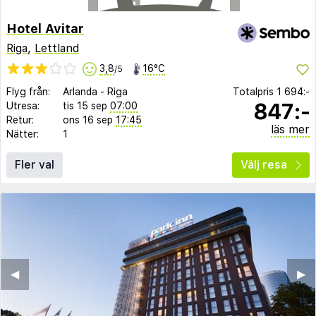
Hotel Avitar
Riga
,
Lettland
3,8
16°C
/5
Flyg från:
Arlanda
-
Riga
Totalpris
1 694:-
847:-
Utresa:
tis 15 sep
07:00
Retur:
ons 16 sep
17:45
läs mer
Nätter:
1
Fler val
Välj resa
◀︎
▶︎