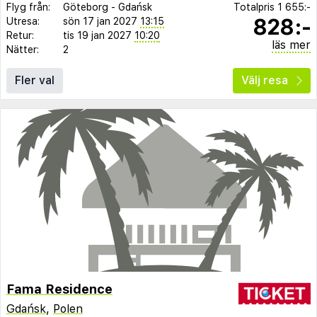
Flyg från:
Göteborg
-
Gdańsk
Totalpris
1 655:-
828:-
Utresa:
sön 17 jan 2027
13:15
Retur:
tis 19 jan 2027
10:20
läs mer
Nätter:
2
Fler val
Välj resa
Fama Residence
Gdańsk
,
Polen