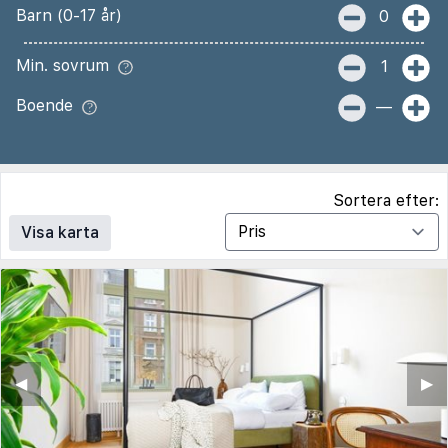
Barn (0-17 år)
0
Min. sovrum
1
Boende
—
Sortera efter:
Visa karta
◀︎
▶︎