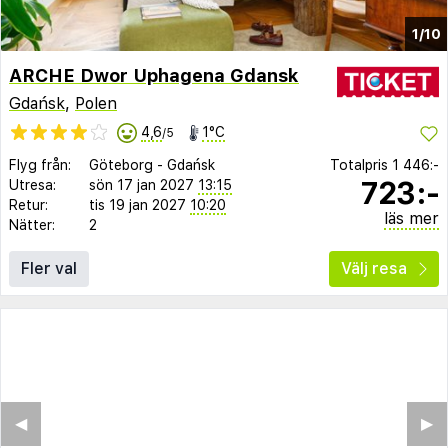
1/10
ARCHE Dwor Uphagena Gdansk
Gdańsk
,
Polen
4,6
1°C
/5
Flyg från:
Göteborg
-
Gdańsk
Totalpris
1 446:-
723:-
Utresa:
sön 17 jan 2027
13:15
Retur:
tis 19 jan 2027
10:20
läs mer
Nätter:
2
Fler val
Välj resa
◀︎
▶︎