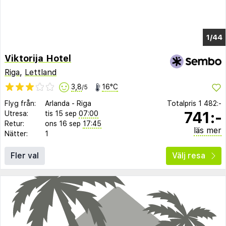
1/37
Viktorija Hotel
Riga
,
Lettland
3,8
16°C
/5
Flyg från:
Arlanda
-
Riga
Totalpris
1 482:-
741:-
Utresa:
tis 15 sep
07:00
Retur:
ons 16 sep
17:45
läs mer
Nätter:
1
Fler val
Välj resa