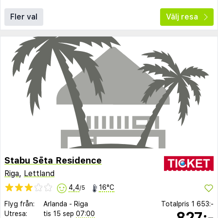
Fler val
Välj resa
Stabu Sēta Residence
Riga
,
Lettland
4,4
16°C
/5
Flyg från:
Arlanda
-
Riga
Totalpris
1 653:-
827:-
Utresa:
tis 15 sep
07:00