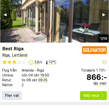
◀︎
▶︎
1/10
Best Riga
Riga
,
Lettland
3,9
12°C
/5
Flyg från:
Arlanda
-
Riga
Totalpris
1 731:-
866:-
Utresa:
sön 04 okt
19:50
Retur:
tis 06 okt
09:35
läs mer
Nätter:
2
Fler val
Välj resa