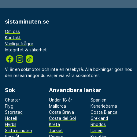
sistaminuten.se
Om oss
Kontakt
Vanliga frågor
Integritet & säkerhet
Vi är en sökmotor och inte en resebyrå. Alla bokningar görs hos
den researrangör du väljer via våra sökmotorer.
Sök
Användbara länkar
Charter
Under 18 år
Spanien
Flyg
Mallorca
Kanarieöarna
Storstad
Costa Brava
Costa Blanca
Hotell
Costa del Sol
Grekland
Hyrbil
Kreta
Rhodos
Sista minuten
Turkiet
Italien
Resmål
Cypern
Kroatien