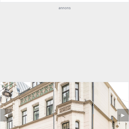
annons
◀︎
▶︎