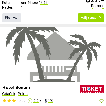
Retur:
ons 16 sep
17:45
läs mer
Nätter:
1
Fler val
Välj resa
Hotel Bonum
Gdańsk
,
Polen
4,4
1°C
/5