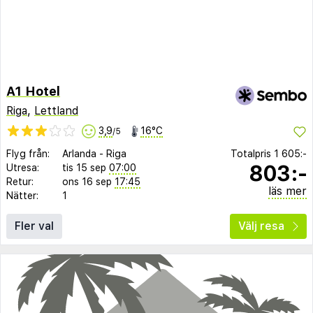
A1 Hotel
Riga
,
Lettland
3,9
16°C
/5
Flyg från:
Arlanda
-
Riga
Totalpris
1 605:-
803:-
Utresa:
tis 15 sep
07:00
Retur:
ons 16 sep
17:45
läs mer
Nätter:
1
Fler val
Välj resa