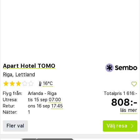
Apart Hotel TOMO
Riga
,
Lettland
16°C
Flyg från:
Arlanda
-
Riga
Totalpris
1 616:-
808:-
Utresa:
tis 15 sep
07:00
Retur:
ons 16 sep
17:45
läs mer
Nätter:
1
Fler val
Välj resa