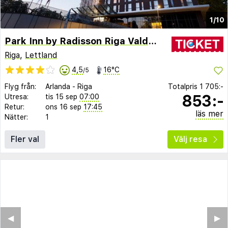
1/10
Park Inn by Radisson Riga Valdemara
Riga
,
Lettland
4,5
16°C
/5
Flyg från:
Arlanda
-
Riga
Totalpris
1 705:-
853:-
Utresa:
tis 15 sep
07:00
Retur:
ons 16 sep
17:45
läs mer
Nätter:
1
Fler val
Välj resa
◀︎
▶︎