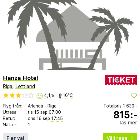
Hanza Hotel
Riga
,
Lettland
4,1
16°C
/5
Flyg från:
Arlanda
-
Riga
Totalpris
1 630:-
815:-
Utresa:
tis 15 sep
07:00
Retur:
ons 16 sep
17:45
läs mer
Nätter:
1
Fler val
Välj resa