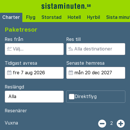
Charter
Flyg
Storstad
Hotell
Hyrbil
Sista minu
Paketresor
Res från
Res till
Tidigast avresa
Senaste hemresa
Reslängd
Direktflyg
Resenärer
Vuxna
2