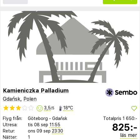
Kamieniczka Palladium
Gdańsk
,
Polen
3,5
18°C
/5
Flyg från:
Göteborg
-
Gdańsk
Totalpris
1 650:-
825:-
Utresa:
tis 08 sep
11:55
Retur:
ons 09 sep
23:30
läs mer
Nätter:
1