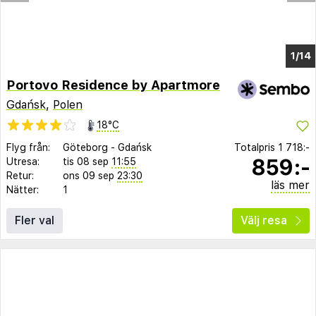
1/7
Portovo Residence by Apartmore
Gdańsk
,
Polen
18°C
Flyg från:
Göteborg
-
Gdańsk
Totalpris
1 718:-
859:-
Utresa:
tis 08 sep
11:55
Retur:
ons 09 sep
23:30
läs mer
Nätter:
1
Fler val
Välj resa