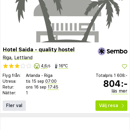
Hotel Saida - quality hostel
Riga
,
Lettland
4,6
16°C
/5
Flyg från:
Arlanda
-
Riga
Totalpris
1 608:-
804:-
Utresa:
tis 15 sep
07:00
Retur:
ons 16 sep
17:45
läs mer
Nätter:
1
Fler val
Välj resa