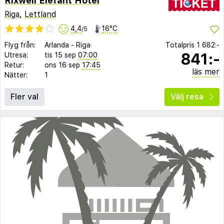
Rixwell Elefant Hotel
Riga
,
Lettland
4,4
16°C
/5
Flyg från:
Arlanda
-
Riga
Totalpris
1 682:-
841:-
Utresa:
tis 15 sep
07:00
Retur:
ons 16 sep
17:45
läs mer
Nätter:
1
Fler val
Välj resa