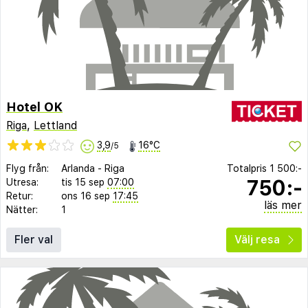
Hotel OK
Riga
,
Lettland
3,9
16°C
/5
Flyg från:
Arlanda
-
Riga
Totalpris
1 500:-
750:-
Utresa:
tis 15 sep
07:00
Retur:
ons 16 sep
17:45
läs mer
Nätter:
1
Fler val
Välj resa