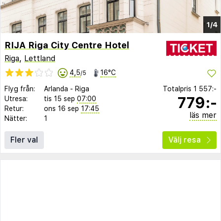
1/4
RIJA Riga City Centre Hotel
Riga
,
Lettland
4,5
16°C
/5
Flyg från:
Arlanda
-
Riga
Totalpris
1 557:-
779:-
Utresa:
tis 15 sep
07:00
Retur:
ons 16 sep
17:45
läs mer
Nätter:
1
Fler val
Välj resa