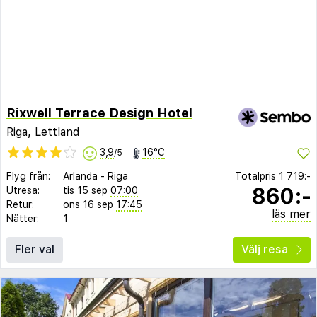
Rixwell Terrace Design Hotel
Riga
,
Lettland
3,9
16°C
/5
Flyg från:
Arlanda
-
Riga
Totalpris
1 719:-
860:-
Utresa:
tis 15 sep
07:00
Retur:
ons 16 sep
17:45
läs mer
Nätter:
1
Fler val
Välj resa