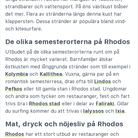
strandbarer och vattensport. På öns västkust blåser
det mer. Flera av stränderna längs denna kust har
klappersten. Dessa stränder är populära bland vind-
och kitesurfare.
De olika semesterorterna på Rhodos
Utbudet på de olika semesterorterna runt om på
Rhodos är mycket varierat. Barnfamiljer älskar
östkusten med långgrunda stränder som till exempel i
Kolymbia
och
Kallithea
. Vuxna, gärna par på en
romantisk semesterresa, dras ofta till
Lindos
och
Pefkos
eller till gamla stan i Rhodos stad. Ungdomar
och andra som tycker om restauranger, fest och fart
trivs bra i
Rhodos stad
eller i delar av
Faliraki
. Gillar
du surfing kommer du att trivas i
Ialyssos
och
Ixia
.
Mat, dryck och nöjesliv på Rhodos
Rhodos
har ett stort utbud av restauranger och