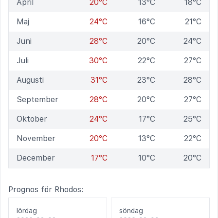
April
20°C
13°C
18°C
Maj
24°C
16°C
21°C
Juni
28°C
20°C
24°C
Juli
30°C
22°C
27°C
Augusti
31°C
23°C
28°C
September
28°C
20°C
27°C
Oktober
24°C
17°C
25°C
November
20°C
13°C
22°C
December
17°C
10°C
20°C
Prognos för Rhodos:
lördag
söndag