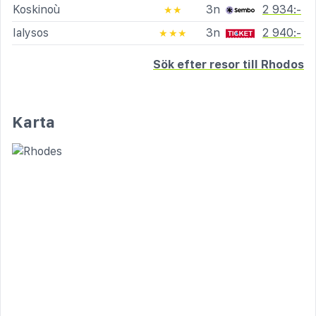
Koskinoù
3n
2 934:-
★★
Ialysos
3n
2 940:-
★★★
Sök efter resor till Rhodos
Karta