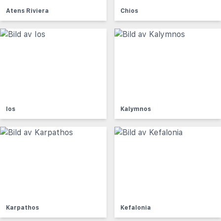
Atens Riviera
Chios
Ios
Kalymnos
Karpathos
Kefalonia