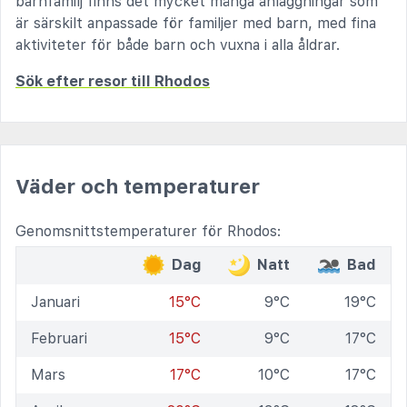
barnfamilj finns det mycket många anläggningar som
är särskilt anpassade för familjer med barn, med fina
aktiviteter för både barn och vuxna i alla åldrar.
Sök efter resor till Rhodos
Väder och temperaturer
Genomsnittstemperaturer för Rhodos:
Dag
Natt
Bad
Januari
15°C
9°C
19°C
Februari
15°C
9°C
17°C
Mars
17°C
10°C
17°C