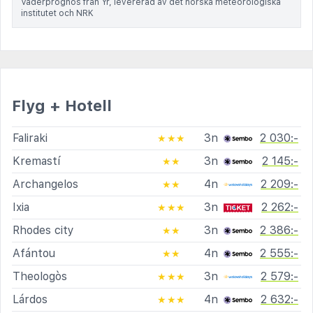
Väderprognos från Yr, levererad av det norska meteorologiska
institutet och NRK
Flyg + Hotell
Faliraki
3n
2 030:-
★★★
Kremastí
3n
2 145:-
★★
Archangelos
4n
2 209:-
★★
Ixia
3n
2 262:-
★★★
Rhodes city
3n
2 386:-
★★
Afántou
4n
2 555:-
★★
Theologòs
3n
2 579:-
★★★
Lárdos
4n
2 632:-
★★★