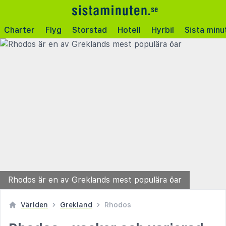
Charter
Flyg
Storstad
Hotell
Hyrbil
Sista minu
Rhodos är en av Greklands mest populära öar
Världen
Grekland
Rhodos