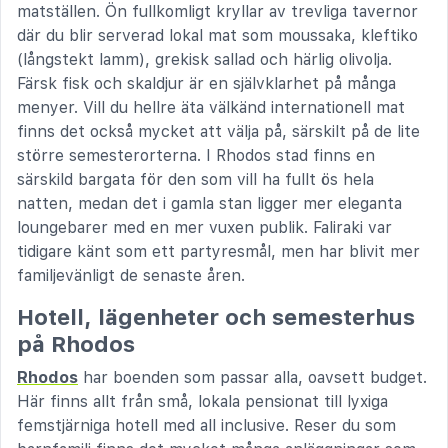
matställen. Ön fullkomligt kryllar av trevliga tavernor
där du blir serverad lokal mat som moussaka, kleftiko
(långstekt lamm), grekisk sallad och härlig olivolja.
Färsk fisk och skaldjur är en självklarhet på många
menyer. Vill du hellre äta välkänd internationell mat
finns det också mycket att välja på, särskilt på de lite
större semesterorterna. I Rhodos stad finns en
särskild bargata för den som vill ha fullt ös hela
natten, medan det i gamla stan ligger mer eleganta
loungebarer med en mer vuxen publik. Faliraki var
tidigare känt som ett partyresmål, men har blivit mer
familjevänligt de senaste åren.
Hotell, lägenheter och semesterhus
på Rhodos
Rhodos
har boenden som passar alla, oavsett budget.
Här finns allt från små, lokala pensionat till lyxiga
femstjärniga hotell med all inclusive. Reser du som