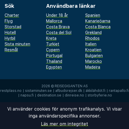
Sök
Användbara länkar
Charter
Under 18 år
Spanien
Flyg
Mallorca
Kanarieöarna
Storstad
Costa Brava
Costa Blanca
Hotell
Costa del Sol
Grekland
Hyrbil
Kreta
Rhodos
Sista minuten
Turkiet
Italien
Resmål
Cypern
Kroatien
Portugal
Bulgarien
Thailand
Marocko
Egypten
Madeira
2026 ©
REISEGIGANTEN AS
restplass.no
|
sistaminuten.se
|
afbudsrejser.dk
|
äkkilähdöt.fi
|
rantapallo.fi
|
napsu.fi
|
destination.se
|
dinreise.no
|
storbyferie.no
Vi använder cookies för anonym trafikanalys. Vi visar
inga användarspecifika annonser.
Läs mer om integritet