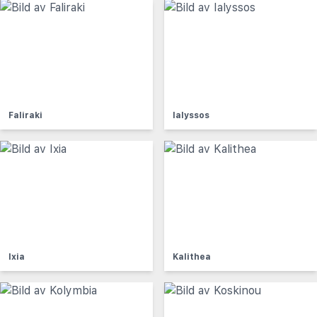
Faliraki
Ialyssos
Ixia
Kalithea