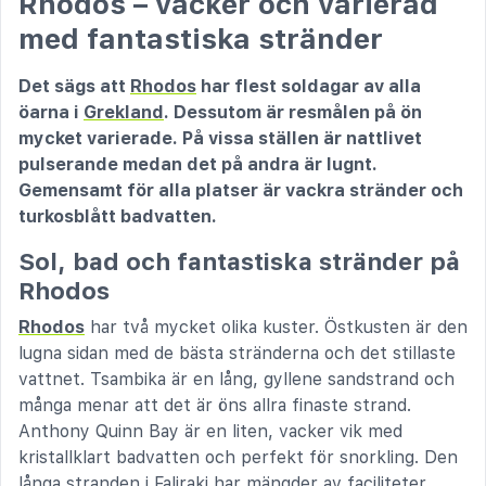
Rhodos – vacker och varierad
med fantastiska stränder
Det sägs att
Rhodos
har flest soldagar av alla
öarna i
Grekland
. Dessutom är resmålen på ön
mycket varierade. På vissa ställen är nattlivet
pulserande medan det på andra är lugnt.
Gemensamt för alla platser är vackra stränder och
turkosblått badvatten.
Sol, bad och fantastiska stränder på
Rhodos
Rhodos
har två mycket olika kuster. Östkusten är den
lugna sidan med de bästa stränderna och det stillaste
vattnet. Tsambika är en lång, gyllene sandstrand och
många menar att det är öns allra finaste strand.
Anthony Quinn Bay är en liten, vacker vik med
kristallklart badvatten och perfekt för snorkling. Den
långa stranden i Faliraki har mängder av faciliteter,