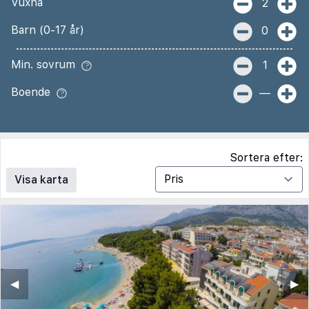
Vuxna
2
Barn (0-17 år)
0
Min. sovrum
1
Boende
—
Sortera efter:
Visa karta
◀︎
▶︎