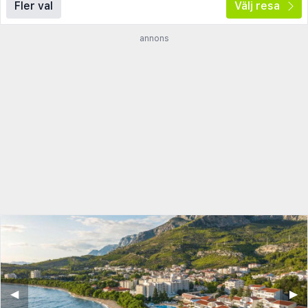
Fler val
Välj resa
annons
◀︎
▶︎