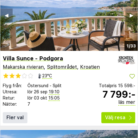
◀︎
▶︎
1/33
Villa Sunce - Podgora
Makarska rivieran
,
Splitområdet
,
Kroatien
23°C
Flyg från:
Östersund
-
Split
Totalpris
15 598:-
7 799:-
Utresa:
lör 26 sep
19:10
Retur:
lör 03 okt
15:05
läs mer
Nätter:
7
Fler val
Välj resa