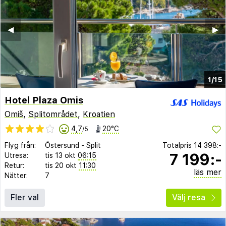
◀︎
▶︎
1/15
Hotel Plaza Omis
Omiš
,
Splitområdet
,
Kroatien
4,7
20°C
/5
Flyg från:
Östersund
-
Split
Totalpris
14 398:-
7 199:-
Utresa:
tis 13 okt
06:15
Retur:
tis 20 okt
11:30
läs mer
Nätter:
7
Fler val
Välj resa