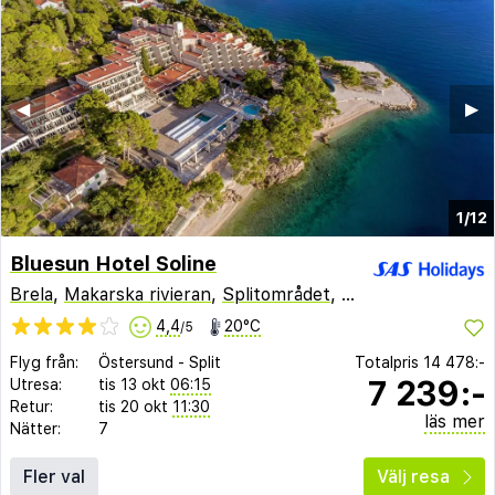
◀︎
▶︎
1/12
Bluesun Hotel Soline
Brela
,
Makarska rivieran
,
Splitområdet
,
Kroatien
4,4
20°C
/5
Flyg från:
Östersund
-
Split
Totalpris
14 478:-
7 239:-
Utresa:
tis 13 okt
06:15
Retur:
tis 20 okt
11:30
läs mer
Nätter:
7
Fler val
Välj resa