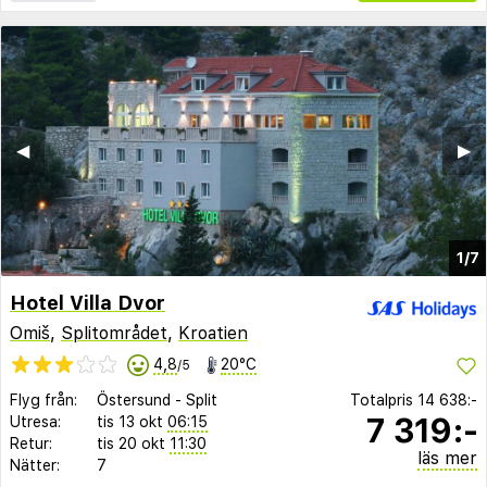
◀︎
▶︎
1/7
Hotel Villa Dvor
Omiš
,
Splitområdet
,
Kroatien
4,8
20°C
/5
Flyg från:
Östersund
-
Split
Totalpris
14 638:-
7 319:-
Utresa:
tis 13 okt
06:15
Retur:
tis 20 okt
11:30
läs mer
Nätter:
7