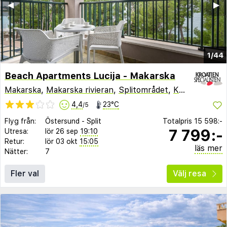
◀︎
▶︎
1/44
Beach Apartments Lucija - Makarska
Makarska
,
Makarska rivieran
,
Splitområdet
,
Kroatien
4,4
23°C
/5
Flyg från:
Östersund
-
Split
Totalpris
15 598:-
7 799:-
Utresa:
lör 26 sep
19:10
Retur:
lör 03 okt
15:05
läs mer
Nätter:
7
Fler val
Välj resa