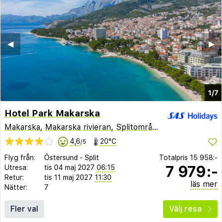
◀︎
▶︎
1/7
Hotel Park Makarska
Makarska
,
Makarska rivieran
,
Splitområdet
,
Kroatien
4,6
20°C
/5
Flyg från:
Östersund
-
Split
Totalpris
15 958:-
7 979:-
Utresa:
tis 04 maj 2027
06:15
Retur:
tis 11 maj 2027
11:30
läs mer
Nätter:
7
Fler val
Välj resa