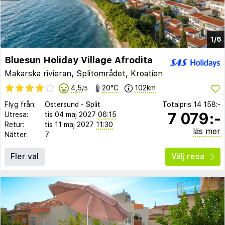
1/6
Bluesun Holiday Village Afrodita
Makarska rivieran
,
Splitområdet
,
Kroatien
4,5
20°C
102km
/5
Flyg från:
Östersund
-
Split
Totalpris
14 158:-
7 079:-
Utresa:
tis 04 maj 2027
06:15
Retur:
tis 11 maj 2027
11:30
läs mer
Nätter:
7
Fler val
Välj resa