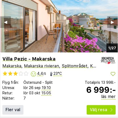
◀︎
▶︎
1/27
Villa Pezic - Makarska
Makarska
,
Makarska rivieran
,
Splitområdet
,
Kroatien
4,4
23°C
/5
Flyg från:
Östersund
-
Split
Totalpris
13 998:-
6 999:-
Utresa:
lör 26 sep
19:10
Retur:
lör 03 okt
15:05
läs mer
Nätter:
7
Fler val
Välj resa