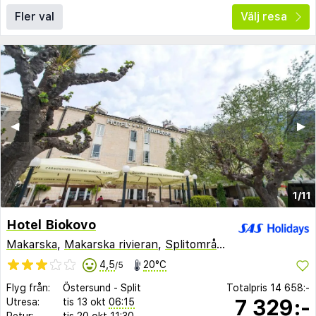
Fler val
Välj resa
◀︎
▶︎
1/11
Hotel Biokovo
Makarska
,
Makarska rivieran
,
Splitområdet
,
Kroatien
4,5
20°C
/5
Flyg från:
Östersund
-
Split
Totalpris
14 658:-
7 329:-
Utresa:
tis 13 okt
06:15
Retur:
tis 20 okt
11:30