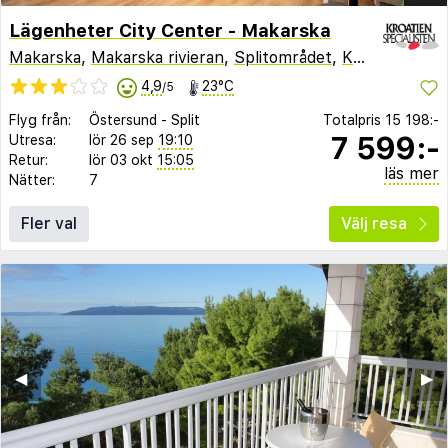
Lägenheter City Center - Makarska
Makarska
,
Makarska rivieran
,
Splitområdet
,
Kroatien
4,9
23°C
/5
Flyg från:
Östersund
-
Split
Totalpris
15 198:-
7 599:-
Utresa:
lör 26 sep
19:10
Retur:
lör 03 okt
15:05
läs mer
Nätter:
7
Fler val
Välj resa
◀︎
▶︎