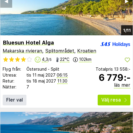
◀︎
▶︎
1/11
Bluesun Hotel Alga
Makarska rivieran
,
Splitområdet
,
Kroatien
4,3
22°C
102km
/5
Flyg från:
Östersund
-
Split
Totalpris
13 558:-
6 779:-
Utresa:
tis 11 maj 2027
06:15
Retur:
tis 18 maj 2027
11:30
läs mer
Nätter:
7
Fler val
Välj resa