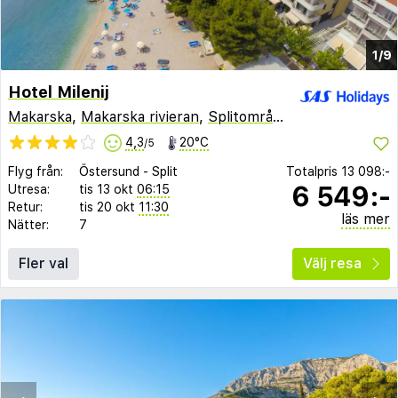
1/9
Hotel Milenij
Makarska
,
Makarska rivieran
,
Splitområdet
,
Kroatien
4,3
20°C
/5
Flyg från:
Östersund
-
Split
Totalpris
13 098:-
6 549:-
Utresa:
tis 13 okt
06:15
Retur:
tis 20 okt
11:30
läs mer
Nätter:
7
Fler val
Välj resa