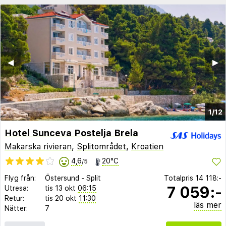
◀︎
▶︎
1/12
Hotel Sunceva Postelja Brela
Makarska rivieran
,
Splitområdet
,
Kroatien
4,6
20°C
/5
Flyg från:
Östersund
-
Split
Totalpris
14 118:-
7 059:-
Utresa:
tis 13 okt
06:15
Retur:
tis 20 okt
11:30
läs mer
Nätter:
7