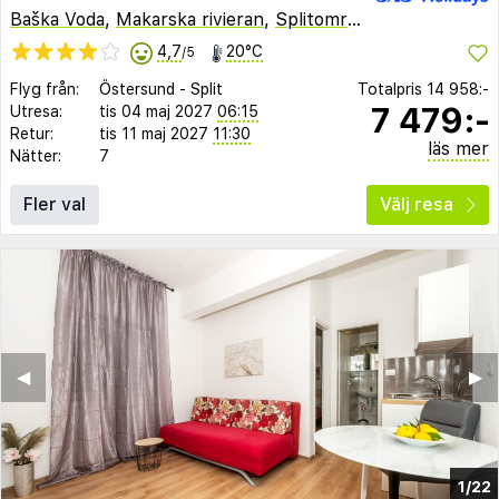
Baška Voda
,
Makarska rivieran
,
Splitområdet
,
Kroatien
4,7
20°C
/5
Flyg från:
Östersund
-
Split
Totalpris
14 958:-
7 479:-
Utresa:
tis 04 maj 2027
06:15
Retur:
tis 11 maj 2027
11:30
läs mer
Nätter:
7
Fler val
Välj resa
◀︎
▶︎
1/22