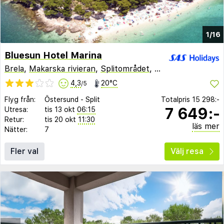
1/16
Bluesun Hotel Marina
Brela
,
Makarska rivieran
,
Splitområdet
,
Kroatien
4,3
20°C
/5
Flyg från:
Östersund
-
Split
Totalpris
15 298:-
7 649:-
Utresa:
tis 13 okt
06:15
Retur:
tis 20 okt
11:30
läs mer
Nätter:
7
Fler val
Välj resa