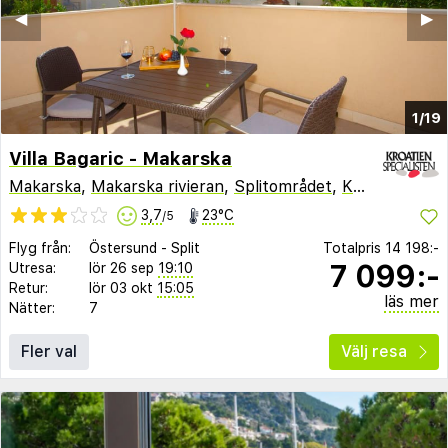
◀︎
▶︎
1/19
Villa Bagaric - Makarska
Makarska
,
Makarska rivieran
,
Splitområdet
,
Kroatien
3,7
23°C
/5
Flyg från:
Östersund
-
Split
Totalpris
14 198:-
7 099:-
Utresa:
lör 26 sep
19:10
Retur:
lör 03 okt
15:05
läs mer
Nätter:
7
Fler val
Välj resa