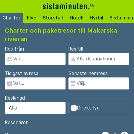
Charter
Flyg
Storstad
Hotell
Hyrbil
Sista minu
Charter och paketresor till Makarska
rivieran
Res från
Res till
Tidigast avresa
Senaste hemresa
Reslängd
Direktflyg
Resenärer