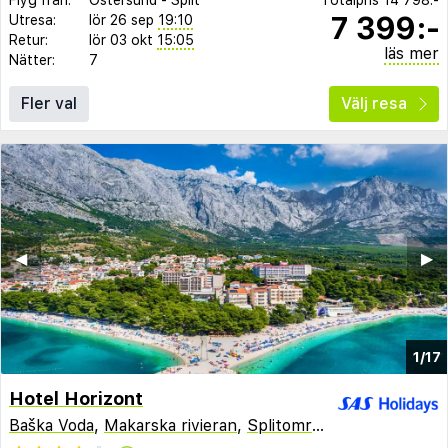
7 399:-
Utresa:
lör 26 sep
19:10
Retur:
lör 03 okt
15:05
läs mer
Nätter:
7
Fler val
Välj resa
◀︎
▶︎
1/17
Hotel Horizont
Baška Voda
,
Makarska rivieran
,
Splitområdet
,
Kroatien