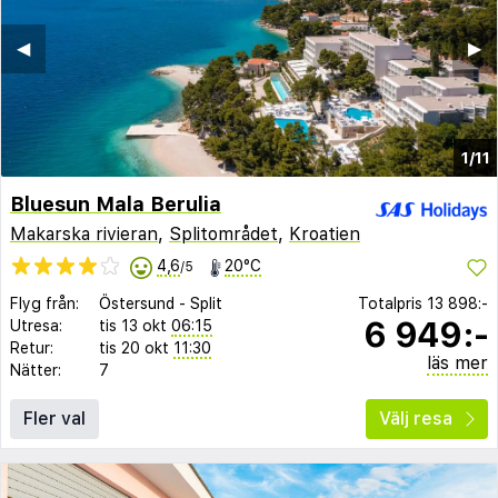
◀︎
▶︎
1/11
Bluesun Mala Berulia
Makarska rivieran
,
Splitområdet
,
Kroatien
4,6
20°C
/5
Flyg från:
Östersund
-
Split
Totalpris
13 898:-
6 949:-
Utresa:
tis 13 okt
06:15
Retur:
tis 20 okt
11:30
läs mer
Nätter:
7
Fler val
Välj resa