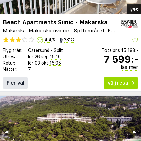
1/46
Beach Apartments Simic - Makarska
Makarska
,
Makarska rivieran
,
Splitområdet
,
Kroatien
4,4
23°C
/5
Flyg från:
Östersund
-
Split
Totalpris
15 198:-
7 599:-
Utresa:
lör 26 sep
19:10
Retur:
lör 03 okt
15:05
läs mer
Nätter:
7
Fler val
Välj resa
◀︎
▶︎