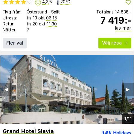
4,3
20°C
/5
Flyg från:
Östersund
-
Split
Totalpris
14 838:-
7 419:-
Utresa:
tis 13 okt
06:15
Retur:
tis 20 okt
11:30
läs mer
Nätter:
7
Fler val
Välj resa
◀︎
▶︎
1/11
Grand Hotel Slavia