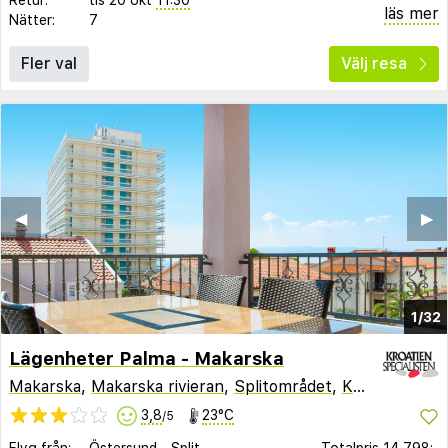
läs mer
Nätter:
7
Fler val
Välj resa
◀︎
▶︎
1/32
Lägenheter Palma - Makarska
Makarska
,
Makarska rivieran
,
Splitområdet
,
Kroatien
3,8
23°C
/5
Flyg från:
Östersund
-
Split
Totalpris
14 798:-