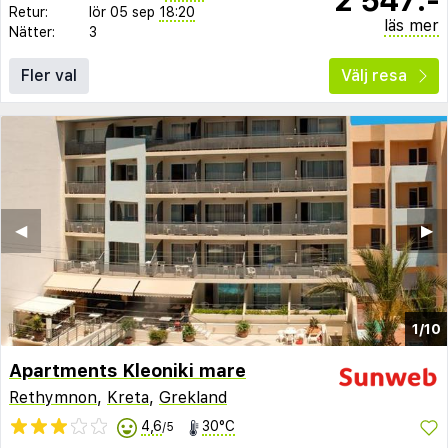
Retur:
lör 05 sep
18:20
läs mer
Nätter:
3
Fler val
Välj resa
◀︎
▶︎
1/10
Apartments Kleoniki mare
Rethymnon
,
Kreta
,
Grekland
4,6
30°C
/5