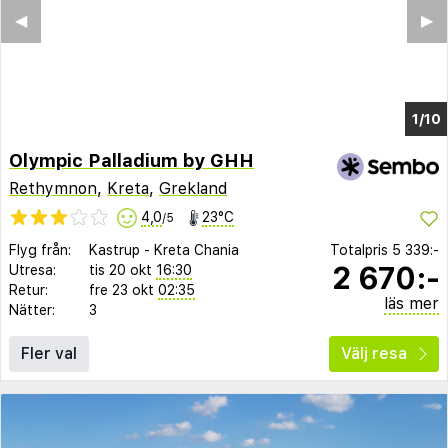
◀︎
▶︎
1/4
Olympic Palladium by GHH
Rethymnon
,
Kreta
,
Grekland
4,0
23°C
/5
Flyg från:
Kastrup
-
Kreta Chania
Totalpris
5 339:-
2 670:-
Utresa:
tis 20 okt
16:30
Retur:
fre 23 okt
02:35
läs mer
Nätter:
3
Fler val
Välj resa