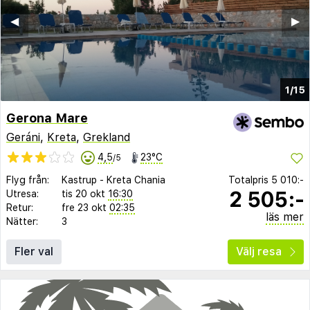
◀︎
▶︎
1/15
Gerona Mare
Geráni
,
Kreta
,
Grekland
4,5
23°C
/5
Flyg från:
Kastrup
-
Kreta Chania
Totalpris
5 010:-
2 505:-
Utresa:
tis 20 okt
16:30
Retur:
fre 23 okt
02:35
läs mer
Nätter:
3
Fler val
Välj resa