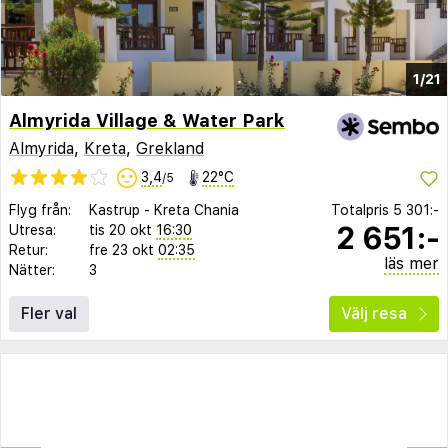
1/21
Almyrida Village & Water Park
Almyrida
,
Kreta
,
Grekland
3,4
22°C
/5
Flyg från:
Kastrup
-
Kreta Chania
Totalpris
5 301:-
2 651:-
Utresa:
tis 20 okt
16:30
Retur:
fre 23 okt
02:35
läs mer
Nätter:
3
Fler val
Välj resa