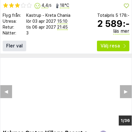
4,4
18°C
/5
Flyg från:
Kastrup
-
Kreta Chania
Totalpris
5 178:-
2 589:-
Utresa:
lör 03 apr 2027
15:10
Retur:
tis 06 apr 2027
21:45
läs mer
Nätter:
3
Fler val
Välj resa
◀︎
▶︎
1/30