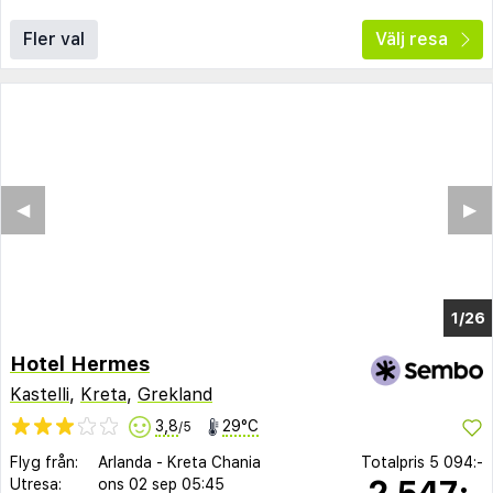
Fler val
Välj resa
◀︎
▶︎
1/19
Hotel Hermes
Kastelli
,
Kreta
,
Grekland
3,8
29°C
/5
Flyg från:
Arlanda
-
Kreta Chania
Totalpris
5 094:-
2 547:-
Utresa:
ons 02 sep
05:45