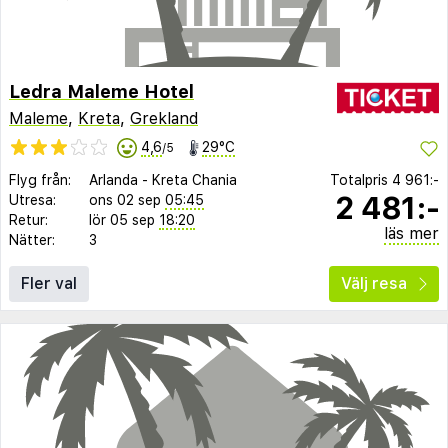
Ledra Maleme Hotel
Maleme
,
Kreta
,
Grekland
4,6
29°C
/5
Flyg från:
Arlanda
-
Kreta Chania
Totalpris
4 961:-
2 481:-
Utresa:
ons 02 sep
05:45
Retur:
lör 05 sep
18:20
läs mer
Nätter:
3
Fler val
Välj resa