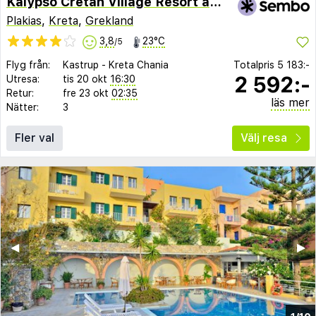
Kalypso Cretan Village Resort and Spa
Plakias
,
Kreta
,
Grekland
3,8
23°C
/5
Flyg från:
Kastrup
-
Kreta Chania
Totalpris
5 183:-
2 592:-
Utresa:
tis 20 okt
16:30
Retur:
fre 23 okt
02:35
läs mer
Nätter:
3
Fler val
Välj resa
◀︎
▶︎