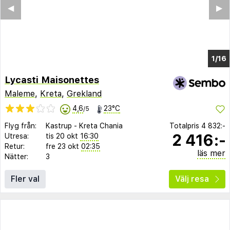
◀︎
▶︎
1/9
Lycasti Maisonettes
Maleme
,
Kreta
,
Grekland
4,6
23°C
/5
Flyg från:
Kastrup
-
Kreta Chania
Totalpris
4 832:-
2 416:-
Utresa:
tis 20 okt
16:30
Retur:
fre 23 okt
02:35
läs mer
Nätter:
3
Fler val
Välj resa