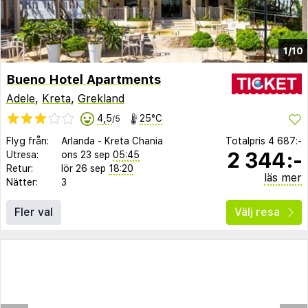
1/10
Bueno Hotel Apartments
Adele
,
Kreta
,
Grekland
4,5
25°C
/5
Flyg från:
Arlanda
-
Kreta Chania
Totalpris
4 687:-
2 344:-
Utresa:
ons 23 sep
05:45
Retur:
lör 26 sep
18:20
läs mer
Nätter:
3
Fler val
Välj resa