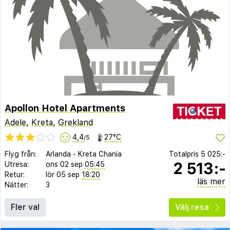
Apollon Hotel Apartments
Adele
,
Kreta
,
Grekland
4,4
27°C
/5
Flyg från:
Arlanda
-
Kreta Chania
Totalpris
5 025:-
2 513:-
Utresa:
ons 02 sep
05:45
Retur:
lör 05 sep
18:20
läs mer
Nätter:
3
Fler val
Välj resa