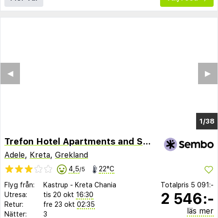
◀︎
▶︎
1/31
Trefon Hotel Apartments and Suites
Adele
,
Kreta
,
Grekland
4,5
22°C
/5
Flyg från:
Kastrup
-
Kreta Chania
Totalpris
5 091:-
2 546:-
Utresa:
tis 20 okt
16:30
Retur:
fre 23 okt
02:35
läs mer
Nätter:
3