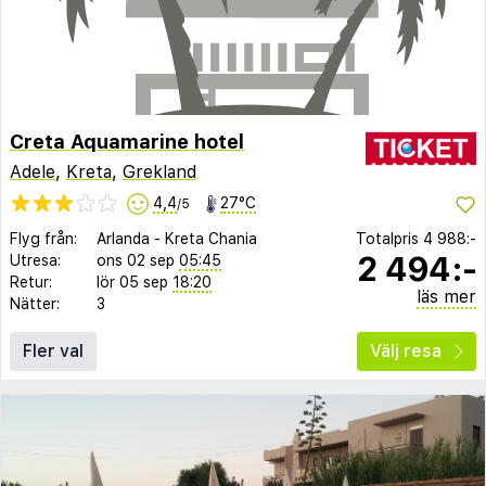
Creta Aquamarine hotel
Adele
,
Kreta
,
Grekland
4,4
27°C
/5
Flyg från:
Arlanda
-
Kreta Chania
Totalpris
4 988:-
2 494:-
Utresa:
ons 02 sep
05:45
Retur:
lör 05 sep
18:20
läs mer
Nätter:
3
Fler val
Välj resa