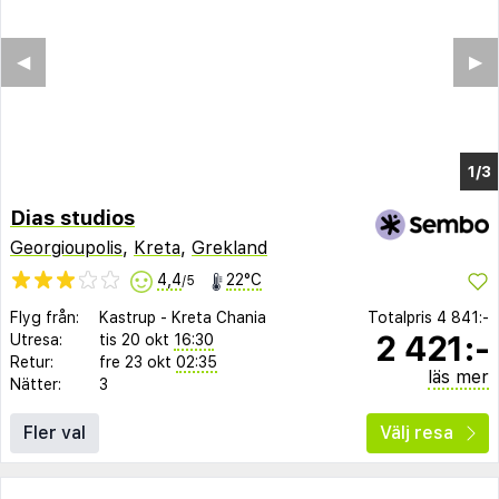
Dias studios
Georgioupolis
,
Kreta
,
Grekland
4,4
22°C
/5
Flyg från:
Kastrup
-
Kreta Chania
Totalpris
4 841:-
2 421:-
Utresa:
tis 20 okt
16:30
Retur:
fre 23 okt
02:35
läs mer
Nätter:
3
Fler val
Välj resa