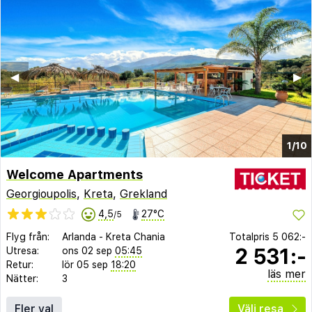
◀︎
▶︎
1/10
Welcome Apartments
Georgioupolis
,
Kreta
,
Grekland
4,5
27°C
/5
Flyg från:
Arlanda
-
Kreta Chania
Totalpris
5 062:-
2 531:-
Utresa:
ons 02 sep
05:45
Retur:
lör 05 sep
18:20
läs mer
Nätter:
3
Fler val
Välj resa