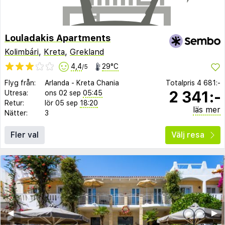
Louladakis Apartments
Kolimbári
,
Kreta
,
Grekland
4,4
29°C
/5
Flyg från:
Arlanda
-
Kreta Chania
Totalpris
4 681:-
2 341:-
Utresa:
ons 02 sep
05:45
Retur:
lör 05 sep
18:20
läs mer
Nätter:
3
Fler val
Välj resa
◀︎
▶︎