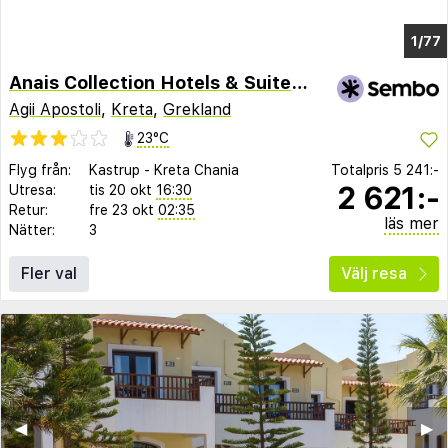
1/69
Anais Collection Hotels & Suites by GHH
Agii Apostoli
,
Kreta
,
Grekland
23°C
Flyg från:
Kastrup
-
Kreta Chania
Totalpris
5 241:-
2 621:-
Utresa:
tis 20 okt
16:30
Retur:
fre 23 okt
02:35
läs mer
Nätter:
3
Fler val
Välj resa
◀︎
▶︎