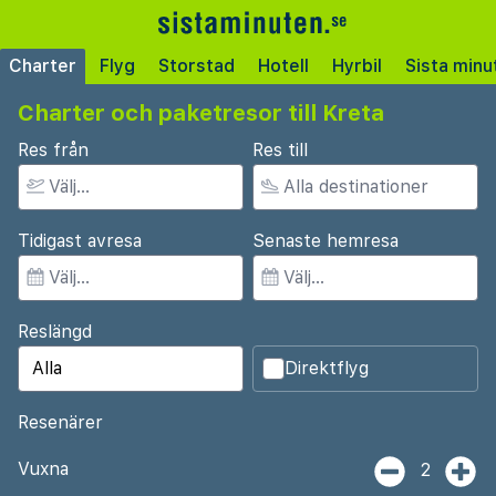
Charter
Flyg
Storstad
Hotell
Hyrbil
Sista minu
Charter och paketresor till Kreta
Res från
Res till
Tidigast avresa
Senaste hemresa
Reslängd
Direktflyg
Resenärer
Vuxna
2