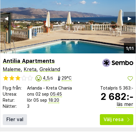
◀︎
▶︎
1/11
Antilia Apartments
Maleme
,
Kreta
,
Grekland
4,5
29°C
/5
Flyg från:
Arlanda
-
Kreta Chania
Totalpris
5 363:-
2 682:-
Utresa:
ons 02 sep
05:45
Retur:
lör 05 sep
18:20
läs mer
Nätter:
3
Fler val
Välj resa