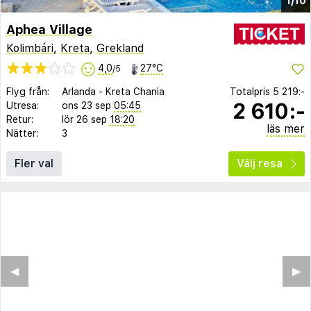
1/10
Aphea Village
Kolimbári
,
Kreta
,
Grekland
4,0
27°C
/5
Flyg från:
Arlanda
-
Kreta Chania
Totalpris
5 219:-
2 610:-
Utresa:
ons 23 sep
05:45
Retur:
lör 26 sep
18:20
läs mer
Nätter:
3
Fler val
Välj resa
◀︎
▶︎