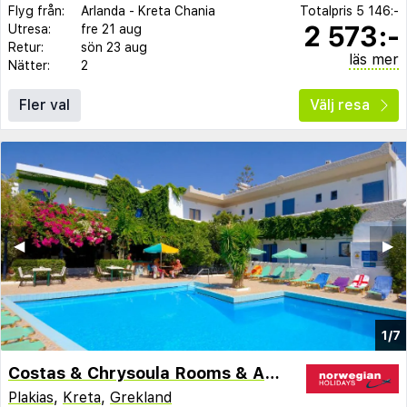
Flyg från:
Arlanda
-
Kreta Chania
Totalpris
5 146:-
2 573:-
Utresa:
fre 21 aug
Retur:
sön 23 aug
läs mer
Nätter:
2
Fler val
Välj resa
◀︎
▶︎
1/7
Costas & Chrysoula Rooms & Apartments
Plakias
,
Kreta
,
Grekland