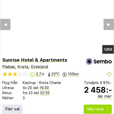
◀︎
▶︎
1/55
Sunrise Hotel & Apartments
Plakias
,
Kreta
,
Grekland
3,7
23°C
105km
/5
Flyg från:
Kastrup
-
Kreta Chania
Totalpris
4 915:-
2 458:-
Utresa:
tis 20 okt
16:30
Retur:
fre 23 okt
02:35
läs mer
Nätter:
3
Fler val
Välj resa