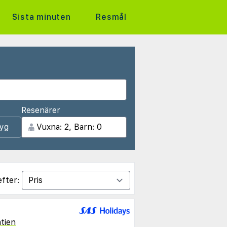
Sista minuten
Resmål
Resenärer
lyg
efter:
tien