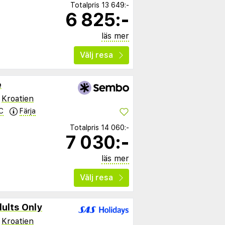
Totalpris
13 649:-
6 825:-
läs mer
Välj resa
e
,
Kroatien
C
Färja
Totalpris
14 060:-
7 030:-
läs mer
Välj resa
dults Only
,
Kroatien