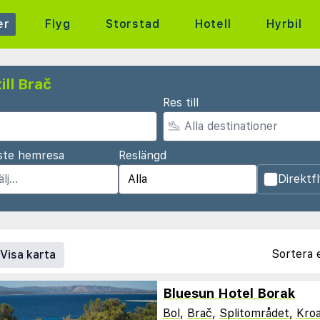
er
Flyg
Storstad
Hotell
Hyrbil
ill Brač
Res till
ste hemresa
Reslängd
Direktf
Sortera 
Visa karta
Bluesun Hotel Borak
Bol
,
Brač
,
Splitområdet
,
Kroa