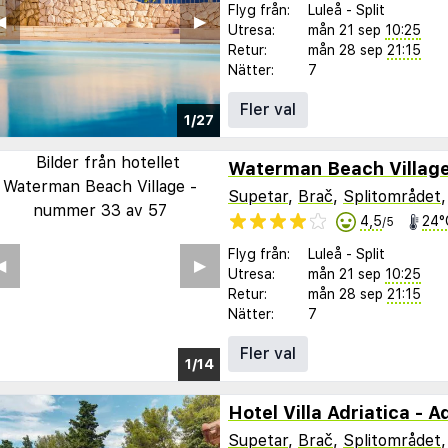
Flyg från:
Luleå
-
Split
︎
▶︎
Utresa:
mån 21 sep
10:25
Retur:
mån 28 sep
21:15
Nätter:
7
Fler val
1/27
Waterman Beach Villag
Supetar
,
Brač
,
Splitområdet
4,5
24°
/5
Flyg från:
Luleå
-
Split
︎
▶︎
Utresa:
mån 21 sep
10:25
Retur:
mån 28 sep
21:15
Nätter:
7
Fler val
1/9
Hotel Villa Adriatica - A
Supetar
,
Brač
,
Splitområdet