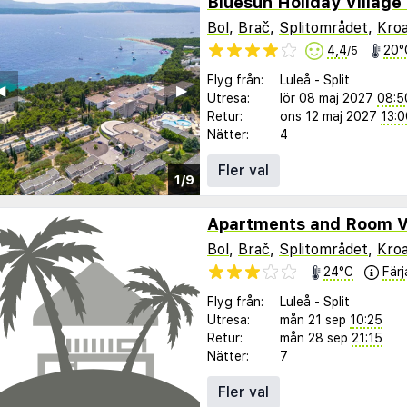
Bluesun Holiday Villag
Bol
,
Brač
,
Splitområdet
,
Kroa
4,4
20°
/5
Flyg från:
Luleå
-
Split
︎
▶︎
Utresa:
lör 08 maj 2027
08:5
Retur:
ons 12 maj 2027
13:0
Nätter:
4
Fler val
1/9
Apartments and Room Vi
Bol
,
Brač
,
Splitområdet
,
Kroa
24°C
Färj
Flyg från:
Luleå
-
Split
Utresa:
mån 21 sep
10:25
Retur:
mån 28 sep
21:15
Nätter:
7
Fler val