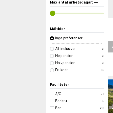
Max antal arbetsdagar:
—
Måltider
Inga preferenser
◀
All-inclusive
3
Helpension
3
Halvpension
3
Frukost
16
Faciliteter
A/C
21
Badstu
5
◀
Bar
20