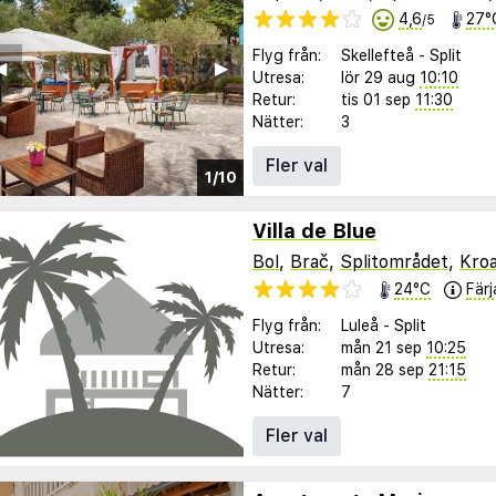
4,6
27°
/5
Flyg från:
Skellefteå
-
Split
︎
▶︎
Utresa:
lör 29 aug
10:10
Retur:
tis 01 sep
11:30
Nätter:
3
Fler val
1/10
Villa de Blue
Bol
,
Brač
,
Splitområdet
,
Kroa
24°C
Färj
Flyg från:
Luleå
-
Split
Utresa:
mån 21 sep
10:25
Retur:
mån 28 sep
21:15
Nätter:
7
Fler val