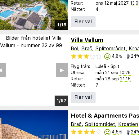
Retur:
ons 12 maj 2027
13:0
Nätter:
4
Fler val
1/15
Villa Vallum
Bol
,
Brač
,
Splitområdet
,
Kroa
4,8
24°
/5
Flyg från:
Luleå
-
Split
︎
▶︎
Utresa:
mån 21 sep
10:25
Retur:
mån 28 sep
21:15
Nätter:
7
Fler val
1/51
Brač
,
Splitområdet
,
Kroatien
4,5
24°
/5