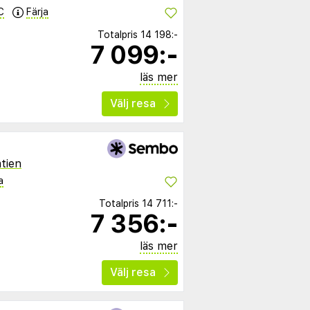
C
Färja
Totalpris
14 198:-
7 099:-
läs mer
Välj resa
tien
a
Totalpris
14 711:-
7 356:-
läs mer
Välj resa