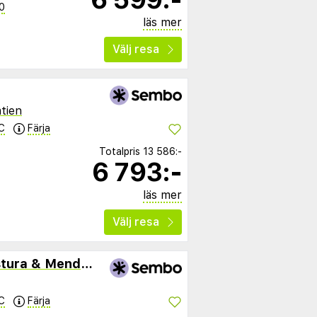
0
läs mer
Välj resa
tien
C
Färja
Totalpris
13 586:-
6 793:-
läs mer
Välj resa
Hotel & Apartments Pastura & Mendula
C
Färja