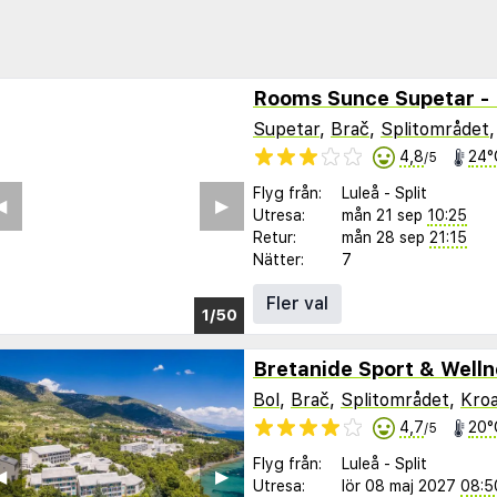
Rooms Sunce Supetar - 
Supetar
,
Brač
,
Splitområdet
4,8
24°
/5
Flyg från:
Luleå
-
Split
︎
▶︎
Utresa:
mån 21 sep
10:25
Retur:
mån 28 sep
21:15
Nätter:
7
Fler val
1/44
Bretanide Sport & Welln
Bol
,
Brač
,
Splitområdet
,
Kroa
4,7
20°
/5
Flyg från:
Luleå
-
Split
︎
▶︎
Utresa:
lör 08 maj 2027
08:5