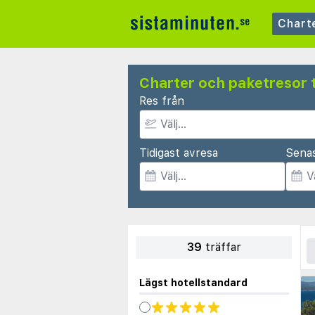
Chart
Charter och paketresor t
Res från
Tidigast avresa
Sena
39
träffar
Lägst hotellstandard