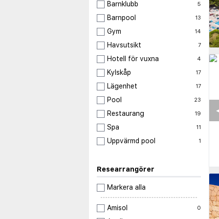
Barnklubb
5
Barnpool
13
Gym
14
Havsutsikt
7
Hotell för vuxna
4
Kylskåp
17
Lägenhet
17
Pool
23
◀
Restaurang
19
Spa
11
Uppvärmd pool
1
Researrangörer
Markera alla
Amisol
0