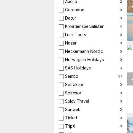
Apollo
2
◀
Corendon
0
Detur
0
Kroatienspecialisten
4
Lumi Tours
0
Nazar
0
Neckermann Nordic
0
Norwegian Holidays
0
SAS Holidays
6
Sembo
37
◀
Solfaktor
0
Solresor
0
Spicy Travel
0
Sunweb
0
Ticket
0
TripX
0