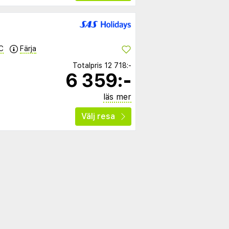
C
Färja
Totalpris
12 718:-
6 359:-
läs mer
Välj resa