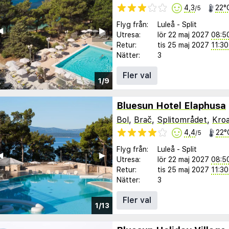
4,3
22°
/5
Flyg från:
Luleå
-
Split
︎
▶︎
Utresa:
lör 22 maj 2027
08:5
Retur:
tis 25 maj 2027
11:30
Nätter:
3
Fler val
1/9
Bluesun Hotel Elaphusa
Bol
,
Brač
,
Splitområdet
,
Kroa
4,4
22°
/5
Flyg från:
Luleå
-
Split
︎
▶︎
Utresa:
lör 22 maj 2027
08:5
Retur:
tis 25 maj 2027
11:30
Nätter:
3
Fler val
1/13