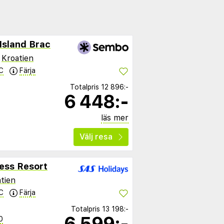
Island Brac
,
Kroatien
C
Färja
Totalpris
12 896:-
6 448:-
läs mer
Välj resa
ess Resort
tien
C
Färja
Totalpris
13 198:-
6 599:-
0