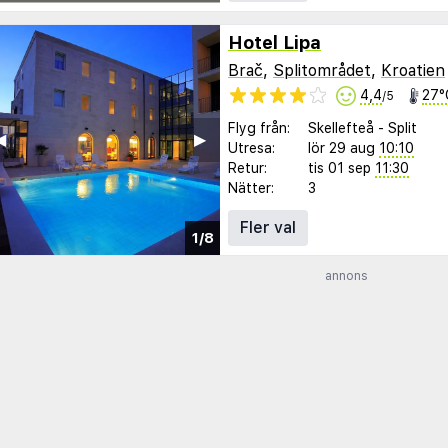
Hotel Lipa
Brač
,
Splitområdet
,
Kroatien
4,4
27°
/5
Flyg från:
Skellefteå
-
Split
︎
▶︎
Utresa:
lör 29 aug
10:10
Retur:
tis 01 sep
11:30
Nätter:
3
Fler val
1/8
annons