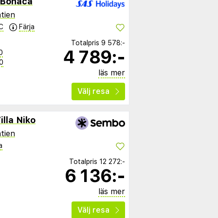
e Bonaca
tien
C
Färja
Totalpris
9 578:-
4 789:-
0
0
läs mer
Välj resa
lla Niko
tien
a
Totalpris
12 272:-
6 136:-
läs mer
Välj resa