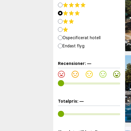
◀
Ospecificerat hotell
Endast flyg
Recensioner:
—
◀
Totalpris:
—