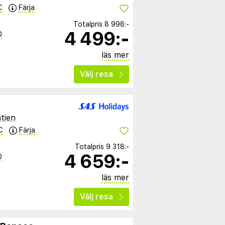
C
Färja
Totalpris
8 998:-
4 499:-
0
läs mer
Välj resa
tien
C
Färja
Totalpris
9 318:-
4 659:-
0
läs mer
Välj resa