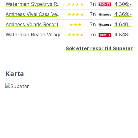
Waterman Svpetrvs Resort
7n
4 306:-
★★★★
Aminess Vival Casa Velaris
7n
4 369:-
★★★★
Aminess Velaris Resort
7n
4 640:-
★★★
Waterman Beach Village
7n
4 848:-
★★★★
Sök efter resor till Supetar
Karta