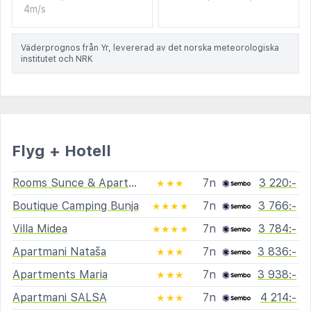
4m/s
Väderprognos från Yr, levererad av det norska meteorologiska
institutet och NRK
Flyg + Hotell
Rooms Sunce & Apartments Sunce Supetar - Island Brač Residence
7n
3 220:-
★★★
Boutique Camping Bunja
7n
3 766:-
★★★★
Villa Midea
7n
3 784:-
★★★★
Apartmani Nataša
7n
3 836:-
★★★
Apartments Maria
7n
3 938:-
★★★
Apartmani SALSA
7n
4 214:-
★★★