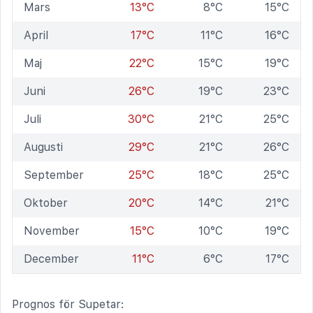
Mars
13°C
8°C
15°C
April
17°C
11°C
16°C
Maj
22°C
15°C
19°C
Juni
26°C
19°C
23°C
Juli
30°C
21°C
25°C
Augusti
29°C
21°C
26°C
September
25°C
18°C
25°C
Oktober
20°C
14°C
21°C
November
15°C
10°C
19°C
December
11°C
6°C
17°C
Prognos för Supetar: