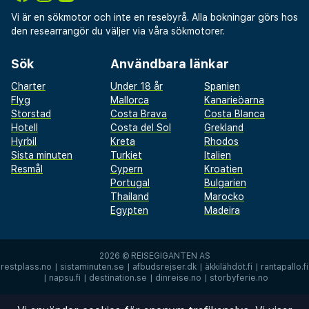
Vi är en sökmotor och inte en resebyrå. Alla bokningar görs hos
den researrangör du väljer via våra sökmotorer.
Sök
Användbara länkar
Charter
Under 18 år
Spanien
Flyg
Mallorca
Kanarieöarna
Storstad
Costa Brava
Costa Blanca
Hotell
Costa del Sol
Grekland
Hyrbil
Kreta
Rhodos
Sista minuten
Turkiet
Italien
Resmål
Cypern
Kroatien
Portugal
Bulgarien
Thailand
Marocko
Egypten
Madeira
2026 ©
REISEGIGANTEN AS
restplass.no
|
sistaminuten.se
|
afbudsrejser.dk
|
äkkilähdöt.fi
|
rantapallo.fi
|
napsu.fi
|
destination.se
|
dinreise.no
|
storbyferie.no