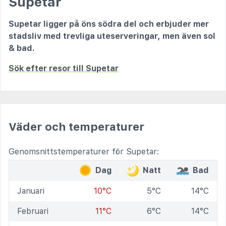
Supetar
Supetar ligger på öns södra del och erbjuder mer
stadsliv med trevliga uteserveringar, men även sol
& bad.
Sök efter resor till Supetar
Väder och temperaturer
Genomsnittstemperaturer för Supetar:
Dag
Natt
Bad
Januari
10°C
5°C
14°C
Februari
11°C
6°C
14°C