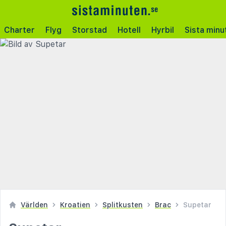
Charter
Flyg
Storstad
Hotell
Hyrbil
Sista minu
Världen
Kroatien
Splitkusten
Brac
Supetar