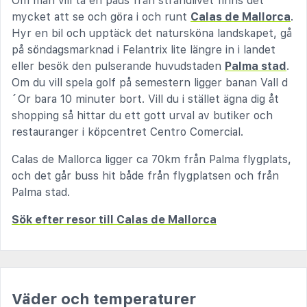
Om man vill ta en paus från strandlivet finns det
mycket att se och göra i och runt
Calas de Mallorca
.
Hyr en bil och upptäck det natursköna landskapet, gå
på söndagsmarknad i Felantrix lite längre in i landet
eller besök den pulserande huvudstaden
Palma stad
.
Om du vill spela golf på semestern ligger banan Vall d
´Or bara 10 minuter bort. Vill du i stället ägna dig åt
shopping så hittar du ett gott urval av butiker och
restauranger i köpcentret Centro Comercial.
Calas de Mallorca ligger ca 70km från Palma flygplats,
och det går buss hit både från flygplatsen och från
Palma stad.
Sök efter resor till Calas de Mallorca
Väder och temperaturer