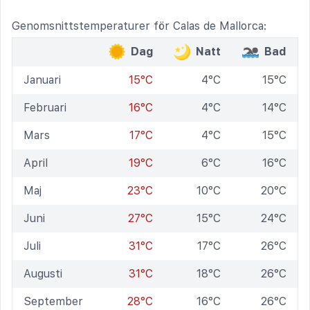
Genomsnittstemperaturer för Calas de Mallorca:
Dag
Natt
Bad
Januari
15°C
4°C
15°C
Februari
16°C
4°C
14°C
Mars
17°C
4°C
15°C
April
19°C
6°C
16°C
Maj
23°C
10°C
20°C
Juni
27°C
15°C
24°C
Juli
31°C
17°C
26°C
Augusti
31°C
18°C
26°C
September
28°C
16°C
26°C