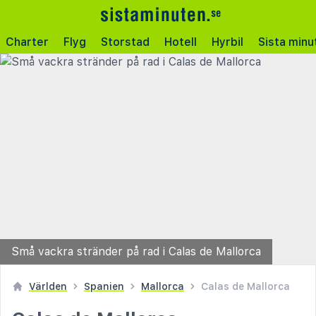
Charter
Flyg
Storstad
Hotell
Hyrbil
Sista minu
Små vackra stränder på rad i Calas de Mallorca
Världen
Spanien
Mallorca
Calas de Mallorca