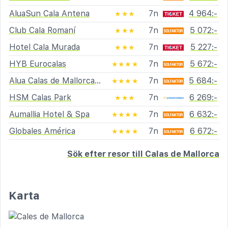
AluaSun Cala Antena
7n
4 964:-
★★★
Club Cala Romaní
7n
5 072:-
★★★
Hotel Cala Murada
7n
5 227:-
★★★
HYB Eurocalas
7n
5 672:-
★★★★
Alua Calas de Mallorca Resort
7n
5 684:-
★★★★
HSM Calas Park
7n
6 269:-
★★★
Aumallia Hotel & Spa
7n
6 632:-
★★★★
Globales América
7n
6 672:-
★★★★
Sök efter resor till Calas de Mallorca
Karta