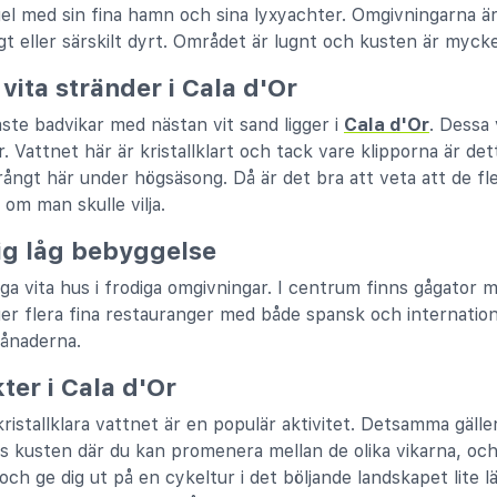
el med sin fina hamn och sina lyxyachter. Omgivningarna är 
t eller särskilt dyrt. Området är lugnt och kusten är myck
vita stränder i Cala d'Or
aste badvikar med nästan vit sand ligger i
Cala d'Or
. Dessa 
. Vattnet här är kristallklart och tack vare klipporna är de
trångt här under högsäsong. Då är det bra att veta att de f
e om man skulle vilja.
g låg bebyggelse
ga vita hus i frodiga omgivningar. I centrum finns gågator 
ger flera fina restauranger med både spansk och internation
månaderna.
kter i Cala d'Or
kristallklara vattnet är en populär aktivitet. Detsamma gäll
ngs kusten där du kan promenera mellan de olika vikarna, oc
ch ge dig ut på en cykeltur i det böljande landskapet lite 