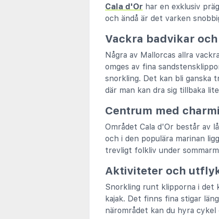
Cala d'Or
har en exklusiv präg
och ändå är det varken snobbig
Vackra badvikar och 
Några av Mallorcas allra vackr
omges av fina sandstensklippor
snorkling. Det kan bli ganska 
där man kan dra sig tillbaka lit
Centrum med charmi
Området Cala d'Or består av lå
och i den populära marinan lig
trevligt folkliv under sommar
Aktiviteter och utfly
Snorkling runt klipporna i det 
kajak. Det finns fina stigar lä
närområdet kan du hyra cykel o