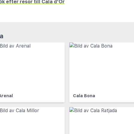
ök efter resor till Cala d'Or
ca
Arenal
Cala Bona