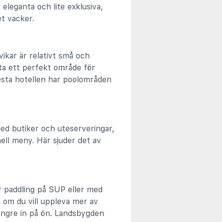
eleganta och lite exklusiva,
et vacker.
vikar är relativt små och
tta ett perfekt område för
lesta hotellen har poolområden
med butiker och uteserveringar,
ell meny. Här sjuder det av
er paddling på SUP eller med
h om du vill uppleva mer av
längre in på ön. Landsbygden