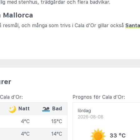
ig med stenhus, trädgårdar och flera badvikar.
 Mallorca
å resmål, och många som trivs i Cala d'Or gillar också
Santa
rer
Cala d'Or:
Prognos för Cala d'Or:
Natt
Bad
lördag
2026-08-08
4°C
15°C
4°C
14°C
33 °C