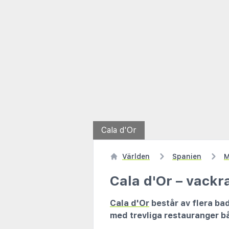
Cala d'Or
Världen
Spanien
M
Cala d'Or – vackr
Cala d'Or
består av flera bad
med trevliga restauranger b