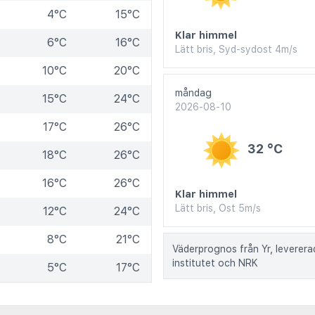
4°C
15°C
Klar himmel
6°C
16°C
Lätt bris, Syd-sydost 4m/s
10°C
20°C
måndag
15°C
24°C
2026-08-10
17°C
26°C
32 °C
18°C
26°C
16°C
26°C
Klar himmel
Lätt bris, Ost 5m/s
12°C
24°C
8°C
21°C
Väderprognos från Yr, leverer
institutet och NRK
5°C
17°C