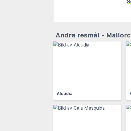
S
Andra resmål - Mallor
Alcudia