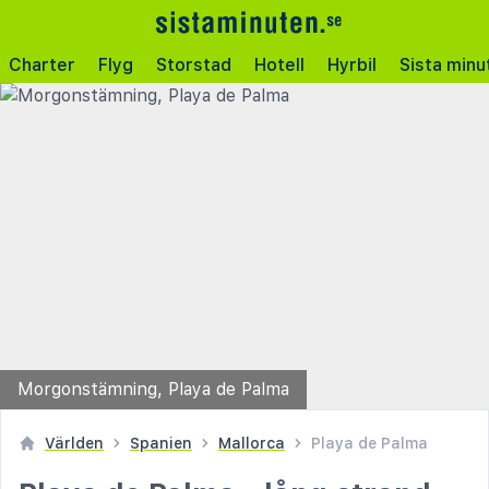
Charter
Flyg
Storstad
Hotell
Hyrbil
Sista minu
Morgonstämning, Playa de Palma
Världen
Spanien
Mallorca
Playa de Palma