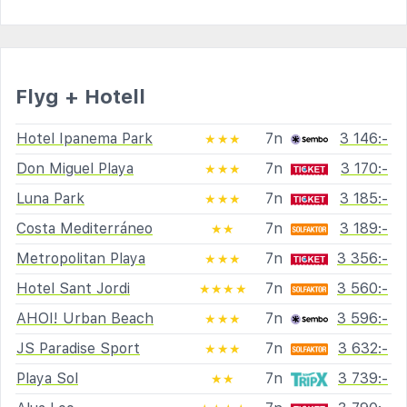
Flyg + Hotell
Hotel Ipanema Park
7n
3 146:-
★★★
Don Miguel Playa
7n
3 170:-
★★★
Luna Park
7n
3 185:-
★★★
Costa Mediterráneo
7n
3 189:-
★★
Metropolitan Playa
7n
3 356:-
★★★
Hotel Sant Jordi
7n
3 560:-
★★★★
AHOI! Urban Beach
7n
3 596:-
★★★
JS Paradise Sport
7n
3 632:-
★★★
Playa Sol
7n
3 739:-
★★