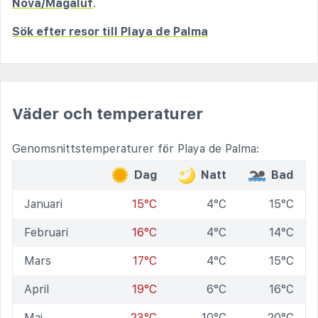
Nova/Magaluf
.
Sök efter resor till Playa de Palma
Väder och temperaturer
Genomsnittstemperaturer för Playa de Palma:
Dag
Natt
Bad
Januari
15°C
4°C
15°C
Februari
16°C
4°C
14°C
Mars
17°C
4°C
15°C
April
19°C
6°C
16°C
Maj
23°C
10°C
20°C