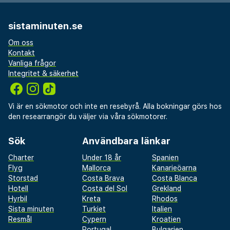
sistaminuten.se
Om oss
Kontakt
Vanliga frågor
Integritet & säkerhet
Vi är en sökmotor och inte en resebyrå. Alla bokningar görs hos
den researrangör du väljer via våra sökmotorer.
Sök
Användbara länkar
Charter
Under 18 år
Spanien
Flyg
Mallorca
Kanarieöarna
Storstad
Costa Brava
Costa Blanca
Hotell
Costa del Sol
Grekland
Hyrbil
Kreta
Rhodos
Sista minuten
Turkiet
Italien
Resmål
Cypern
Kroatien
Portugal
Bulgarien