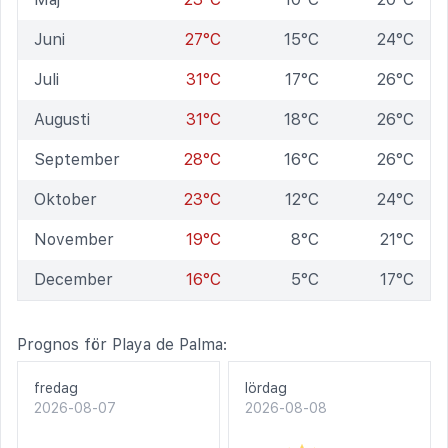
Juni
27°C
15°C
24°C
Juli
31°C
17°C
26°C
Augusti
31°C
18°C
26°C
September
28°C
16°C
26°C
Oktober
23°C
12°C
24°C
November
19°C
8°C
21°C
December
16°C
5°C
17°C
Prognos för Playa de Palma:
fredag
lördag
2026-08-07
2026-08-08