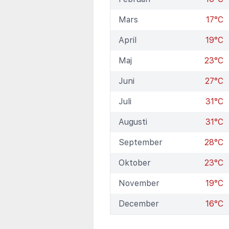
Mars
17°C
April
19°C
Maj
23°C
Juni
27°C
Juli
31°C
Augusti
31°C
September
28°C
Oktober
23°C
November
19°C
December
16°C