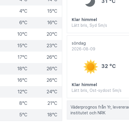
31 °C
4°C
15°C
Klar himmel
6°C
16°C
Lätt bris, Syd 5m/s
10°C
20°C
söndag
15°C
23°C
2026-08-09
17°C
26°C
32 °C
18°C
26°C
16°C
26°C
Klar himmel
Lätt bris, Ost-sydost 5m/s
12°C
24°C
8°C
21°C
Väderprognos från Yr, leverer
institutet och NRK
5°C
18°C