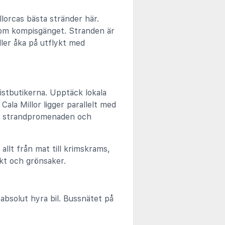
orcas bästa stränder här.
 som kompisgänget. Stranden är
ller åka på utflykt med
istbutikerna. Upptäck lokala
Cala Millor ligger parallelt med
de strandpromenaden och
allt från mat till krimskrams,
kt och grönsaker.
absolut hyra bil. Bussnätet på