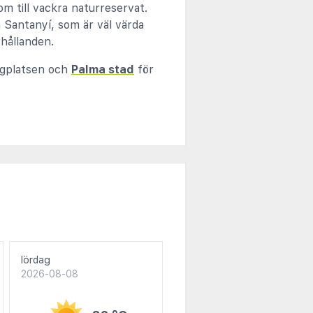
m till vackra naturreservat.
a Santanyí, som är väl värda
rhållanden.
lygplatsen och
Palma stad
för
lördag
2026-08-08