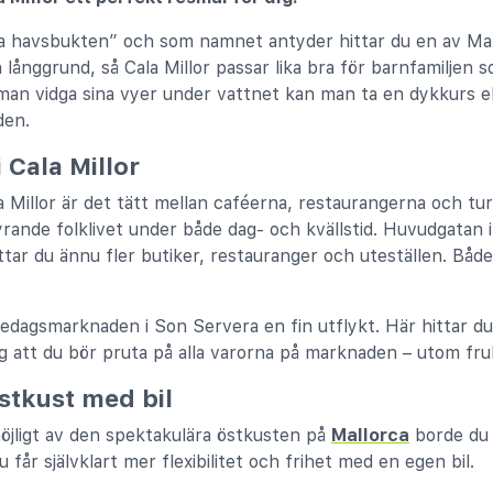
 havsbukten” och som namnet antyder hittar du en av Mall
 långgrund, så Cala Millor passar lika bra för barnfamiljen
l man vidga sina vyer under vattnet kan man ta en dykkurs e
den.
 Cala Millor
Millor är det tätt mellan caféerna, restaurangerna och tur
yrande folklivet under både dag- och kvällstid. Huvudgatan i 
tar du ännu fler butiker, restauranger och uteställen. Bå
edagsmarknaden i Son Servera en fin utflykt. Här hittar du 
g att du bör pruta på alla varorna på marknaden – utom fru
stkust med bil
öjligt av den spektakulära östkusten på
Mallorca
borde du 
 får självklart mer flexibilitet och frihet med en egen bil.