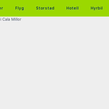
er
Flyg
Storstad
Hotell
Hyrbil