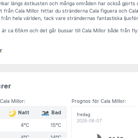
ikar längs östkusten och många områden har också gjorts o
 från Cala Millor hittar du stränderna Cala Figuera och Cal
från hela världen, tack vare strändernas fantastiska ljusfö
 är ca 65km och det går bussar till Cala Millor både från f
r
rer
ala Millor:
Prognos för Cala Millor:
Natt
Bad
fredag
2026-08-07
4°C
15°C
4°C
14°C