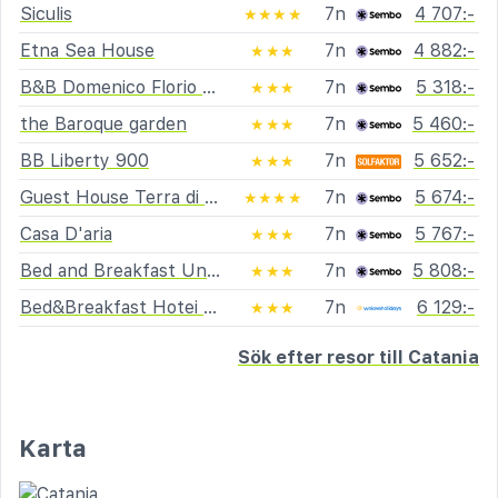
Siculis
7n
4 707:-
★★★★
Etna Sea House
7n
4 882:-
★★★
B&B Domenico Florio Palace
7n
5 318:-
★★★
the Baroque garden
7n
5 460:-
★★★
BB Liberty 900
7n
5 652:-
★★★
Guest House Terra di Venera
7n
5 674:-
★★★★
Casa D'aria
7n
5 767:-
★★★
Bed and Breakfast Università
7n
5 808:-
★★★
Bed&Breakfast Hotei Catania
7n
6 129:-
★★★
Sök efter resor till Catania
Karta