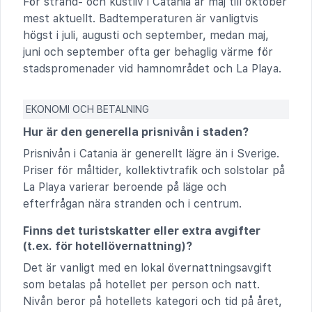
För strand- och kustliv i Catania är maj till oktober
mest aktuellt. Badtemperaturen är vanligtvis
högst i juli, augusti och september, medan maj,
juni och september ofta ger behaglig värme för
stadspromenader vid hamnområdet och La Playa.
EKONOMI OCH BETALNING
Hur är den generella prisnivån i staden?
Prisnivån i Catania är generellt lägre än i Sverige.
Priser för måltider, kollektivtrafik och solstolar på
La Playa varierar beroende på läge och
efterfrågan nära stranden och i centrum.
Finns det turistskatter eller extra avgifter
(t.ex. för hotellövernattning)?
Det är vanligt med en lokal övernattningsavgift
som betalas på hotellet per person och natt.
Nivån beror på hotellets kategori och tid på året,