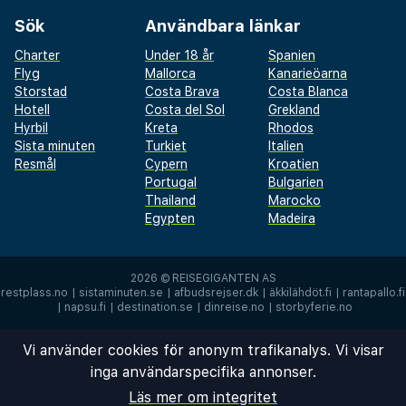
Sök
Användbara länkar
Charter
Under 18 år
Spanien
Flyg
Mallorca
Kanarieöarna
Storstad
Costa Brava
Costa Blanca
Hotell
Costa del Sol
Grekland
Hyrbil
Kreta
Rhodos
Sista minuten
Turkiet
Italien
Resmål
Cypern
Kroatien
Portugal
Bulgarien
Thailand
Marocko
Egypten
Madeira
2026 ©
REISEGIGANTEN AS
restplass.no
|
sistaminuten.se
|
afbudsrejser.dk
|
äkkilähdöt.fi
|
rantapallo.fi
|
napsu.fi
|
destination.se
|
dinreise.no
|
storbyferie.no
Vi använder cookies för anonym trafikanalys. Vi visar
inga användarspecifika annonser.
Läs mer om integritet