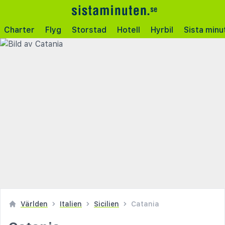
Charter
Flyg
Storstad
Hotell
Hyrbil
Sista minu
Världen
Italien
Sicilien
Catania