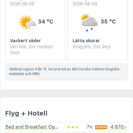
2026-08-08
2026-08-09
34 °C
35 °C
Vackert väder
Lätta skurar
Lätt bris, Ost-nordost
Svag bris, Ost 3m/s
5m/s
Väderprognos från Yr, levererad av det norska meteorologiska
institutet och NRK
Flyg + Hotell
Bed and Breakfast Opera
7n
4 670:-
★★★