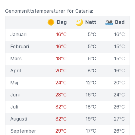
Genomsnittstemperaturer för Catania:
Dag
Natt
Bad
Januari
16°C
5°C
16°C
Februari
16°C
5°C
15°C
Mars
18°C
6°C
15°C
April
20°C
8°C
16°C
Maj
24°C
12°C
20°C
Juni
28°C
16°C
24°C
Juli
32°C
18°C
26°C
Augusti
32°C
19°C
27°C
September
29°C
17°C
26°C