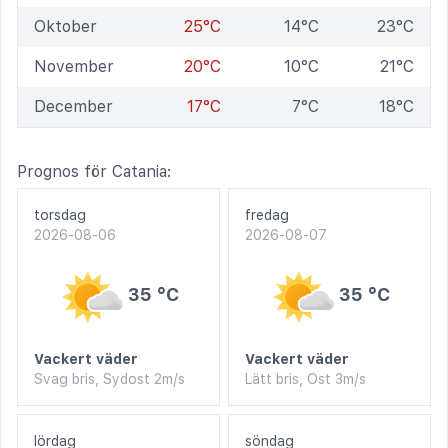
Oktober
25°C
14°C
23°C
November
20°C
10°C
21°C
December
17°C
7°C
18°C
Prognos för Catania:
torsdag
fredag
2026-08-06
2026-08-07
35 °C
35 °C
Vackert väder
Vackert väder
Svag bris, Sydost 2m/s
Lätt bris, Ost 3m/s
lördag
söndag