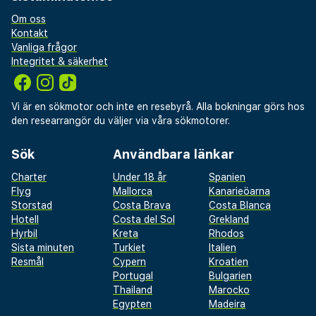
Om oss
Kontakt
Vanliga frågor
Integritet & säkerhet
Vi är en sökmotor och inte en resebyrå. Alla bokningar görs hos
den researrangör du väljer via våra sökmotorer.
Sök
Användbara länkar
Charter
Under 18 år
Spanien
Flyg
Mallorca
Kanarieöarna
Storstad
Costa Brava
Costa Blanca
Hotell
Costa del Sol
Grekland
Hyrbil
Kreta
Rhodos
Sista minuten
Turkiet
Italien
Resmål
Cypern
Kroatien
Portugal
Bulgarien
Thailand
Marocko
Egypten
Madeira