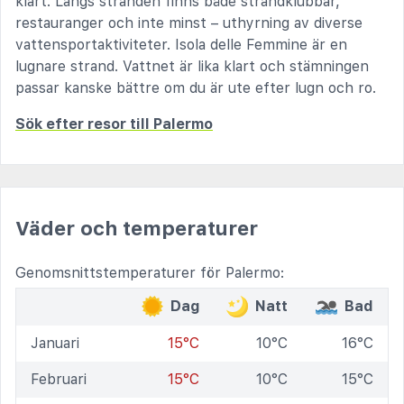
klart. Längs stranden finns både strandklubbar,
restauranger och inte minst – uthyrning av diverse
vattensportaktiviteter. Isola delle Femmine är en
lugnare strand. Vattnet är lika klart och stämningen
passar kanske bättre om du är ute efter lugn och ro.
Sök efter resor till Palermo
Väder och temperaturer
Genomsnittstemperaturer för Palermo:
Dag
Natt
Bad
Januari
15°C
10°C
16°C
Februari
15°C
10°C
15°C