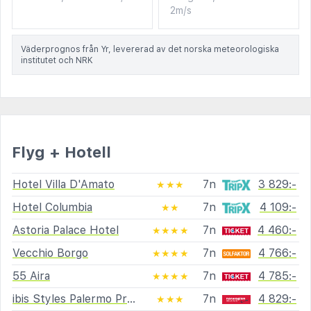
2m/s
Väderprognos från Yr, levererad av det norska meteorologiska
institutet och NRK
Flyg + Hotell
Hotel Villa D'Amato
7n
3 829:-
★★★
Hotel Columbia
7n
4 109:-
★★
Astoria Palace Hotel
7n
4 460:-
★★★★
Vecchio Borgo
7n
4 766:-
★★★★
55 Aira
7n
4 785:-
★★★★
ibis Styles Palermo President
7n
4 829:-
★★★