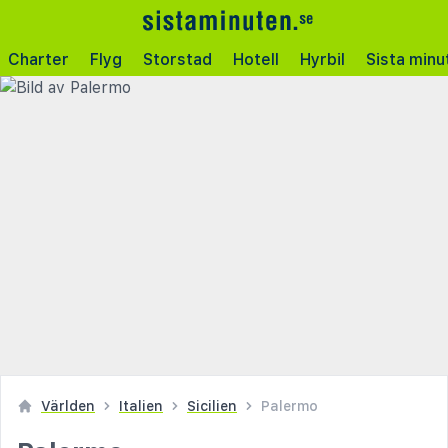
Charter
Flyg
Storstad
Hotell
Hyrbil
Sista minu
Världen
Italien
Sicilien
Palermo