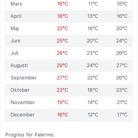
Mars
16°C
11°C
15°C
April
18°C
13°C
16°C
Maj
22°C
16°C
20°C
Juni
25°C
20°C
24°C
Juli
28°C
23°C
26°C
Augusti
29°C
24°C
27°C
September
27°C
22°C
26°C
Oktober
23°C
18°C
23°C
November
19°C
14°C
21°C
December
16°C
12°C
17°C
Prognos för Palermo: