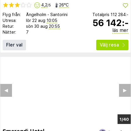
4,2
26°C
/5
Flyg från:
Ängelholm
-
Santorini
Totalpris
112 284:-
56 142:-
Utresa:
lör 22 aug
10:05
Retur:
sön 30 aug
20:55
läs mer
Nätter:
7
Fler val
Välj resa
◀︎
▶︎
1/36