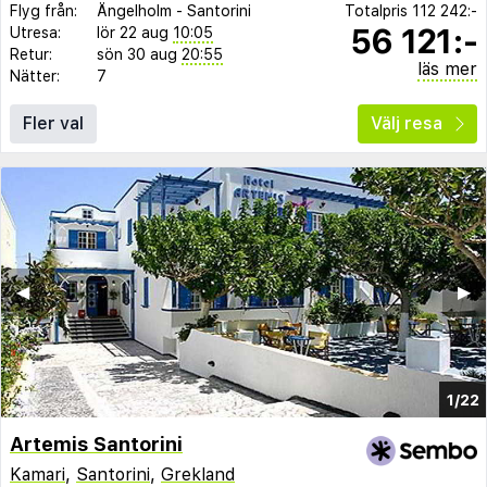
Flyg från:
Ängelholm
-
Santorini
Totalpris
112 242:-
56 121:-
Utresa:
lör 22 aug
10:05
Retur:
sön 30 aug
20:55
läs mer
Nätter:
7
Fler val
Välj resa
◀︎
▶︎
1/22
Artemis Santorini
Kamari
,
Santorini
,
Grekland