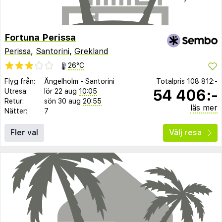
Fortuna Perissa
Perissa
,
Santorini
,
Grekland
26°C
Flyg från:
Ängelholm
-
Santorini
Totalpris
108 812:-
54 406:-
Utresa:
lör 22 aug
10:05
Retur:
sön 30 aug
20:55
läs mer
Nätter:
7
Fler val
Välj resa