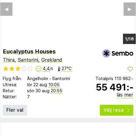
◀︎
▶︎
1/14
Eucalyptus Houses
Thira
,
Santorini
,
Grekland
4,4
27°C
/5
Flyg från:
Ängelholm
-
Santorini
Totalpris
110 982:-
55 491:-
Utresa:
lör 22 aug
10:05
Retur:
sön 30 aug
20:55
läs mer
Nätter:
7
Fler val
Välj resa