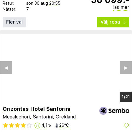
Retur:
sön 30 aug
20:55
läs mer
Nätter:
7
Fler val
Välj resa
◀︎
▶︎
1/17
Orizontes Hotel Santorini
Megalochori,
Santorini
,
Grekland
4,1
26°C
/5