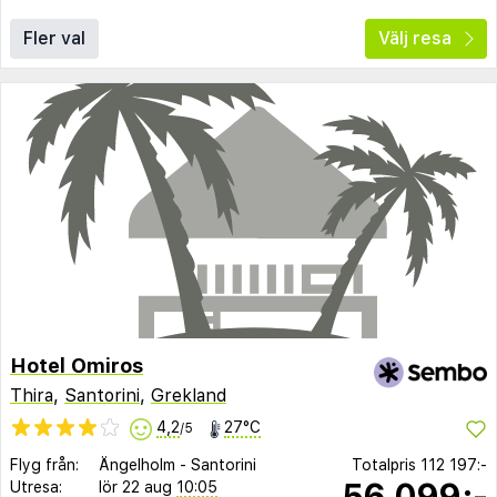
Fler val
Välj resa
Hotel Omiros
Thira
,
Santorini
,
Grekland
4,2
27°C
/5
Flyg från:
Ängelholm
-
Santorini
Totalpris
112 197:-
56 099:-
Utresa:
lör 22 aug
10:05