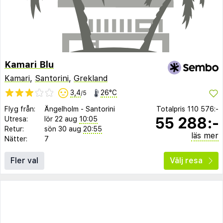
Kamari Blu
Kamari
,
Santorini
,
Grekland
3,4
26°C
/5
Flyg från:
Ängelholm
-
Santorini
Totalpris
110 576:-
55 288:-
Utresa:
lör 22 aug
10:05
Retur:
sön 30 aug
20:55
läs mer
Nätter:
7
Fler val
Välj resa