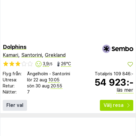
Dolphins
Kamari
,
Santorini
,
Grekland
3,9
26°C
/5
Flyg från:
Ängelholm
-
Santorini
Totalpris
109 846:-
54 923:-
Utresa:
lör 22 aug
10:05
Retur:
sön 30 aug
20:55
läs mer
Nätter:
7
Fler val
Välj resa