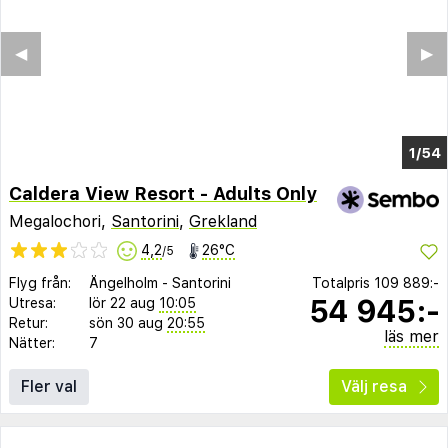
◀︎
▶︎
1/48
Caldera View Resort - Adults Only
Megalochori,
Santorini
,
Grekland
4,2
26°C
/5
Flyg från:
Ängelholm
-
Santorini
Totalpris
109 889:-
54 945:-
Utresa:
lör 22 aug
10:05
Retur:
sön 30 aug
20:55
läs mer
Nätter:
7
Fler val
Välj resa