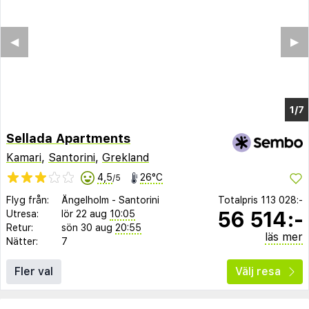
Sellada Apartments
Kamari
,
Santorini
,
Grekland
4,5
26°C
/5
Flyg från:
Ängelholm
-
Santorini
Totalpris
113 028:-
56 514:-
Utresa:
lör 22 aug
10:05
Retur:
sön 30 aug
20:55
läs mer
Nätter:
7
Fler val
Välj resa