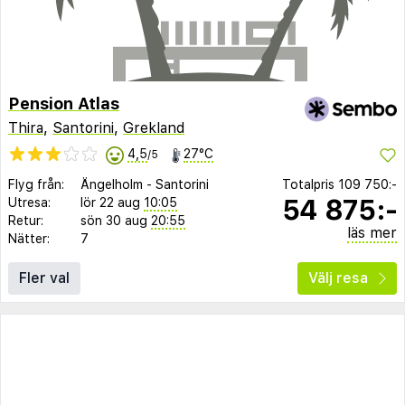
Pension Atlas
Thira
,
Santorini
,
Grekland
4,5
27°C
/5
Flyg från:
Ängelholm
-
Santorini
Totalpris
109 750:-
54 875:-
Utresa:
lör 22 aug
10:05
Retur:
sön 30 aug
20:55
läs mer
Nätter:
7
Fler val
Välj resa