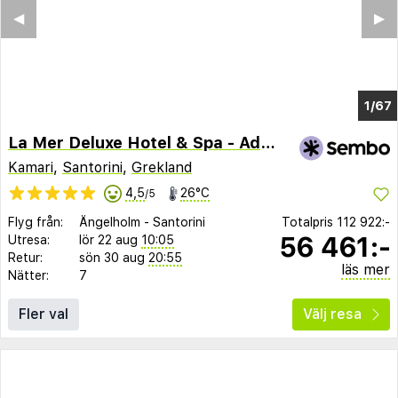
◀︎
▶︎
1/60
La Mer Deluxe Hotel & Spa - Adults only
Kamari
,
Santorini
,
Grekland
4,5
26°C
/5
Flyg från:
Ängelholm
-
Santorini
Totalpris
112 922:-
56 461:-
Utresa:
lör 22 aug
10:05
Retur:
sön 30 aug
20:55
läs mer
Nätter:
7
Fler val
Välj resa