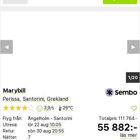
◀︎
▶︎
1/16
Marybill
Perissa
,
Santorini
,
Grekland
3,9
26°C
/5
Flyg från:
Ängelholm
-
Santorini
Totalpris
111 764:-
55 882:-
Utresa:
lör 22 aug
10:05
Retur:
sön 30 aug
20:55
läs mer
Nätter:
7