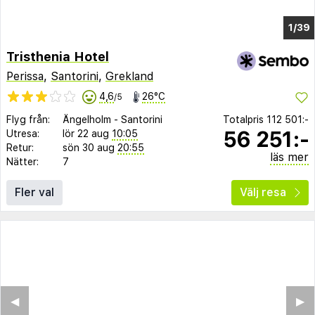
1/35
Tristhenia Hotel
Perissa
,
Santorini
,
Grekland
4,6
26°C
/5
Flyg från:
Ängelholm
-
Santorini
Totalpris
112 501:-
56 251:-
Utresa:
lör 22 aug
10:05
Retur:
sön 30 aug
20:55
läs mer
Nätter:
7
Fler val
Välj resa
◀︎
▶︎