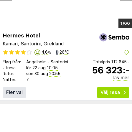
1/58
Hermes Hotel
Kamari
,
Santorini
,
Grekland
4,6
26°C
/5
Flyg från:
Ängelholm
-
Santorini
Totalpris
112 645:-
56 323:-
Utresa:
lör 22 aug
10:05
Retur:
sön 30 aug
20:55
läs mer
Nätter:
7
Fler val
Välj resa