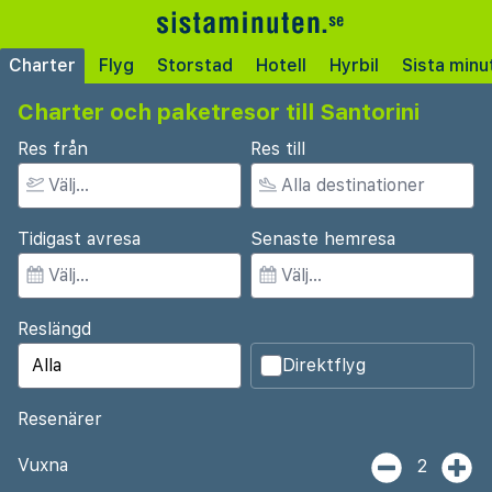
Charter
Flyg
Storstad
Hotell
Hyrbil
Sista minu
Charter och paketresor till Santorini
Res från
Res till
Tidigast avresa
Senaste hemresa
Reslängd
Direktflyg
Resenärer
Vuxna
2