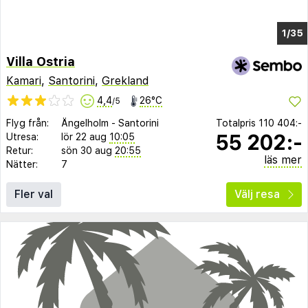
1/31
Villa Ostria
Kamari
,
Santorini
,
Grekland
4,4
26°C
/5
Flyg från:
Ängelholm
-
Santorini
Totalpris
110 404:-
55 202:-
Utresa:
lör 22 aug
10:05
Retur:
sön 30 aug
20:55
läs mer
Nätter:
7
Fler val
Välj resa