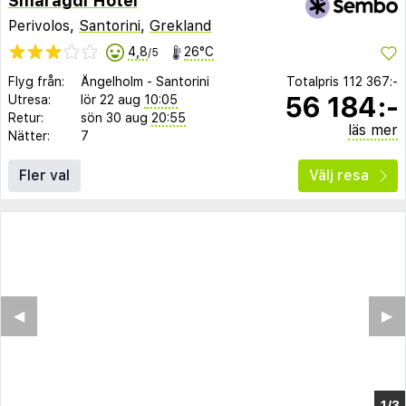
Smaragdi Hotel
Perivolos,
Santorini
,
Grekland
4,8
26°C
/5
Flyg från:
Ängelholm
-
Santorini
Totalpris
112 367:-
56 184:-
Utresa:
lör 22 aug
10:05
Retur:
sön 30 aug
20:55
läs mer
Nätter:
7
Fler val
Välj resa