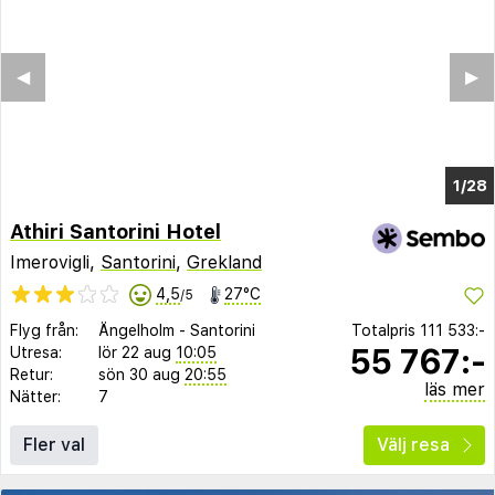
◀︎
▶︎
1/24
Athiri Santorini Hotel
Imerovigli,
Santorini
,
Grekland
4,5
27°C
/5
Flyg från:
Ängelholm
-
Santorini
Totalpris
111 533:-
55 767:-
Utresa:
lör 22 aug
10:05
Retur:
sön 30 aug
20:55
läs mer
Nätter:
7
Fler val
Välj resa