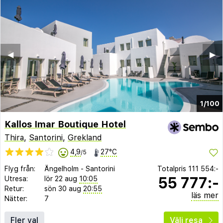
◀︎
▶︎
1/100
Kallos Imar Boutique Hotel
Thira
,
Santorini
,
Grekland
4,9
27°C
/5
Flyg från:
Ängelholm
-
Santorini
Totalpris
111 554:-
55 777:-
Utresa:
lör 22 aug
10:05
Retur:
sön 30 aug
20:55
läs mer
Nätter:
7
Fler val
Välj resa