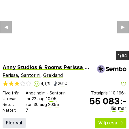
◀︎
▶︎
1/49
Anny Studios & Rooms Perissa Beach
Perissa
,
Santorini
,
Grekland
4,1
26°C
/5
Flyg från:
Ängelholm
-
Santorini
Totalpris
110 166:-
55 083:-
Utresa:
lör 22 aug
10:05
Retur:
sön 30 aug
20:55
läs mer
Nätter:
7
Fler val
Välj resa