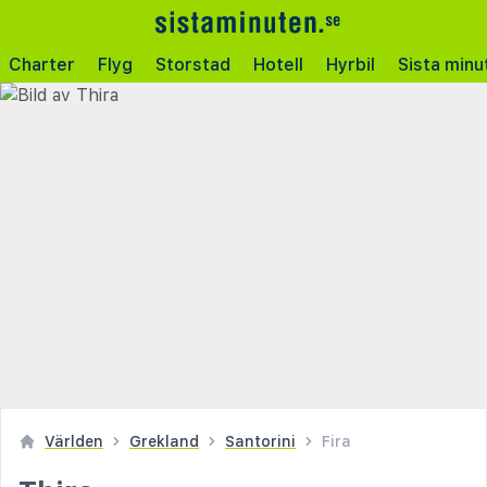
Charter
Flyg
Storstad
Hotell
Hyrbil
Sista minu
Världen
Grekland
Santorini
Fira