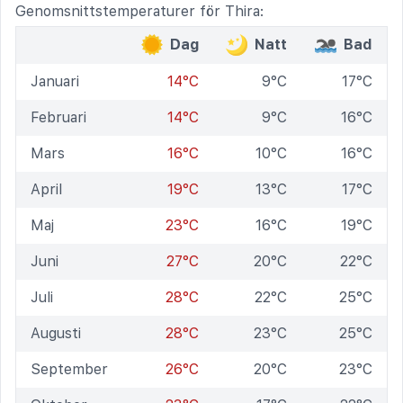
Genomsnittstemperaturer för Thira:
Dag
Natt
Bad
Januari
14°C
9°C
17°C
Februari
14°C
9°C
16°C
Mars
16°C
10°C
16°C
April
19°C
13°C
17°C
Maj
23°C
16°C
19°C
Juni
27°C
20°C
22°C
Juli
28°C
22°C
25°C
Augusti
28°C
23°C
25°C
September
26°C
20°C
23°C