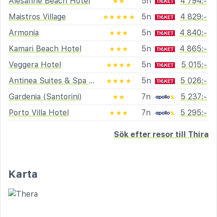
Alesahne Beach Hotel
5n
4 794:-
★★
Maistros Village
5n
4 829:-
★★★★★
Armonia
5n
4 840:-
★★★
Kamari Beach Hotel
5n
4 865:-
★★★
Veggera Hotel
5n
5 015:-
★★★★
Antinea Suites & Spa Hotel
5n
5 026:-
★★★★
Gardenia (Santorini)
7n
5 237:-
★★
Porto Villa Hotel
7n
5 295:-
★★★
Sök efter resor till Thira
Karta