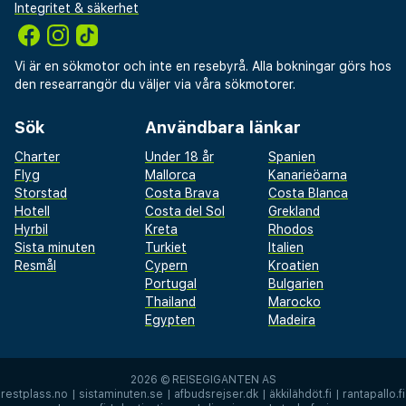
Integritet & säkerhet
Vi är en sökmotor och inte en resebyrå. Alla bokningar görs hos
den researrangör du väljer via våra sökmotorer.
Sök
Användbara länkar
Charter
Under 18 år
Spanien
Flyg
Mallorca
Kanarieöarna
Storstad
Costa Brava
Costa Blanca
Hotell
Costa del Sol
Grekland
Hyrbil
Kreta
Rhodos
Sista minuten
Turkiet
Italien
Resmål
Cypern
Kroatien
Portugal
Bulgarien
Thailand
Marocko
Egypten
Madeira
2026 ©
REISEGIGANTEN AS
restplass.no
|
sistaminuten.se
|
afbudsrejser.dk
|
äkkilähdöt.fi
|
rantapallo.fi