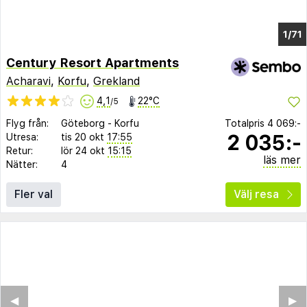
1/68
Century Resort Apartments
Acharavi
,
Korfu
,
Grekland
4,1
22°C
/5
Flyg från:
Göteborg
-
Korfu
Totalpris
4 069:-
2 035:-
Utresa:
tis 20 okt
17:55
Retur:
lör 24 okt
15:15
läs mer
Nätter:
4
Fler val
Välj resa
◀︎
▶︎