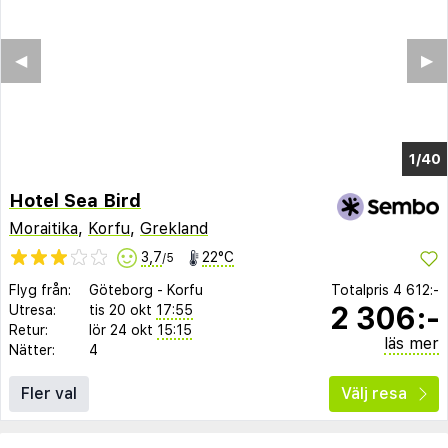
◀︎
▶︎
1/37
Hotel Sea Bird
Moraitika
,
Korfu
,
Grekland
3,7
22°C
/5
Flyg från:
Göteborg
-
Korfu
Totalpris
4 612:-
2 306:-
Utresa:
tis 20 okt
17:55
Retur:
lör 24 okt
15:15
läs mer
Nätter:
4
Fler val
Välj resa