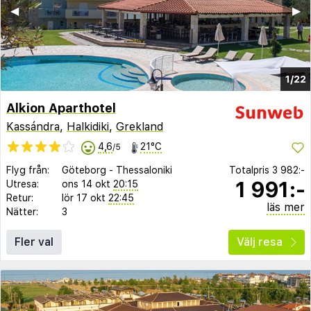
◀︎
▶︎
1/22
Alkion Aparthotel
Kassándra
,
Halkidiki
,
Grekland
4,6
21°C
/5
Flyg från:
Göteborg
-
Thessaloniki
Totalpris
3 982:-
1 991:-
Utresa:
ons 14 okt
20:15
Retur:
lör 17 okt
22:45
läs mer
Nätter:
3
Fler val
Välj resa