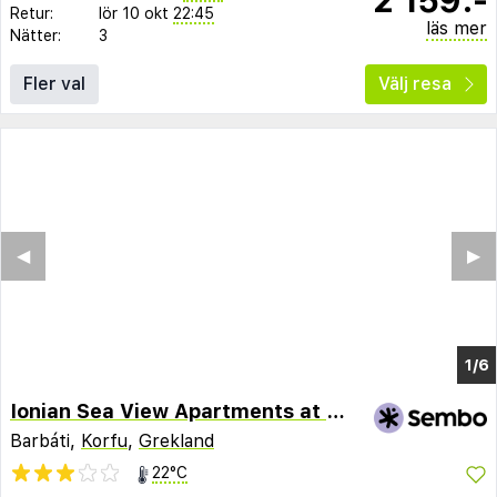
Retur:
lör 10 okt
22:45
läs mer
Nätter:
3
Fler val
Välj resa
◀︎
▶︎
1/2
Ionian Sea View Apartments at Barbati by Konnect
Barbáti,
Korfu
,
Grekland
22°C