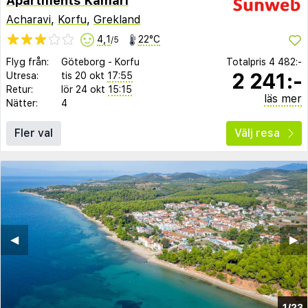
Apartments Kamari
Acharavi
,
Korfu
,
Grekland
4,1
22°C
/5
Flyg från:
Göteborg
-
Korfu
Totalpris
4 482:-
2 241:-
Utresa:
tis 20 okt
17:55
Retur:
lör 24 okt
15:15
läs mer
Nätter:
4
Fler val
Välj resa
◀︎
▶︎
1/23