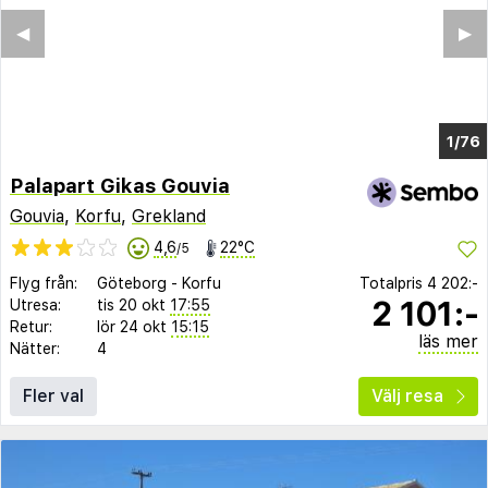
◀︎
▶︎
1/73
Palapart Gikas Gouvia
Gouvia
,
Korfu
,
Grekland
4,6
22°C
/5
Flyg från:
Göteborg
-
Korfu
Totalpris
4 202:-
2 101:-
Utresa:
tis 20 okt
17:55
Retur:
lör 24 okt
15:15
läs mer
Nätter:
4
Fler val
Välj resa