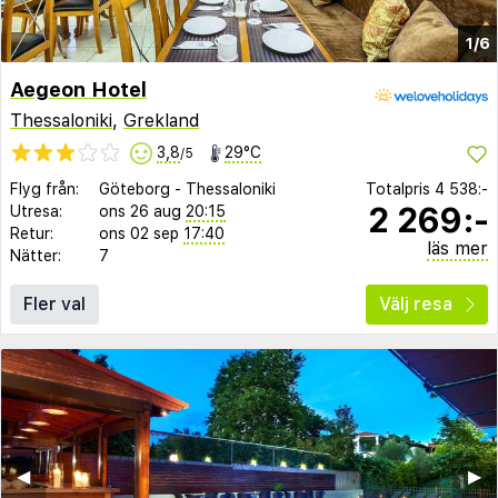
1/6
Aegeon Hotel
Thessaloniki
,
Grekland
3,8
29°C
/5
Flyg från:
Göteborg
-
Thessaloniki
Totalpris
4 538:-
2 269:-
Utresa:
ons 26 aug
20:15
Retur:
ons 02 sep
17:40
läs mer
Nätter:
7
Fler val
Välj resa
◀︎
▶︎