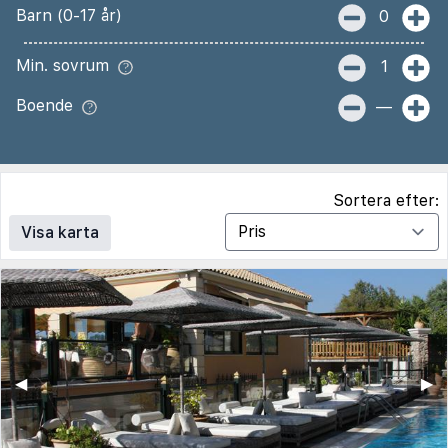
Barn (0-17 år)
0
Min. sovrum
1
Boende
—
Sortera efter:
Visa karta
◀︎
▶︎