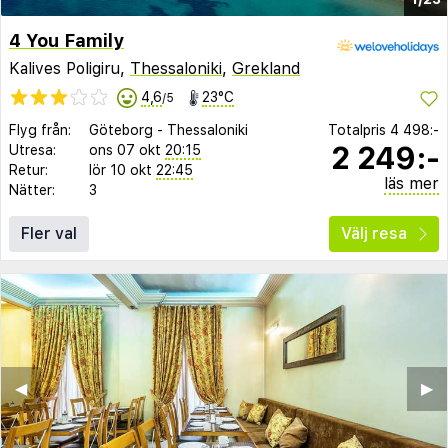
4 You Family
Kalives Poligiru,
Thessaloniki
,
Grekland
4,6
23°C
/5
Flyg från:
Göteborg
-
Thessaloniki
Totalpris
4 498:-
2 249:-
Utresa:
ons 07 okt
20:15
Retur:
lör 10 okt
22:45
läs mer
Nätter:
3
Fler val
Välj resa
◀︎
▶︎