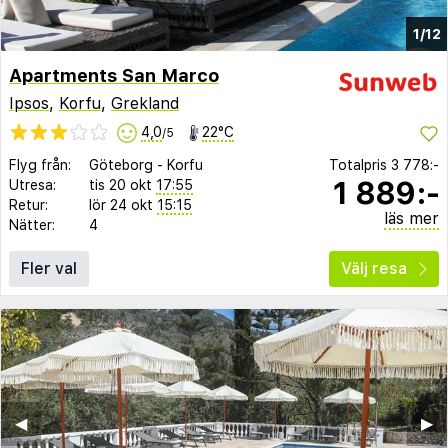
1/12
Apartments San Marco
Ipsos
,
Korfu
,
Grekland
4,0
22°C
/5
Flyg från:
Göteborg
-
Korfu
Totalpris
3 778:-
1 889:-
Utresa:
tis 20 okt
17:55
Retur:
lör 24 okt
15:15
läs mer
Nätter:
4
Fler val
Välj resa
◀︎
▶︎