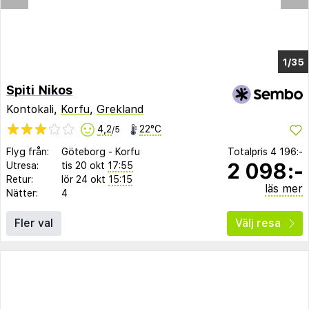
1/33
Spiti Nikos
Kontokali,
Korfu
,
Grekland
4,2
22°C
/5
Flyg från:
Göteborg
-
Korfu
Totalpris
4 196:-
2 098:-
Utresa:
tis 20 okt
17:55
Retur:
lör 24 okt
15:15
läs mer
Nätter:
4
Fler val
Välj resa