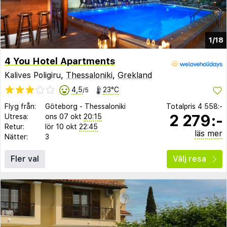
1/18
4 You Hotel Apartments
Kalives Poligiru,
Thessaloniki
,
Grekland
4,5
23°C
/5
Flyg från:
Göteborg
-
Thessaloniki
Totalpris
4 558:-
2 279:-
Utresa:
ons 07 okt
20:15
Retur:
lör 10 okt
22:45
läs mer
Nätter:
3
Fler val
Välj resa