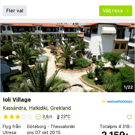
Fler val
Välj resa
◀︎
▶︎
1/22
Ioli Village
Kassándra
,
Halkidiki
,
Grekland
3,8
23°C
/5
Flyg från:
Göteborg
-
Thessaloniki
Totalpris
4 318:-
2 159:-
Utresa:
ons 07 okt
20:15