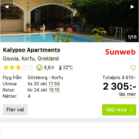
◀︎
▶︎
1/15
Kalypso Apartments
Gouvia
,
Korfu
,
Grekland
4,8
22°C
/5
Flyg från:
Göteborg
-
Korfu
Totalpris
4 610:-
2 305:-
Utresa:
tis 20 okt
17:55
Retur:
lör 24 okt
15:15
läs mer
Nätter:
4
Fler val
Välj resa