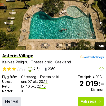
◀︎
▶︎
1/39
Asteris Village
Kalives Poligiru,
Thessaloniki
,
Grekland
4,5
23°C
/5
Flyg från:
Göteborg
-
Thessaloniki
Totalpris
4 038:-
2 019:-
Utresa:
ons 07 okt
20:15
Retur:
lör 10 okt
22:45
läs mer
Nätter:
3
Fler val
Välj resa