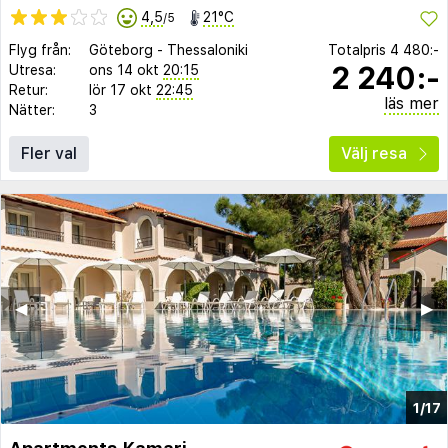
4,5
21°C
/5
Flyg från:
Göteborg
-
Thessaloniki
Totalpris
4 480:-
2 240:-
Utresa:
ons 14 okt
20:15
Retur:
lör 17 okt
22:45
läs mer
Nätter:
3
Fler val
Välj resa
◀︎
▶︎
1/17