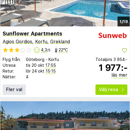
1/19
Sunflower Apartments
Agios Gordios
,
Korfu
,
Grekland
4,3
22°C
/5
Flyg från:
Göteborg
-
Korfu
Totalpris
3 954:-
1 977:-
Utresa:
tis 20 okt
17:55
Retur:
lör 24 okt
15:15
läs mer
Nätter:
4
Fler val
Välj resa