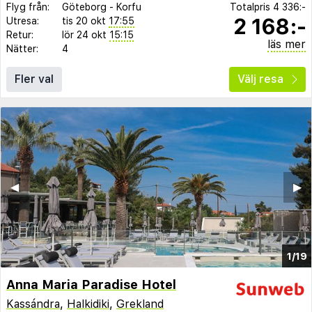
Flyg från:
Göteborg
-
Korfu
Totalpris
4 336:-
2 168:-
Utresa:
tis 20 okt
17:55
Retur:
lör 24 okt
15:15
läs mer
Nätter:
4
Fler val
Välj resa
◀︎
▶︎
1/19
Anna Maria Paradise Hotel
Kassándra
,
Halkidiki
,
Grekland