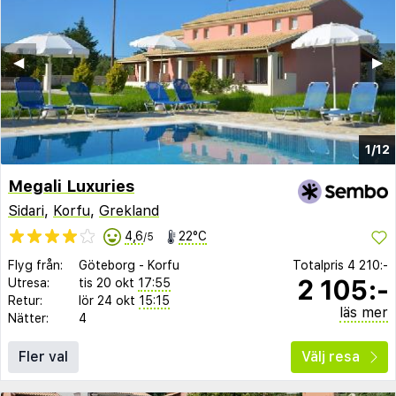
◀︎
▶︎
1/12
Megali Luxuries
Sidari
,
Korfu
,
Grekland
4,6
22°C
/5
Flyg från:
Göteborg
-
Korfu
Totalpris
4 210:-
2 105:-
Utresa:
tis 20 okt
17:55
Retur:
lör 24 okt
15:15
läs mer
Nätter:
4
Fler val
Välj resa