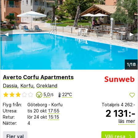
◀︎
▶︎
1/18
Averto Corfu Apartments
Dassia
,
Korfu
,
Grekland
5,0
22°C
/5
Flyg från:
Göteborg
-
Korfu
Totalpris
4 262:-
2 131:-
Utresa:
tis 20 okt
17:55
Retur:
lör 24 okt
15:15
läs mer
Nätter:
4
Fler val
Välj resa