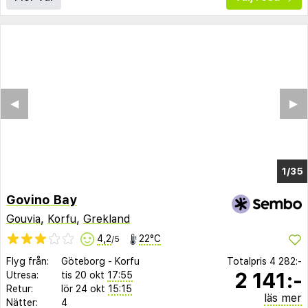
◀︎
▶︎
1/32
Govino Bay
Gouvia
,
Korfu
,
Grekland
4,2
22°C
/5
Flyg från:
Göteborg
-
Korfu
Totalpris
4 282:-
2 141:-
Utresa:
tis 20 okt
17:55
Retur:
lör 24 okt
15:15
läs mer
Nätter:
4