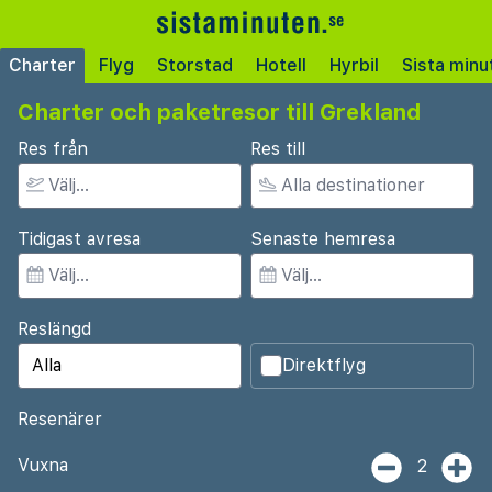
Charter
Flyg
Storstad
Hotell
Hyrbil
Sista minu
Charter och paketresor till Grekland
Res från
Res till
Tidigast avresa
Senaste hemresa
Reslängd
Direktflyg
Resenärer
Vuxna
2