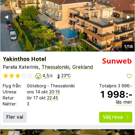
◀︎
▶︎
1/16
Yakinthos Hotel
Paralia Katerinis,
Thessaloniki
,
Grekland
4,5
23°C
/5
Flyg från:
Göteborg
-
Thessaloniki
Totalpris
3 996:-
1 998:-
Utresa:
ons 14 okt
20:15
Retur:
lör 17 okt
22:45
läs mer
Nätter:
3
Fler val
Välj resa