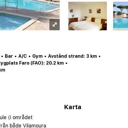
⤢
•
Bar
•
A/C
•
Gym
•
Avstånd strand: 3 km
•
lygplats Faro (FAO): 20.2 km
•
 km
ool el. del i pool
•
Internet/Wi-Fi
•
Restaurang
•
)
•
Hotellbar
•
Möjlighet till All Inclusive
Karta
oule (i området
 från både Vilamoura