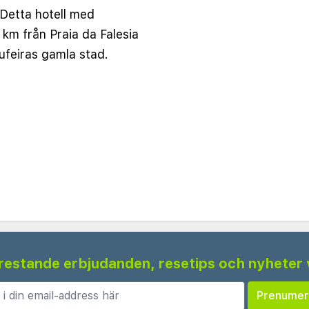
Detta hotell med
2 km från Praia da Falesia
ufeiras gamla stad.
 frestande erbjudanden, resetips och nyheter 