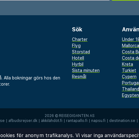
Sök
Använ
Charter
Under 18
Flyg
Mallorc
Storstad
Costa B
Hotell
Costa de
Hyrbil
Kreta
Sista minuten
Turkiet
Resmål
Cypern
å. Alla bokningar görs hos den
Portuga
orer.
Thailan
Egypten
2026 ©
REISEGIGANTEN AS
.se
|
afbudsrejser.dk
|
äkkilähdöt.fi
|
rantapallo.fi
|
napsu.fi
|
destination.se
|
ookies för anonym trafikanalys. Vi visar inga användarspeci