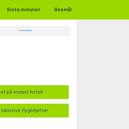
Sista minuten
Resmål
set på endast hotell
 inklusive flygbiljetter