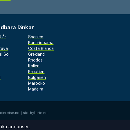
dbara länkar
 år
Spanien
a
Kanarieöarna
rava
Costa Blanca
l Sol
Grekland
Rhodos
Italien
Kroatien
l
Bulgarien
d
Marocko
Madeira
dinreise.no
|
storbyferie.no
fika annonser.