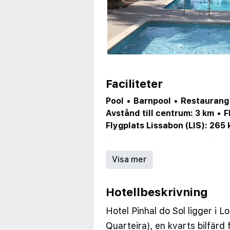
Faciliteter
Pool
•
Barnpool
•
Restaurang
Avstånd till centrum: 3 km
•
F
Flygplats Lissabon (LIS): 265
Pool (ev. säsongsöppen)
•
Barnp
Parkering/garage (ev. mot avgift
Visa mer
Hotellbeskrivning
Hotel Pinhal do Sol ligger i L
Quarteira), en kvarts bilfärd