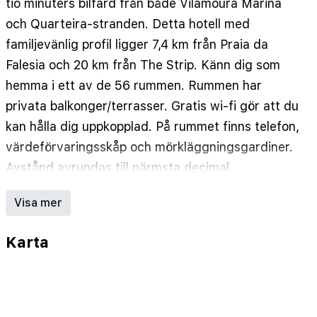
tio minuters bilfärd från både Vilamoura Marina
och Quarteira-stranden. Detta hotell med
familjevänlig profil ligger 7,4 km från Praia da
Falesia och 20 km från The Strip. Känn dig som
hemma i ett av de 56 rummen. Rummen har
privata balkonger/terrasser. Gratis wi-fi gör att du
kan hålla dig uppkopplad. På rummet finns telefon,
värdeförvaringsskåp och mörkläggningsgardiner.
Avstånd avrundas till närmsta decimal.
Aqua Show Park - 1,5 km
Visa mer
Vila Sol Golf - 2,7 km
Cádizbukten - 3,3 km
Karta
Trafal-stranden - 3,3 km
Praia de Forte Novo - 3,4 km
Quarteira-stranden - 3,5 km