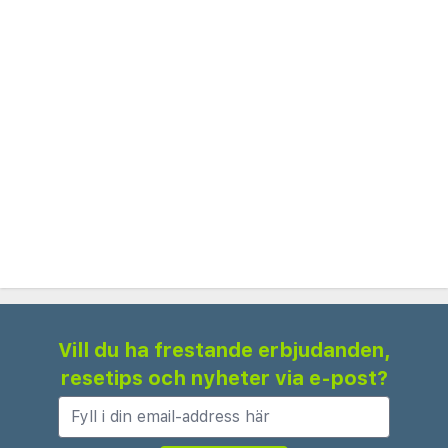
Karting Almancil - 3,7 km
Family Golf Park - 3,8 km
Praia de Vilamoura - 4,6 km
Dom Pedro Golf: Pinhal Golf Course - 4,7 km
Casino Vilamoura - 4,8 km
Royal golfbana Vale do Lobo - 4,8 km
Marina Beach - 4,9 km
Ria Formosa naturpark - 5,8 km
Vale do Lobo stranden - 5,8 km
Närmaste flygplatser är:
Faro (FAO-Faro Intl.) - 19,6 km
Portimao (PRM) - 62,1 km
Vill du ha frestande erbjudanden,
resetips och nyheter via e-post?
Rekommenderad flygplats för Hotel Pinhal do Sol
är Faro (FAO-Faro Intl.).