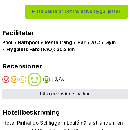
Hitta bästa priset inklusive flygbiljetter
Faciliteter
Pool
•
Barnpool
•
Restaurang
•
Bar
•
A/C
•
Gym
•
Flygplats Faro (FAO): 20.2 km
Recensioner
| 3,7
/5
Läs recensionerna här
Hotellbeskrivning
Hotel Pinhal do Sol ligger i Loulé nära stranden, en