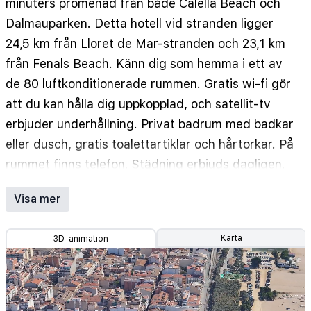
minuters promenad från både Calella Beach och
Dalmauparken. Detta hotell vid stranden ligger
24,5 km från Lloret de Mar-stranden och 23,1 km
från Fenals Beach. Känn dig som hemma i ett av
de 80 luftkonditionerade rummen. Gratis wi-fi gör
att du kan hålla dig uppkopplad, och satellit-tv
erbjuder underhållning. Privat badrum med badkar
eller dusch, gratis toalettartiklar och hårtorkar. På
rummet finns telefon. Städning erbjuds dagligen.
Avstånd avrundas till närmsta decimal.
Visa mer
Dalmauparken - 0,4 km
Dalmau Park Air-Raid Shelter Museum - 0,6 km
Karta
3D-animation
St. Jaume-sjukhuset - 0,6 km
Platja Garbi - 0,6 km
Museu del Turisme - 0,6 km