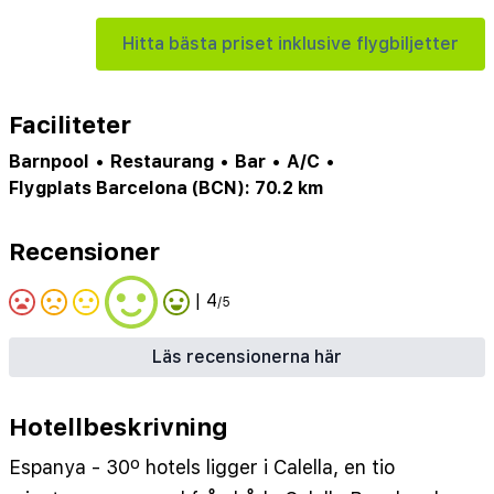
Hitta bästa priset inklusive flygbiljetter
Faciliteter
Barnpool
•
Restaurang
•
Bar
•
A/C
•
Flygplats Barcelona (BCN): 70.2 km
Recensioner
| 4
/5
Läs recensionerna här
Hotellbeskrivning
Espanya - 30º hotels ligger i Calella, en tio