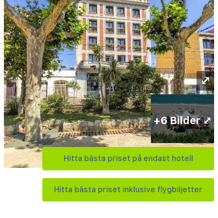
⤢
+6 Bilder ⤢
Hitta bästa priset på endast hotell
Hitta bästa priset inklusive flygbiljetter