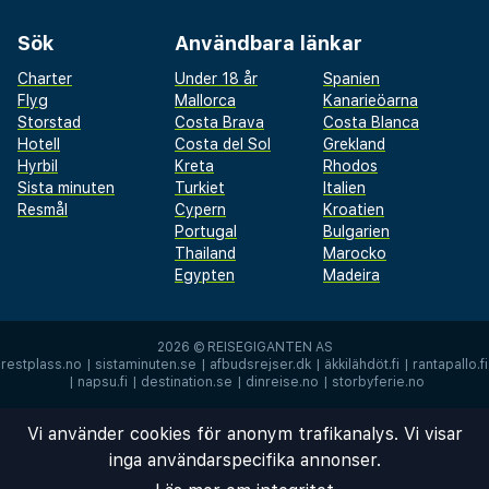
Sök
Användbara länkar
Charter
Under 18 år
Spanien
Flyg
Mallorca
Kanarieöarna
Storstad
Costa Brava
Costa Blanca
Hotell
Costa del Sol
Grekland
Hyrbil
Kreta
Rhodos
Sista minuten
Turkiet
Italien
Resmål
Cypern
Kroatien
Portugal
Bulgarien
Thailand
Marocko
Egypten
Madeira
2026 ©
REISEGIGANTEN AS
restplass.no
|
sistaminuten.se
|
afbudsrejser.dk
|
äkkilähdöt.fi
|
rantapallo.fi
|
napsu.fi
|
destination.se
|
dinreise.no
|
storbyferie.no
Vi använder cookies för anonym trafikanalys. Vi visar
inga användarspecifika annonser.