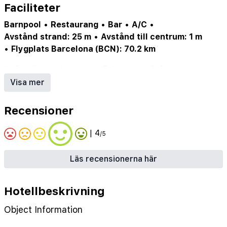
Faciliteter
Barnpool
•
Restaurang
•
Bar
•
A/C
•
Avstånd strand: 25 m
•
Avstånd till centrum: 1 m
•
Flygplats Barcelona (BCN): 70.2 km
AirCondition
•
Internet
•
Television
•
Safe
•
Restaurant
•
Pool
•
Elevator
•
Bar
•
Balcony
•
Visa mer
ChildrenPool
•
Sunbeds
Recensioner
| 4
/5
Läs recensionerna här
Hotellbeskrivning
Object Information