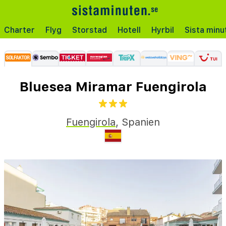
Charter
Flyg
Storstad
Hotell
Hyrbil
Sista minu
Bluesea Miramar Fuengirola
Fuengirola
,
Spanien