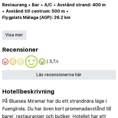
Restaurang
•
Bar
•
A/C
•
Avstånd strand: 400 m
•
Avstånd till centrum: 500 m
•
Flygplats Málaga (AGP): 26.2 km
Pool (ev. säsongsöppen)
•
Internet/Wi-Fi
•
Parkering/garage (ev. mot avgift)
•
Hotellbar
Visa mer
Recensioner
| 3,7
/5
Läs recensionerna här
Hotellbeskrivning
På Bluesea Miramar har du ett strandnära läge i
Fuengirola. Du har även kort promenadavstånd till
barer, restauranger och butiker. Hotellet har ett