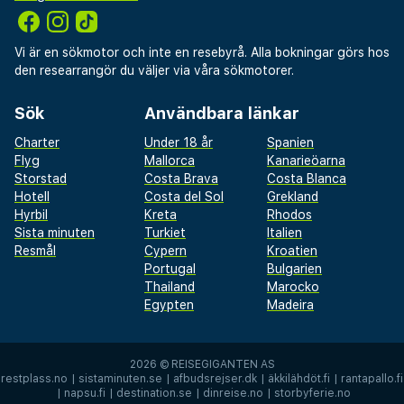
Vi är en sökmotor och inte en resebyrå. Alla bokningar görs hos
den researrangör du väljer via våra sökmotorer.
Sök
Användbara länkar
Charter
Under 18 år
Spanien
Flyg
Mallorca
Kanarieöarna
Storstad
Costa Brava
Costa Blanca
Hotell
Costa del Sol
Grekland
Hyrbil
Kreta
Rhodos
Sista minuten
Turkiet
Italien
Resmål
Cypern
Kroatien
Portugal
Bulgarien
Thailand
Marocko
Egypten
Madeira
2026 ©
REISEGIGANTEN AS
restplass.no
|
sistaminuten.se
|
afbudsrejser.dk
|
äkkilähdöt.fi
|
rantapallo.fi
|
napsu.fi
|
destination.se
|
dinreise.no
|
storbyferie.no