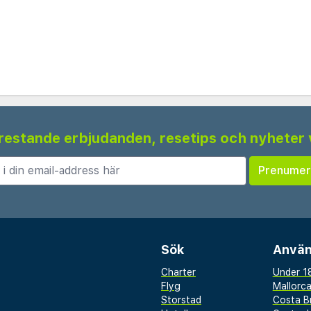
 frestande erbjudanden, resetips och nyheter 
Sök
Använ
Charter
Under 18
Flyg
Mallorc
Storstad
Costa B