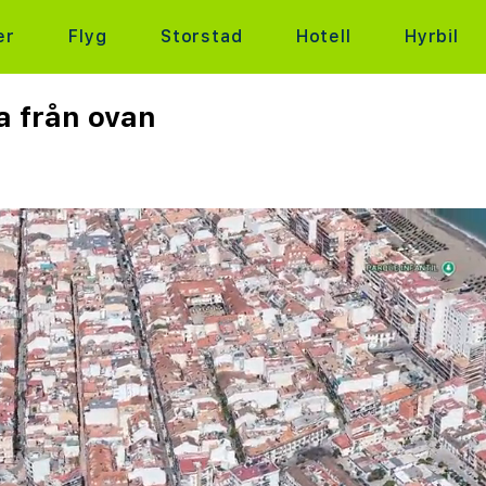
er
Flyg
Storstad
Hotell
Hyrbil
a från ovan