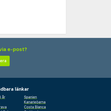
via e-post?
dbara länkar
 år
Spanien
a
Kanarieöarna
rava
Costa Blanca