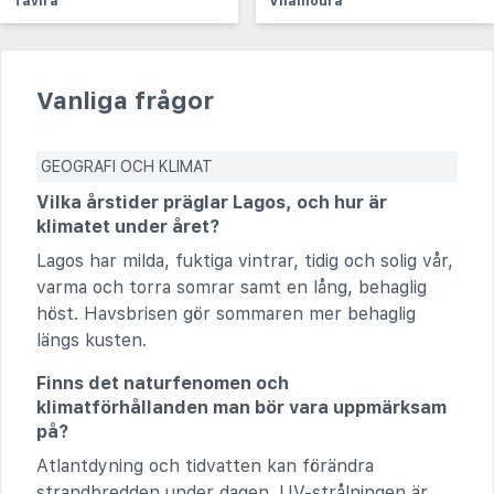
Tavira
Vilamoura
Vanliga frågor
GEOGRAFI OCH KLIMAT
Vilka årstider präglar Lagos, och hur är
klimatet under året?
Lagos har milda, fuktiga vintrar, tidig och solig vår,
varma och torra somrar samt en lång, behaglig
höst. Havsbrisen gör sommaren mer behaglig
längs kusten.
Finns det naturfenomen och
klimatförhållanden man bör vara uppmärksam
på?
Atlantdyning och tidvatten kan förändra
strandbredden under dagen. UV-strålningen är