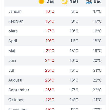
Dag
Natt
Bad
Januari
16°C
8°C
17°C
Februari
16°C
9°C
16°C
Mars
17°C
10°C
16°C
April
19°C
11°C
18°C
Maj
21°C
13°C
19°C
Juni
24°C
16°C
20°C
Juli
28°C
18°C
21°C
Augusti
28°C
18°C
22°C
September
26°C
17°C
22°C
Oktober
22°C
14°C
21°C
November
19°C
11°C
20°C