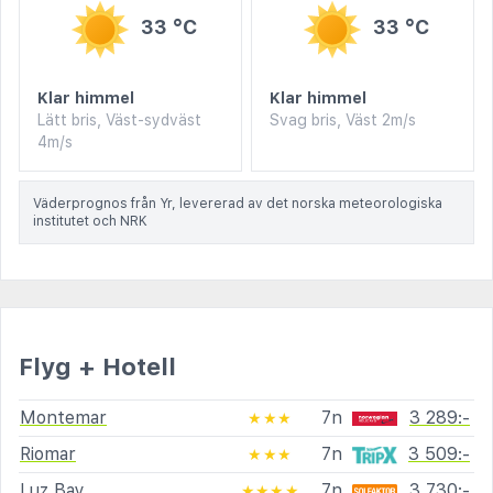
33 °C
33 °C
Klar himmel
Klar himmel
Lätt bris, Väst-sydväst
Svag bris, Väst 2m/s
4m/s
Väderprognos från Yr, levererad av det norska meteorologiska
institutet och NRK
Flyg + Hotell
Montemar
7n
3 289:-
★★★
Riomar
7n
3 509:-
★★★
Luz Bay
7n
3 730:-
★★★★