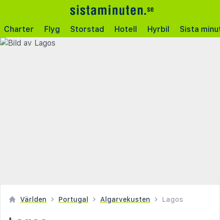
Charter
Flyg
Storstad
Hotell
Hyrbil
Sista minu
Världen
Portugal
Algarvekusten
Lagos