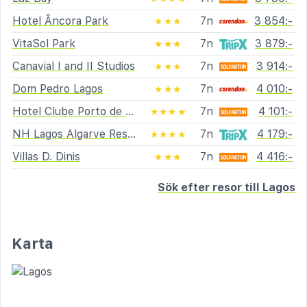
Hotel Âncora Park
7n
3 854:-
★★★
VitaSol Park
7n
3 879:-
★★★
Canavial I and II Studios
7n
3 914:-
★★★
Dom Pedro Lagos
7n
4 010:-
★★★
Hotel Clube Porto de Mós - SunPlace Hotels & Resorts
7n
4 101:-
★★★★
NH Lagos Algarve Resort
7n
4 179:-
★★★★
Villas D. Dinis
7n
4 416:-
★★★
Sök efter resor till Lagos
Karta