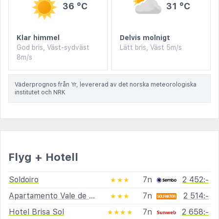
36 °C
31 °C
Klar himmel
Delvis molnigt
God bris, Väst-sydväst
Lätt bris, Väst 5m/s
8m/s
Väderprognos från Yr, levererad av det norska meteorologiska
institutet och NRK
Flyg + Hotell
Soldoiro
7n
2 452:-
★★★
Apartamento Vale de Carros
7n
2 514:-
★★★
Hotel Brisa Sol
7n
2 658:-
★★★★