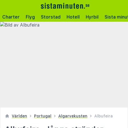
Charter
Flyg
Storstad
Hotell
Hyrbil
Sista minu
Världen
Portugal
Algarvekusten
Albufeira