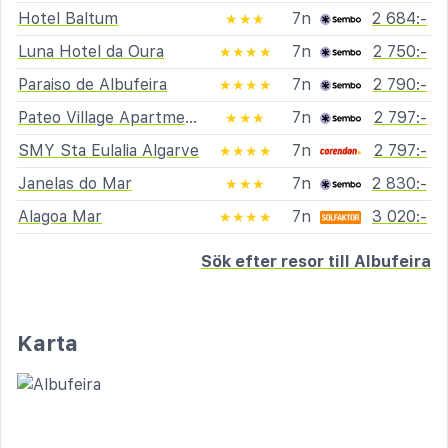
Hotel Baltum
7n
2 684:-
★★★
Luna Hotel da Oura
7n
2 750:-
★★★★
Paraiso de Albufeira
7n
2 790:-
★★★★
Pateo Village Apartments
7n
2 797:-
★★★
SMY Sta Eulalia Algarve
7n
2 797:-
★★★★
Janelas do Mar
7n
2 830:-
★★★
Alagoa Mar
7n
3 020:-
★★★★
Sök efter resor till Albufeira
Karta