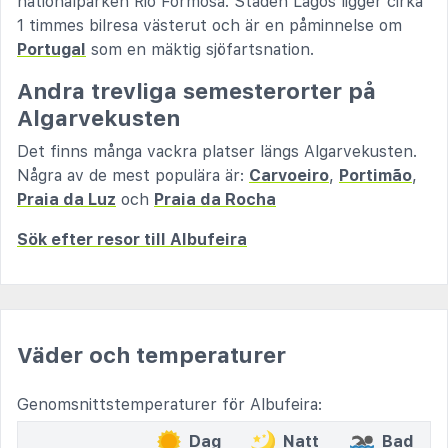
nationalparken Rio Formosa. Staden Lagos ligger cirka
1 timmes bilresa västerut och är en påminnelse om
Portugal
som en mäktig sjöfartsnation.
Andra trevliga semesterorter på
Algarvekusten
Det finns många vackra platser längs Algarvekusten.
Några av de mest populära är:
Carvoeiro
,
Portimão
,
Praia da Luz
och
Praia da Rocha
Sök efter resor till Albufeira
Väder och temperaturer
Genomsnittstemperaturer för Albufeira:
Dag
Natt
Bad