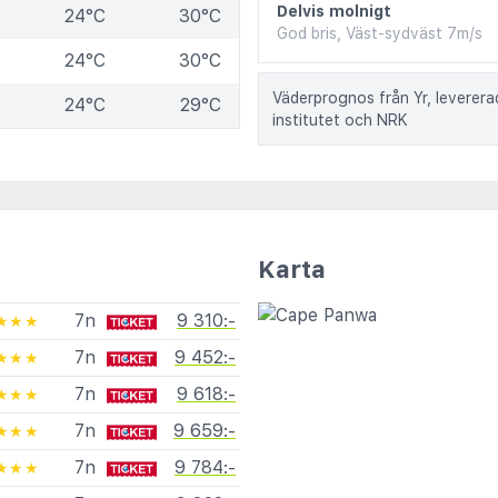
Delvis molnigt
24°C
30°C
God bris, Väst-sydväst 7m/s
24°C
30°C
Väderprognos från Yr, leverer
24°C
29°C
institutet och NRK
Karta
7n
9 310:-
★★★
7n
9 452:-
★★★
7n
9 618:-
★★★
7n
9 659:-
★★★
7n
9 784:-
★★★