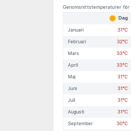
Genomsnittstemperaturer för
Dag
Januari
31°C
Februari
32°C
Mars
33°C
April
33°C
Maj
31°C
Juni
31°C
Juli
31°C
Augusti
31°C
September
30°C