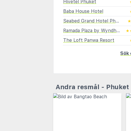
Hivetel Phuket
Baba House Hotel
Seabed Grand Hotel Phuket
Ramada Plaza by Wyndham Chao Fah, Phuket
★
The Loft Panwa Resort
Sök 
Andra resmål - Phuket