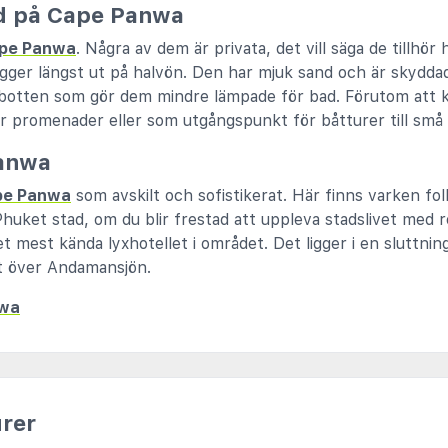
ad på Cape Panwa
pe Panwa
. Några av dem är privata, det vill säga de tillhör 
ger längst ut på halvön. Den har mjuk sand och är skyddad 
llbotten som gör dem mindre lämpade för bad. Förutom att k
 promenader eller som utgångspunkt för båtturer till små 
anwa
pe Panwa
som avskilt och sofistikerat. Här finns varken folk
l Phuket stad, om du blir frestad att uppleva stadslivet med 
et mest kända lyxhotellet i området. Det ligger i en sluttni
ikt över Andamansjön.
nwa
rer