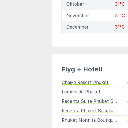
Oktober
31°C
November
31°C
December
31°C
Flyg + Hotell
Chaiyo Resort Phuket
Lemonade Phuket
Recenta Suite Phuket Suanluang
Recenta Phuket Suanluang
Phuket Nonnita Boutique Resort