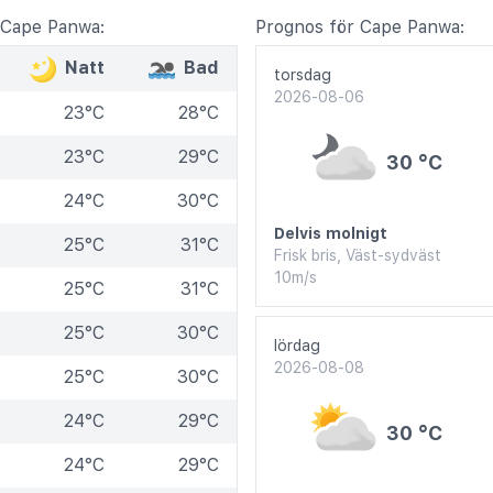
 Cape Panwa:
Prognos för Cape Panwa:
Natt
Bad
torsdag
2026-08-06
23°C
28°C
23°C
29°C
30 °C
24°C
30°C
Delvis molnigt
25°C
31°C
Frisk bris, Väst-sydväst
10m/s
25°C
31°C
25°C
30°C
lördag
2026-08-08
25°C
30°C
24°C
29°C
30 °C
24°C
29°C