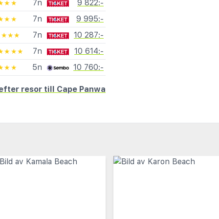
7n
9 822:-
★★★
7n
9 995:-
★★★
7n
10 287:-
★★★★
7n
10 614:-
★★★★
5n
10 760:-
★★★
efter resor till Cape Panwa