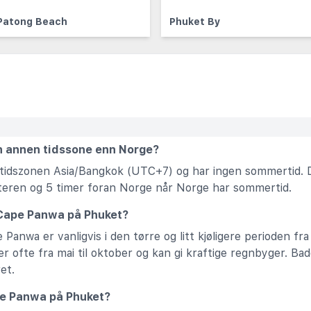
Patong Beach
Phuket By
n annen tidssone enn Norge?
 tidszonen Asia/Bangkok (UTC+7) og har ingen sommertid. 
teren og 5 timer foran Norge når Norge har sommertid.
 Cape Panwa på Phuket?
Panwa er vanligvis i den tørre og litt kjøligere perioden fr
er ofte fra mai til oktober og kan gi kraftige regnbyger. B
et.
ape Panwa på Phuket?