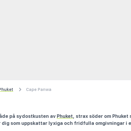
Phuket
Cape Panwa
råde på sydostkusten av
Phuket
, strax söder om Phuket 
 dig som uppskattar lyxiga och fridfulla omgivningar i e