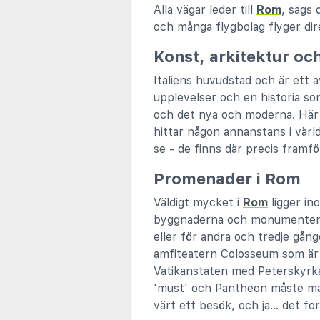
Alla vägar leder till
Rom
, sägs 
och många flygbolag flyger dire
Konst, arkitektur och
Italiens huvudstad och är ett 
upplevelser och en historia som
och det nya och moderna. Här f
hittar någon annanstans i vär
se - de finns där precis framf
Promenader i Rom
Väldigt mycket i
Rom
ligger in
byggnaderna och monumenten fi
eller för andra och tredje gång
amfiteatern Colosseum som är
Vatikanstaten med Peterskyrkan
'must' och Pantheon måste man
värt ett besök, och ja... det for