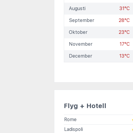
Augusti
31°C
September
28°C
Oktober
23°C
November
17°C
December
13°C
Flyg + Hotell
Rome
Ladispoli