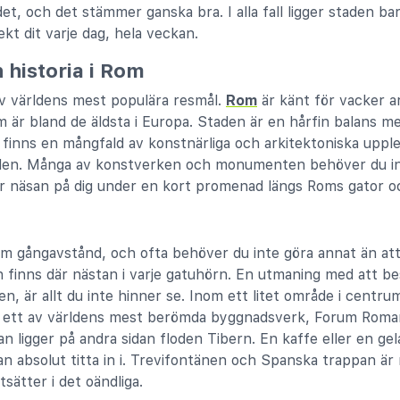
det, och det stämmer ganska bra. I alla fall ligger staden b
kt dit varje dag, hela veckan.
 historia i Rom
av världens mest populära resmål.
Rom
är känt för vacker ar
 är bland de äldsta i Europa. Staden är en hårfin balans mel
inns en mångfald av konstnärliga och arkitektoniska upplev
lden. Många av konstverken och monumenten behöver du int
ör näsan på dig under en kort promenad längs Roms gator o
om gångavstånd, och ofta behöver du inte göra annat än att
nns där nästan i varje gatuhörn. En utmaning med att be
en, är allt du inte hinner se. Inom ett litet område i centr
 ett av världens mest berömda byggnadsverk, Forum Roma
 ligger på andra sidan floden Tibern. En kaffe eller en gel
 absolut titta in i. Trevifontänen och Spanska trappan är
tsätter i det oändliga.