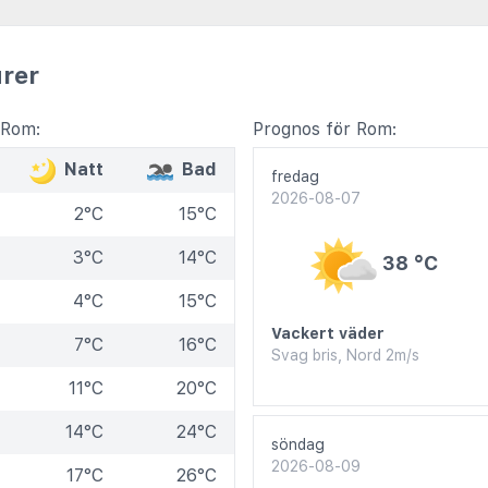
rer
 Rom:
Prognos för Rom:
Natt
Bad
fredag
2026-08-07
2°C
15°C
3°C
14°C
38 °C
4°C
15°C
Vackert väder
7°C
16°C
Svag bris, Nord 2m/s
11°C
20°C
14°C
24°C
söndag
2026-08-09
17°C
26°C