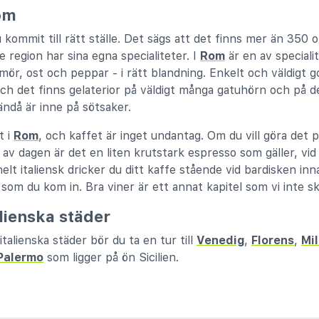
Rom
 kommit till rätt ställe. Det sägs att det finns mer än 350 o
e region har sina egna specialiteter. I
Rom
är en av speciali
mör, ost och peppar - i rätt blandning. Enkelt och väldigt go
ch det finns gelaterior på väldigt många gatuhörn och på de
ändå är inne på sötsaker.
t i
Rom
, och kaffet är inget undantag. Om du vill göra det p
n av dagen är det en liten krutstark espresso som gäller, vi
helt italiensk dricker du ditt kaffe stående vid bardisken i
som du kom in. Bra viner är ett annat kapitel som vi inte sk
lienska städer
talienska städer bör du ta en tur till
Venedig
,
Florens
,
Mi
Palermo
som ligger på ön Sicilien.