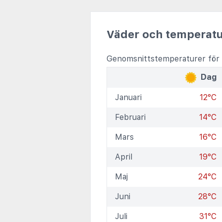
Väder och temperatu
Genomsnittstemperaturer för
Dag
Januari
12°C
Februari
14°C
Mars
16°C
April
19°C
Maj
24°C
Juni
28°C
Juli
31°C