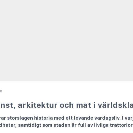
m
onst, arkitektur och mat i världskl
r storslagen historia med ett levande vardagsliv. I var
heter, samtidigt som staden är full av livliga trattorio