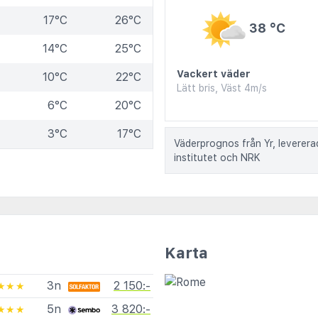
17°C
26°C
38 °C
14°C
25°C
Vackert väder
10°C
22°C
Lätt bris, Väst 4m/s
6°C
20°C
3°C
17°C
Väderprognos från Yr, leverer
institutet och NRK
Karta
3n
2 150:-
★★★
5n
3 820:-
★★★