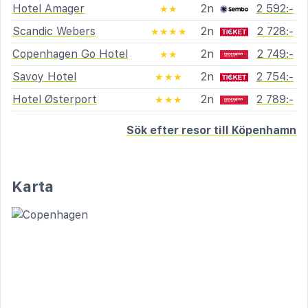
Hotel Amager
2n
2 592:-
★★
Scandic Webers
2n
2 728:-
★★★★
Copenhagen Go Hotel
2n
2 749:-
★★
Savoy Hotel
2n
2 754:-
★★★
Hotel Østerport
2n
2 789:-
★★★
Sök efter resor till Köpenhamn
Karta