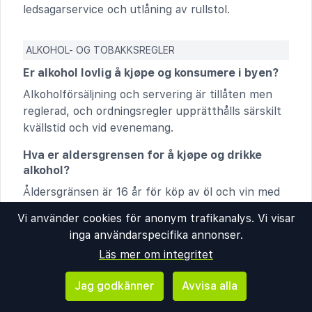
ledsagarservice och utlåning av rullstol.
ALKOHOL- OG TOBAKKSREGLER
Er alkohol lovlig å kjøpe og konsumere i byen?
Alkoholförsäljning och servering är tillåten men
reglerad, och ordningsregler upprätthålls särskilt
kvällstid och vid evenemang.
Hva er aldersgrensen for å kjøpe og drikke
alkohol?
Åldersgränsen är 16 år för köp av öl och vin med
lägre alkoholhalt i butik, och 18 år för starkare
Vi använder cookies för anonym trafikanalys. Vi visar
drycker samt på serveringsställen. Legitimation
inga användarspecifika annonser.
kan kontrolleras.
Läs mer om integritet
Finnes det begrensninger på hvor og når man
kan kjøpe alkohol (f.eks. kun i spesialbutikker
Jag godkänner
Avvisa alla
eller visse tider på døgnet)?