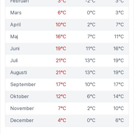
Februari
3°C
-2°C
3°C
Mars
6°C
0°C
3°C
April
10°C
2°C
7°C
Maj
16°C
7°C
11°C
Juni
19°C
11°C
16°C
Juli
21°C
13°C
19°C
Augusti
21°C
13°C
19°C
September
17°C
10°C
17°C
Oktober
12°C
6°C
14°C
November
7°C
2°C
10°C
December
4°C
0°C
6°C