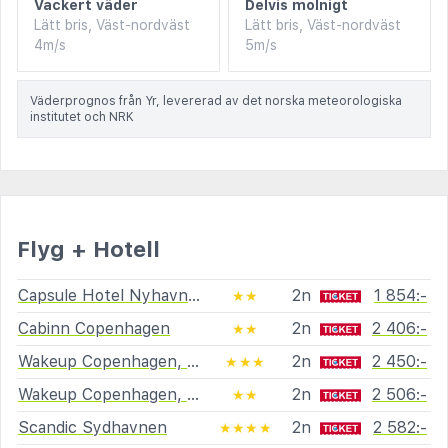
Vackert väder
Delvis molnigt
Lätt bris, Väst-nordväst
Lätt bris, Väst-nordväst
4m/s
5m/s
Väderprognos från Yr, levererad av det norska meteorologiska
institutet och NRK
Flyg + Hotell
Capsule Hotel Nyhavn63
2n
1 854:-
★★
Cabinn Copenhagen
2n
2 406:-
★★
Wakeup Copenhagen, Carsten Niebuhrs Gade
2n
2 450:-
★★★
Wakeup Copenhagen, Bernstorffsgade
2n
2 506:-
★★
Scandic Sydhavnen
2n
2 582:-
★★★★