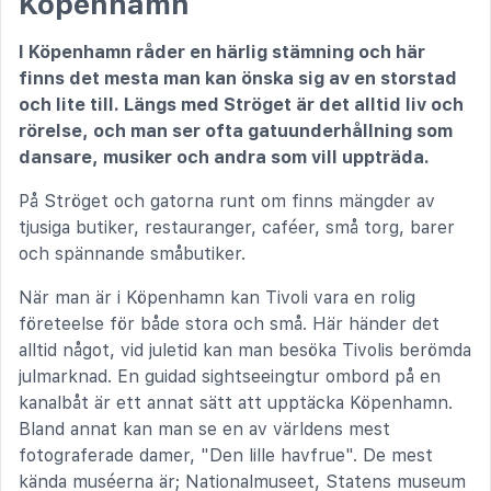
Köpenhamn
I Köpenhamn råder en härlig stämning och här
finns det mesta man kan önska sig av en storstad
och lite till. Längs med Ströget är det alltid liv och
rörelse, och man ser ofta gatuunderhållning som
dansare, musiker och andra som vill uppträda.
På Ströget och gatorna runt om finns mängder av
tjusiga butiker, restauranger, caféer, små torg, barer
och spännande småbutiker.
När man är i Köpenhamn kan Tivoli vara en rolig
företeelse för både stora och små. Här händer det
alltid något, vid juletid kan man besöka Tivolis berömda
julmarknad. En guidad sightseeingtur ombord på en
kanalbåt är ett annat sätt att upptäcka Köpenhamn.
Bland annat kan man se en av världens mest
fotograferade damer, "Den lille havfrue". De mest
kända muséerna är; Nationalmuseet, Statens museum