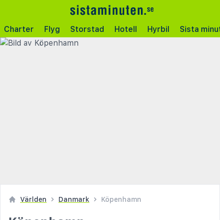
Charter
Flyg
Storstad
Hotell
Hyrbil
Sista minu
Världen
Danmark
Köpenhamn