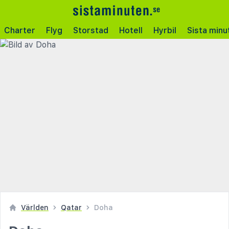
Charter
Flyg
Storstad
Hotell
Hyrbil
Sista minu
Världen
Qatar
Doha