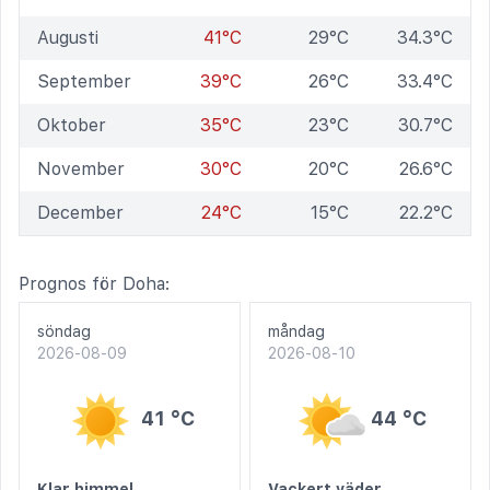
Augusti
41°C
29°C
34.3°C
September
39°C
26°C
33.4°C
Oktober
35°C
23°C
30.7°C
November
30°C
20°C
26.6°C
December
24°C
15°C
22.2°C
Prognos för Doha:
söndag
måndag
2026-08-09
2026-08-10
41 °C
44 °C
Klar himmel
Vackert väder