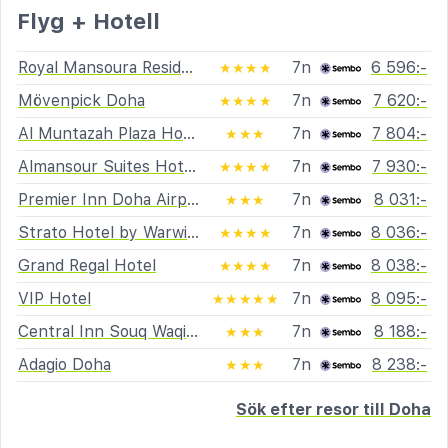
Flyg + Hotell
Royal Mansoura Residence Hotel
7n
6 596:-
★★★★
Mövenpick Doha
7n
7 620:-
★★★★
Al Muntazah Plaza Hotell
7n
7 804:-
★★★
Almansour Suites Hotel Doha
7n
7 930:-
★★★★
Premier Inn Doha Airport Hotel
7n
8 031:-
★★★
Strato Hotel by Warwick
7n
8 036:-
★★★★
Grand Regal Hotel
7n
8 038:-
★★★★
VIP Hotel
7n
8 095:-
★★★★★
Central Inn Souq Waqif, Doha
7n
8 188:-
★★★
Adagio Doha
7n
8 238:-
★★★
Sök efter resor till Doha