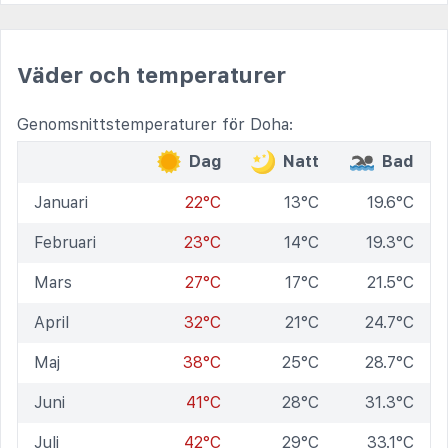
Väder och temperaturer
Genomsnittstemperaturer för Doha:
Dag
Natt
Bad
Januari
22°C
13°C
19.6°C
Februari
23°C
14°C
19.3°C
Mars
27°C
17°C
21.5°C
April
32°C
21°C
24.7°C
Maj
38°C
25°C
28.7°C
Juni
41°C
28°C
31.3°C
Juli
42°C
29°C
33.1°C