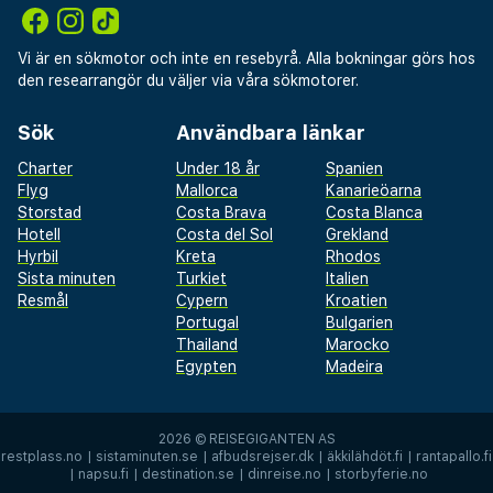
Vi är en sökmotor och inte en resebyrå. Alla bokningar görs hos
den researrangör du väljer via våra sökmotorer.
Sök
Användbara länkar
Charter
Under 18 år
Spanien
Flyg
Mallorca
Kanarieöarna
Storstad
Costa Brava
Costa Blanca
Hotell
Costa del Sol
Grekland
Hyrbil
Kreta
Rhodos
Sista minuten
Turkiet
Italien
Resmål
Cypern
Kroatien
Portugal
Bulgarien
Thailand
Marocko
Egypten
Madeira
2026 ©
REISEGIGANTEN AS
restplass.no
|
sistaminuten.se
|
afbudsrejser.dk
|
äkkilähdöt.fi
|
rantapallo.fi
|
napsu.fi
|
destination.se
|
dinreise.no
|
storbyferie.no