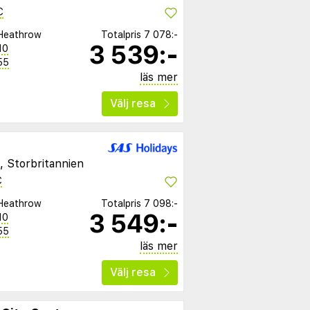
C
Heathrow
Totalpris
7 078:-
3 539:-
10
55
läs mer
Välj resa
, Storbritannien
C
Heathrow
Totalpris
7 098:-
3 549:-
10
55
läs mer
Välj resa