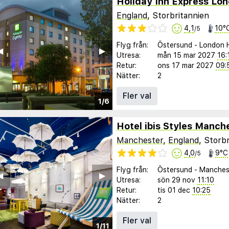
England
, Storbritannien
4,1
10°
/5
Flyg från:
Östersund
-
London 
︎
▶︎
Utresa:
mån 15 mar 2027
16:
Retur:
ons 17 mar 2027
09:
Nätter:
2
Fler val
1/6
Manchester
,
England
, Storb
4,0
9°C
/5
Flyg från:
Östersund
-
Manches
︎
▶︎
Utresa:
sön 29 nov
11:10
Retur:
tis 01 dec
10:25
Nätter:
2
Fler val
1/11