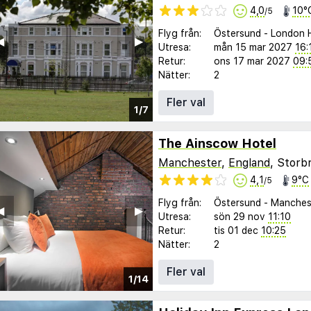
4,0
10°
/5
Flyg från:
Östersund
-
London 
︎
▶︎
Utresa:
mån 15 mar 2027
16:
Retur:
ons 17 mar 2027
09:
Nätter:
2
Fler val
1/7
The Ainscow Hotel
Manchester
,
England
, Storb
4,1
9°C
/5
Flyg från:
Östersund
-
Manches
︎
▶︎
Utresa:
sön 29 nov
11:10
Retur:
tis 01 dec
10:25
Nätter:
2
Fler val
1/14