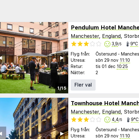
Pendulum Hotel Manche
Manchester
,
England
, Storb
3,9
9°C
/5
Flyg från:
Östersund
-
Manches
︎
▶︎
Utresa:
sön 29 nov
11:10
Retur:
tis 01 dec
10:25
Nätter:
2
Fler val
1/15
Townhouse Hotel Manch
Manchester
,
England
, Storb
4,4
9°C
/5
Flyg från:
Östersund
-
Manches
︎
▶︎
Utresa:
sön 29 nov
11:10