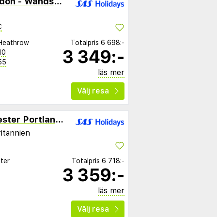
Holiday Inn Express London - Wandsworth
C
Heathrow
Totalpris
6 698:-
3 349:-
10
55
läs mer
Välj resa
Hotel ibis Styles Manchester Portland Hotel
ritannien
ter
Totalpris
6 718:-
3 359:-
läs mer
Välj resa