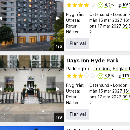
4,2
10°
/5
Flyg från:
Östersund
-
London 
︎
▶︎
Utresa:
mån 15 mar 2027
16:
Retur:
ons 17 mar 2027
09:
Nätter:
2
Fler val
1/5
Days Inn Hyde Park
Paddington,
London
,
England
3,8
11°
/5
Flyg från:
Östersund
-
London 
︎
▶︎
Utresa:
mån 15 mar 2027
16:
Retur:
ons 17 mar 2027
09:
Nätter:
2
Fler val
1/9