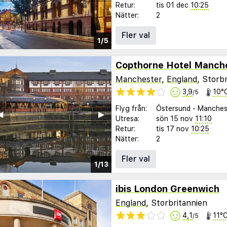
Retur:
tis 01 dec
10:25
Nätter:
2
Fler val
1/5
Copthorne Hotel Manch
Manchester
,
England
, Storb
3,9
10°
/5
Flyg från:
Östersund
-
Manches
︎
▶︎
Utresa:
sön 15 nov
11:10
Retur:
tis 17 nov
10:25
Nätter:
2
Fler val
1/13
ibis London Greenwich
England
, Storbritannien
4,1
11°
/5