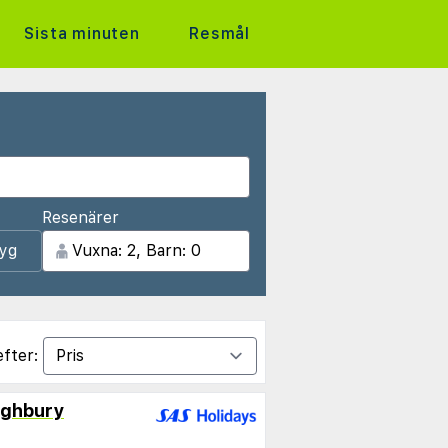
Sista minuten
Resmål
Resenärer
lyg
efter:
ighbury