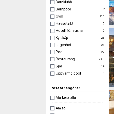
Barnklubb
0
Barnpool
7
Gym
158
Havsutsikt
0
Hotell för vuxna
0
Kylskåp
25
Lägenhet
25
Pool
22
◀
Restaurang
240
Spa
34
Uppvärmd pool
1
Researrangörer
Markera alla
Amisol
0