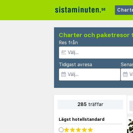
Chart
Charter och paketresor t
Res från
Tidigast avresa
Sena
285
träffar
Lägst hotellstandard