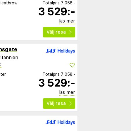
Heathrow
Totalpris
7 058:-
3 529:-
läs mer
Välj resa
nsgate
ritannien
C
ter
Totalpris
7 058:-
3 529:-
läs mer
Välj resa