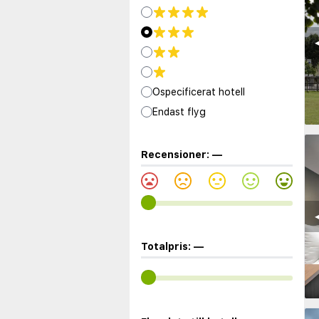
◀
Ospecificerat hotell
Endast flyg
Recensioner:
—
◀
Totalpris:
—