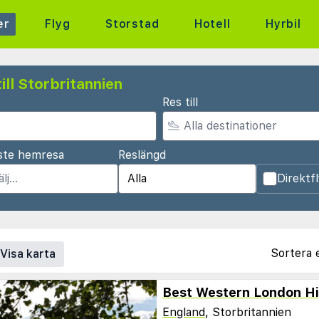
er
Flyg
Storstad
Hotell
Hyrbil
ill Storbritannien
Res till
ste hemresa
Reslängd
Direktf
Sortera 
Visa karta
Best Western London H
England
, Storbritannien