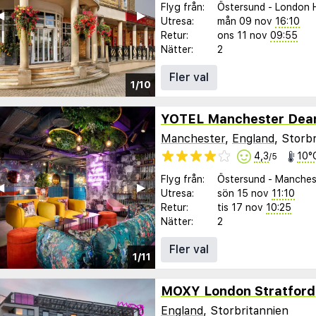
Flyg från:
Östersund
-
London 
︎
▶︎
Utresa:
mån 09 nov
16:10
Retur:
ons 11 nov
09:55
Nätter:
2
Fler val
1/10
YOTEL Manchester Dea
Manchester
,
England
, Storb
4,3
10°
/5
Flyg från:
Östersund
-
Manches
︎
▶︎
Utresa:
sön 15 nov
11:10
Retur:
tis 17 nov
10:25
Nätter:
2
Fler val
1/11
MOXY London Stratford
England
, Storbritannien