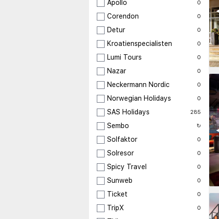
Apollo
0
◀
Corendon
0
Detur
0
Kroatienspecialisten
0
Lumi Tours
0
Nazar
0
Neckermann Nordic
0
Norwegian Holidays
0
SAS Holidays
285
Sembo
↻
◀
Solfaktor
0
Solresor
0
Spicy Travel
0
Sunweb
0
Ticket
0
TripX
0