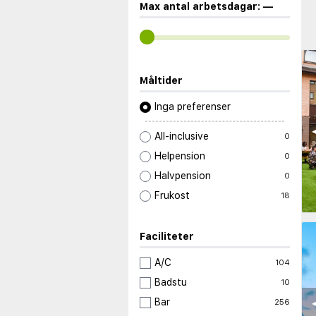
Max antal arbetsdagar:
—
Måltider
Inga preferenser
◀
All-inclusive
0
Helpension
0
Halvpension
0
Frukost
18
Faciliteter
A/C
104
Badstu
10
◀
Bar
256