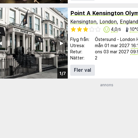
Point A Kensington Oly
Kensington
,
London
,
Englan
4,0
10°
/5
Flyg från:
Östersund
-
London 
︎
▶︎
Utresa:
mån 01 mar 2027
16:
Retur:
ons 03 mar 2027
09:
Nätter:
2
Fler val
1/7
annons