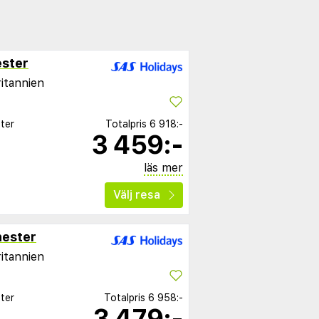
ster
ritannien
ter
Totalpris
6 918:-
3 459:-
läs mer
Välj resa
ester
ritannien
ter
Totalpris
6 958:-
3 479:-