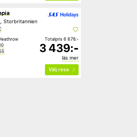
mpia
d
, Storbritannien
C
Heathrow
Totalpris
6 878:-
3 439:-
10
55
läs mer
Välj resa