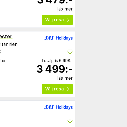
läs mer
Välj resa
ester
ritannien
C
ter
Totalpris
6 998:-
3 499:-
läs mer
Välj resa
C