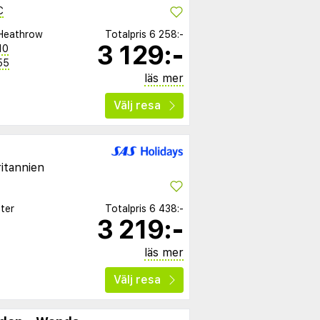
C
Heathrow
Totalpris
6 258:-
3 129:-
10
55
läs mer
Välj resa
ritannien
ter
Totalpris
6 438:-
3 219:-
läs mer
Välj resa