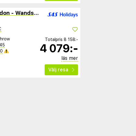
Holiday Inn Express London - Wandsworth
C
throw
Totalpris
8 158:-
4 079:-
:45
40
läs mer
Välj resa