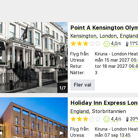
Point A Kensington Oly
Kensington
,
London
,
Englan
4,0
11°
/5
Flyg från:
Kiruna
-
London Hea
︎
▶︎
Utresa:
mån 15 mar 2027
05
Retur:
tor 18 mar 2027
06:
Nätter:
3
Fler val
1/7
Holiday Inn Express Lo
England
, Storbritannien
4,4
20°
/5
Flyg från:
Kiruna
-
London Hea
︎
▶︎
Utresa:
mån 07 sep
13:45