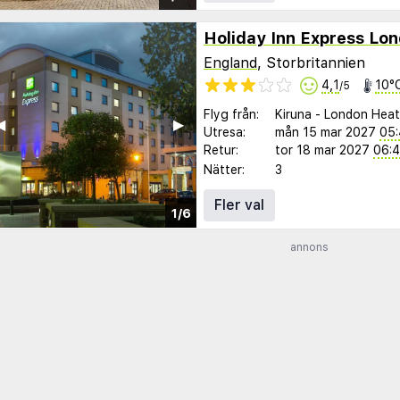
England
, Storbritannien
4,1
10°
/5
Flyg från:
Kiruna
-
London Hea
︎
▶︎
Utresa:
mån 15 mar 2027
05
Retur:
tor 18 mar 2027
06:
Nätter:
3
Fler val
1/6
annons