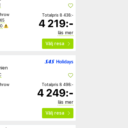
C
throw
Totalpris
8 438:-
4 219:-
:45
40
läs mer
Välj resa
nien
C
throw
Totalpris
8 498:-
4 249:-
läs mer
Välj resa