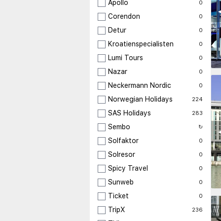
Apollo
0
◀
Corendon
0
Detur
0
Kroatienspecialisten
0
Lumi Tours
0
Nazar
0
Neckermann Nordic
0
Norwegian Holidays
224
SAS Holidays
283
Sembo
↻
◀
Solfaktor
0
Solresor
0
Spicy Travel
0
Sunweb
0
Ticket
0
TripX
236