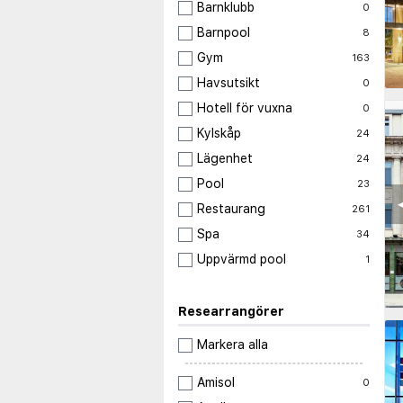
Barnklubb
0
Barnpool
8
Gym
163
Havsutsikt
0
Hotell för vuxna
0
Kylskåp
24
Lägenhet
24
Pool
23
◀
Restaurang
261
Spa
34
Uppvärmd pool
1
Researrangörer
Markera alla
Amisol
0