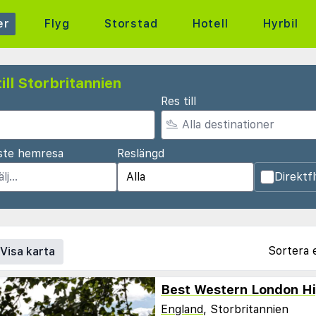
er
Flyg
Storstad
Hotell
Hyrbil
ill Storbritannien
Res till
ste hemresa
Reslängd
Direktf
Sortera 
Visa karta
Best Western London H
England
, Storbritannien