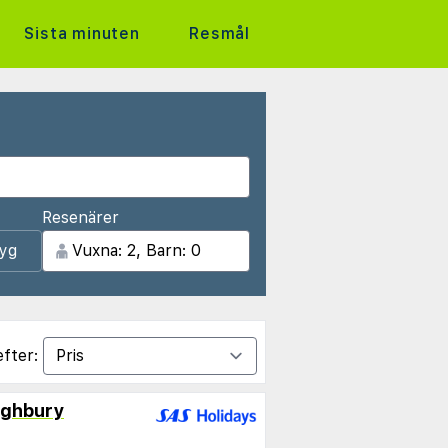
Sista minuten
Resmål
Resenärer
lyg
efter:
ighbury