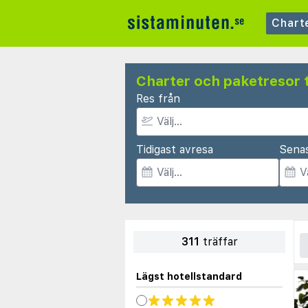
Chart
Charter och paketresor t
Res från
Tidigast avresa
Sena
311
träffar
Lägst hotellstandard