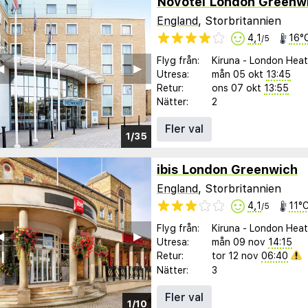
Novotel London Greenw
England
, Storbritannien
4,1
16°
/5
Flyg från:
Kiruna
-
London Hea
︎
▶︎
Utresa:
mån 05 okt
13:45
Retur:
ons 07 okt
13:55
Nätter:
2
Fler val
1/35
ibis London Greenwich
England
, Storbritannien
4,1
11°
/5
Flyg från:
Kiruna
-
London Hea
︎
▶︎
Utresa:
mån 09 nov
14:15
Retur:
tor 12 nov
06:40
Nätter:
3
Fler val
1/10