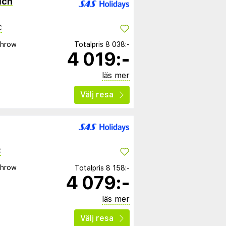
ich
C
throw
Totalpris
8 038:-
4 019:-
läs mer
Välj resa
C
throw
Totalpris
8 158:-
4 079:-
läs mer
Välj resa