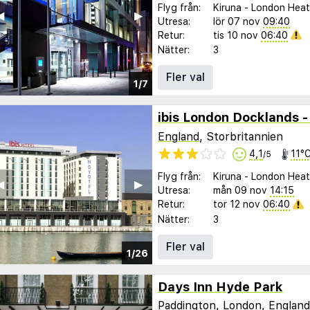
Flyg från:
Kiruna
-
London Hea
︎
▶︎
Utresa:
lör 07 nov
09:40
Retur:
tis 10 nov
06:40
Nätter:
3
Fler val
1/7
ibis London Docklands 
England
, Storbritannien
4,1
11°
/5
Flyg från:
Kiruna
-
London Hea
︎
▶︎
Utresa:
mån 09 nov
14:15
Retur:
tor 12 nov
06:40
Nätter:
3
Fler val
1/26
Days Inn Hyde Park
Paddington,
London
,
England