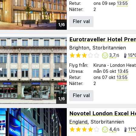
Retur:
ons 09 sep
13:55
Nätter:
2
Fler val
1/6
Brighton, Storbritannien
3,7
15°
/5
Flyg från:
Kiruna
-
London Hea
︎
▶︎
Utresa:
mån 05 okt
13:45
Retur:
ons 07 okt
13:55
Nätter:
2
Fler val
1/6
Novotel London Excel H
England
, Storbritannien
4,4
11°
/5