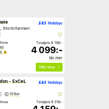
mpia
d
, Storbritannien
C
throw
Totalpris
8 198:-
4 099:-
:45
40
läs mer
Välj resa
ndon - ExCeL
C
101km
throw
Totalpris
8 318:-