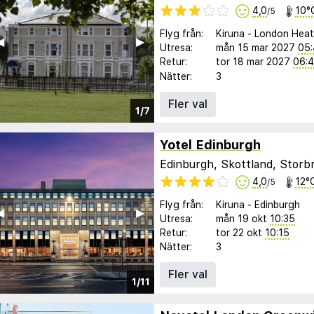
4,0
10°
/5
Flyg från:
Kiruna
-
London Hea
︎
▶︎
Utresa:
mån 15 mar 2027
05
Retur:
tor 18 mar 2027
06:
Nätter:
3
Fler val
1/7
Yotel Edinburgh
Edinburgh, Skottland, Storbr
4,0
12°
/5
Flyg från:
Kiruna
-
Edinburgh
︎
▶︎
Utresa:
mån 19 okt
10:35
Retur:
tor 22 okt
10:15
Nätter:
3
Fler val
1/11