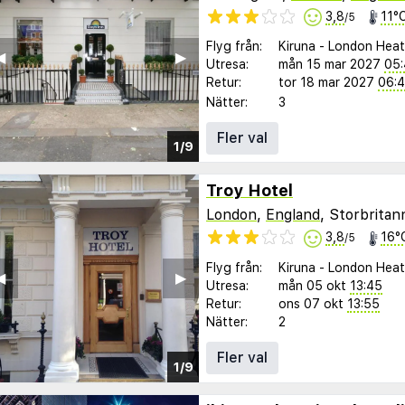
3,8
11°
/5
Flyg från:
Kiruna
-
London Hea
︎
▶︎
Utresa:
mån 15 mar 2027
05
Retur:
tor 18 mar 2027
06:
Nätter:
3
Fler val
1/9
Troy Hotel
London
,
England
, Storbritan
3,8
16°
/5
Flyg från:
Kiruna
-
London Hea
︎
▶︎
Utresa:
mån 05 okt
13:45
Retur:
ons 07 okt
13:55
Nätter:
2
Fler val
1/9