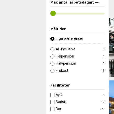
Max antal arbetsdagar:
—
Måltider
Inga preferenser
◀
All-inclusive
0
Helpension
0
Halvpension
0
Frukost
18
Faciliteter
A/C
114
Badstu
10
Bar
◀
275