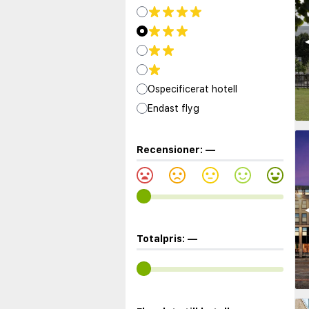
◀
Ospecificerat hotell
Endast flyg
Recensioner:
—
◀
Totalpris:
—