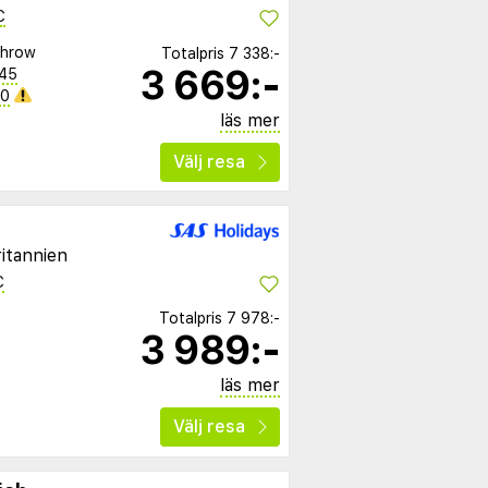
C
throw
Totalpris
7 338:-
3 669:-
:45
40
läs mer
Välj resa
itannien
C
Totalpris
7 978:-
3 989:-
läs mer
Välj resa