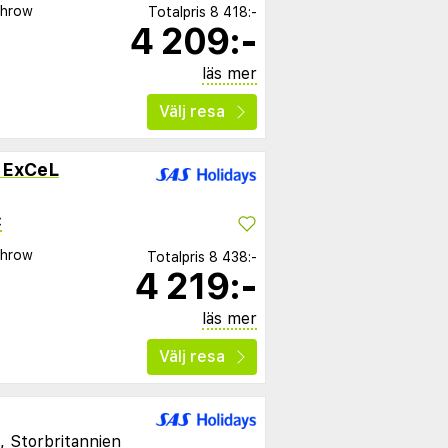
throw
Totalpris
8 418:-
4 209:-
läs mer
Välj resa
- ExCeL
C
throw
Totalpris
8 438:-
4 219:-
läs mer
Välj resa
, Storbritannien