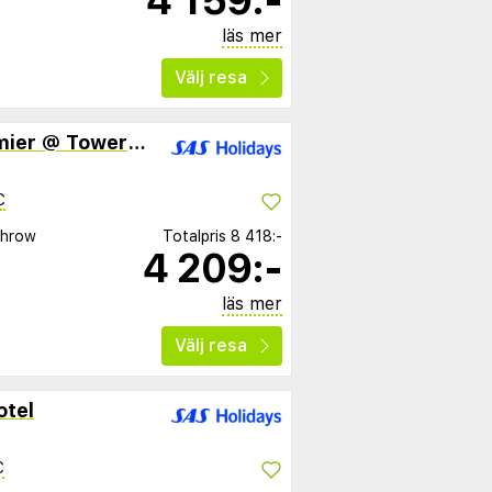
4 159:-
läs mer
Välj resa
Eurotraveller Hotel Premier @ Tower Bridge
C
throw
Totalpris
8 418:-
4 209:-
läs mer
Välj resa
otel
C