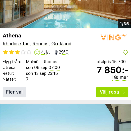
1/35
Athena
Rhodos stad
,
Rhodos
,
Grekland
4,1
29°C
/5
Flyg från:
Malmö
-
Rhodos
Totalpris
15 700:-
7 850:-
Utresa:
sön 06 sep
07:00
Retur:
sön 13 sep
23:15
läs mer
Nätter:
7
Fler val
Välj resa