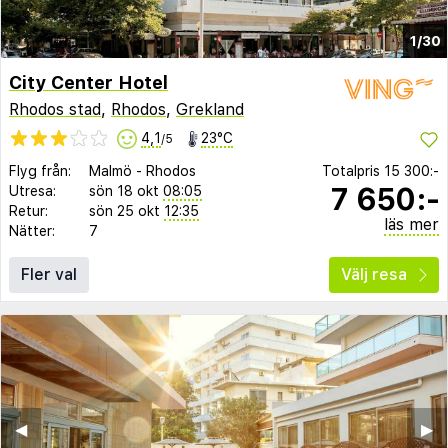
1/30
City Center Hotel
Rhodos stad
,
Rhodos
,
Grekland
4,1
23°C
/5
Flyg från:
Malmö
-
Rhodos
Totalpris
15 300:-
7 650:-
Utresa:
sön 18 okt
08:05
Retur:
sön 25 okt
12:35
läs mer
Nätter:
7
Fler val
Välj resa
◀︎
▶︎