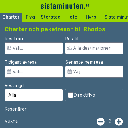
Charter
Flyg
Storstad
Hotell
Hyrbil
Sista minu
Charter och paketresor till Rhodos
Res från
Res till
Tidigast avresa
Senaste hemresa
Reslängd
Direktflyg
Resenärer
Vuxna
2