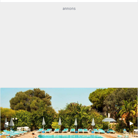
annons
◀︎
▶︎