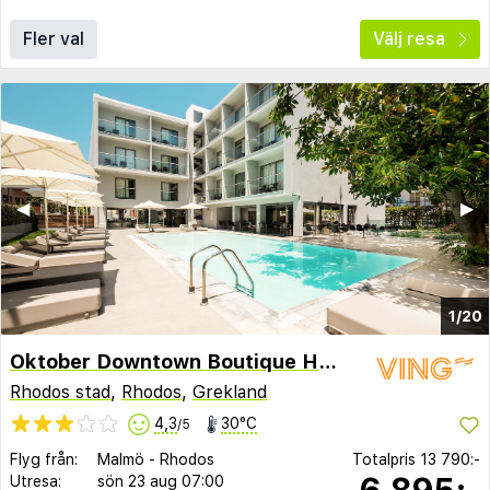
Fler val
Välj resa
◀︎
▶︎
1/20
Oktober Downtown Boutique Hotel
Rhodos stad
,
Rhodos
,
Grekland
4,3
30°C
/5
Flyg från:
Malmö
-
Rhodos
Totalpris
13 790:-
6 895:-
Utresa:
sön 23 aug
07:00