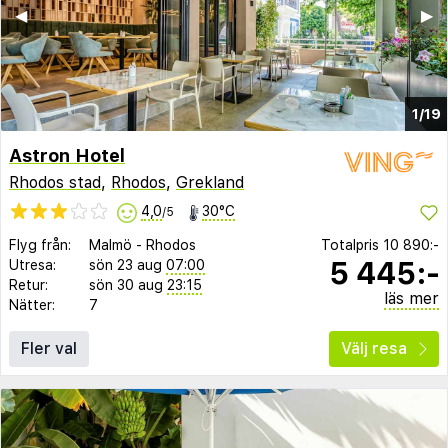
◀︎
▶︎
1/19
Astron Hotel
Rhodos stad
,
Rhodos
,
Grekland
4,0
30°C
/5
Flyg från:
Malmö
-
Rhodos
Totalpris
10 890:-
5 445:-
Utresa:
sön 23 aug
07:00
Retur:
sön 30 aug
23:15
läs mer
Nätter:
7
Fler val
Välj resa