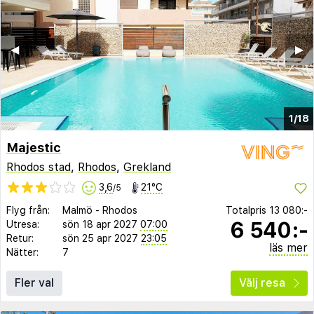
◀︎
▶︎
1/18
Majestic
Rhodos stad
,
Rhodos
,
Grekland
3,6
21°C
/5
Flyg från:
Malmö
-
Rhodos
Totalpris
13 080:-
6 540:-
Utresa:
sön 18 apr 2027
07:00
Retur:
sön 25 apr 2027
23:05
läs mer
Nätter:
7
Fler val
Välj resa