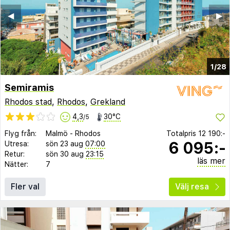
◀︎
▶︎
1/28
Semiramis
Rhodos stad
,
Rhodos
,
Grekland
4,3
30°C
/5
Flyg från:
Malmö
-
Rhodos
Totalpris
12 190:-
6 095:-
Utresa:
sön 23 aug
07:00
Retur:
sön 30 aug
23:15
läs mer
Nätter:
7
Fler val
Välj resa