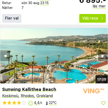
Retur:
sön 30 aug
23:15
läs mer
Nätter:
7
Fler val
Välj resa
◀︎
▶︎
1/120
Sunwing Kallithea Beach
Koskinoù
,
Rhodos
,
Grekland
4,4
22°C
/5