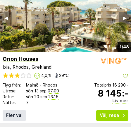
◀︎
▶︎
1/48
Orion Houses
Ixia
,
Rhodos
,
Grekland
4,0
29°C
/5
Flyg från:
Malmö
-
Rhodos
Totalpris
16 290:-
8 145:-
Utresa:
sön 13 sep
07:00
Retur:
sön 20 sep
23:15
läs mer
Nätter:
7
Fler val
Välj resa