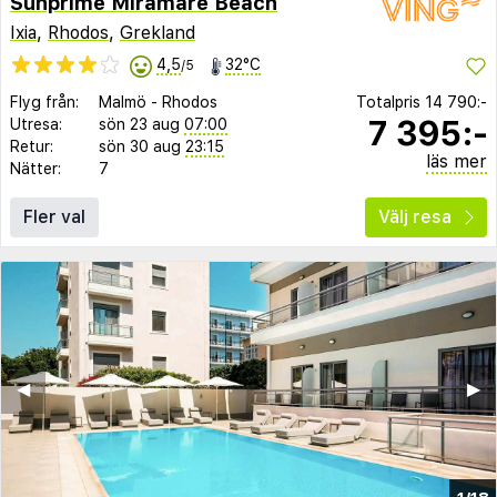
Sunprime Miramare Beach
Ixia
,
Rhodos
,
Grekland
4,5
32°C
/5
Flyg från:
Malmö
-
Rhodos
Totalpris
14 790:-
7 395:-
Utresa:
sön 23 aug
07:00
Retur:
sön 30 aug
23:15
läs mer
Nätter:
7
Fler val
Välj resa
◀︎
▶︎