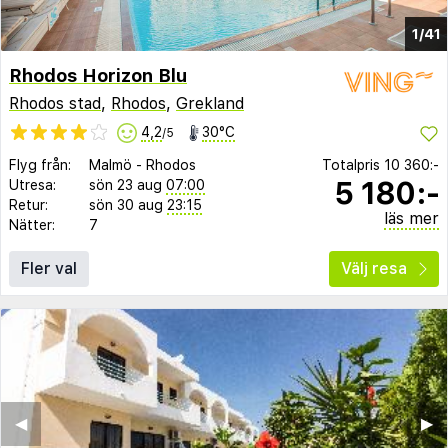
1/41
Rhodos Horizon Blu
Rhodos stad
,
Rhodos
,
Grekland
4,2
30°C
/5
Flyg från:
Malmö
-
Rhodos
Totalpris
10 360:-
5 180:-
Utresa:
sön 23 aug
07:00
Retur:
sön 30 aug
23:15
läs mer
Nätter:
7
Fler val
Välj resa
◀︎
▶︎