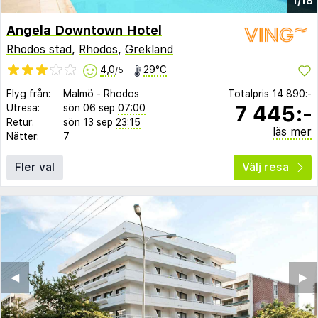
1/18
Angela Downtown Hotel
Rhodos stad
,
Rhodos
,
Grekland
4,0
29°C
/5
Flyg från:
Malmö
-
Rhodos
Totalpris
14 890:-
7 445:-
Utresa:
sön 06 sep
07:00
Retur:
sön 13 sep
23:15
läs mer
Nätter:
7
Fler val
Välj resa
◀︎
▶︎