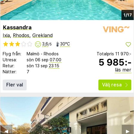
1/17
Kassandra
Ixia
,
Rhodos
,
Grekland
3,6
30°C
/5
Flyg från:
Malmö
-
Rhodos
Totalpris
11 970:-
5 985:-
Utresa:
sön 06 sep
07:00
Retur:
sön 13 sep
23:15
läs mer
Nätter:
7
Fler val
Välj resa
◀︎
▶︎