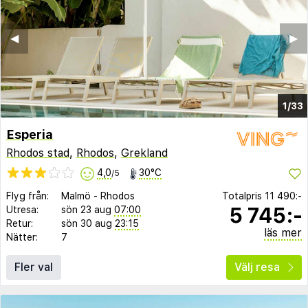
◀︎
▶︎
1/33
Esperia
Rhodos stad
,
Rhodos
,
Grekland
4,0
30°C
/5
Flyg från:
Malmö
-
Rhodos
Totalpris
11 490:-
5 745:-
Utresa:
sön 23 aug
07:00
Retur:
sön 30 aug
23:15
läs mer
Nätter:
7
Fler val
Välj resa