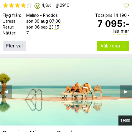
4,8
29°C
/5
Flyg från:
Malmö
-
Rhodos
Totalpris
14 190:-
7 095:-
Utresa:
sön 30 aug
07:00
Retur:
sön 06 sep
23:15
läs mer
Nätter:
7
Fler val
Välj resa
◀︎
▶︎
1/68