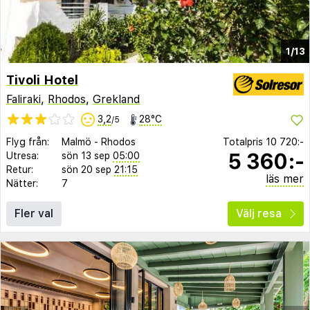
1/13
Tivoli Hotel
Faliraki
,
Rhodos
,
Grekland
3,2
28°C
/5
Flyg från:
Malmö
-
Rhodos
Totalpris
10 720:-
5 360:-
Utresa:
sön 13 sep
05:00
Retur:
sön 20 sep
21:15
läs mer
Nätter:
7
Fler val
Välj resa