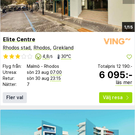
1/15
Elite Centre
Rhodos stad
,
Rhodos
,
Grekland
4,8
30°C
/5
Flyg från:
Malmö
-
Rhodos
Totalpris
12 190:-
6 095:-
Utresa:
sön 23 aug
07:00
Retur:
sön 30 aug
23:15
läs mer
Nätter:
7
Fler val
Välj resa