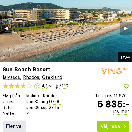
◀︎
▶︎
1/94
Sun Beach Resort
Ialyssos
,
Rhodos
,
Grekland
4,1
31°C
/5
Flyg från:
Malmö
-
Rhodos
Totalpris
11 670:-
5 835:-
Utresa:
sön 30 aug
07:00
Retur:
sön 06 sep
23:15
läs mer
Nätter:
7
Fler val
Välj resa