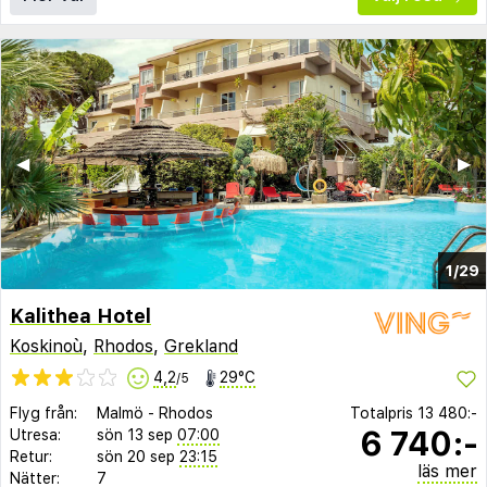
◀︎
▶︎
1/29
Kalithea Hotel
Koskinoù
,
Rhodos
,
Grekland
4,2
29°C
/5
Flyg från:
Malmö
-
Rhodos
Totalpris
13 480:-
6 740:-
Utresa:
sön 13 sep
07:00
Retur:
sön 20 sep
23:15
läs mer
Nätter:
7