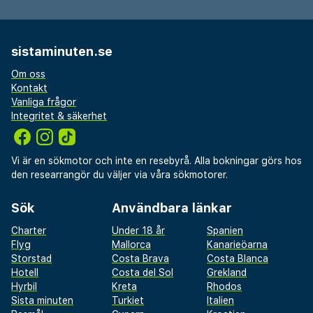
sistaminuten.se
Om oss
Kontakt
Vanliga frågor
Integritet & säkerhet
Vi är en sökmotor och inte en resebyrå. Alla bokningar görs hos
den researrangör du väljer via våra sökmotorer.
Sök
Användbara länkar
Charter
Under 18 år
Spanien
Flyg
Mallorca
Kanarieöarna
Storstad
Costa Brava
Costa Blanca
Hotell
Costa del Sol
Grekland
Hyrbil
Kreta
Rhodos
Sista minuten
Turkiet
Italien