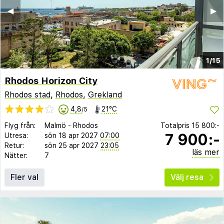
◀︎
▶︎
1/15
Rhodos Horizon City
Rhodos stad
,
Rhodos
,
Grekland
4,8
21°C
/5
Flyg från:
Malmö
-
Rhodos
Totalpris
15 800:-
7 900:-
Utresa:
sön 18 apr 2027
07:00
Retur:
sön 25 apr 2027
23:05
läs mer
Nätter:
7
Fler val
Välj resa