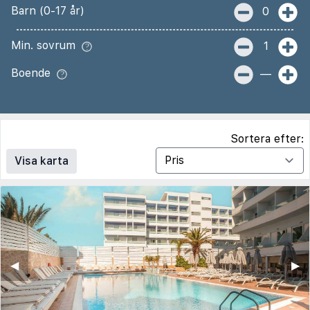
Barn (0-17 år)
0
Min. sovrum
1
Boende
—
Sortera efter:
Visa karta
◀︎
▶︎