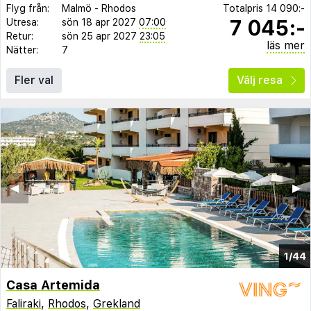
Flyg från:
Malmö
-
Rhodos
Totalpris
14 090:-
7 045:-
Utresa:
sön 18 apr 2027
07:00
Retur:
sön 25 apr 2027
23:05
läs mer
Nätter:
7
Fler val
Välj resa
◀︎
▶︎
1/44
Casa Artemida
Faliraki
,
Rhodos
,
Grekland