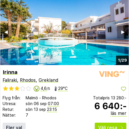
◀︎
▶︎
1/29
Irinna
Faliraki
,
Rhodos
,
Grekland
4,6
29°C
/5
Flyg från:
Malmö
-
Rhodos
Totalpris
13 280:-
6 640:-
Utresa:
sön 06 sep
07:00
Retur:
sön 13 sep
23:15
läs mer
Nätter:
7
Fler val
Välj resa