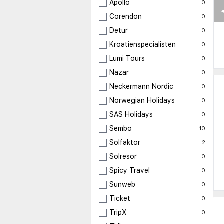
Apollo
0
◀
Corendon
0
Detur
0
Kroatienspecialisten
0
Lumi Tours
0
Nazar
0
Neckermann Nordic
0
Norwegian Holidays
0
SAS Holidays
0
Sembo
10
Solfaktor
2
Solresor
0
Spicy Travel
0
Sunweb
0
Ticket
0
TripX
0