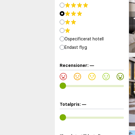
◀
Ospecificerat hotell
Endast flyg
Recensioner:
—
◀
Totalpris:
—