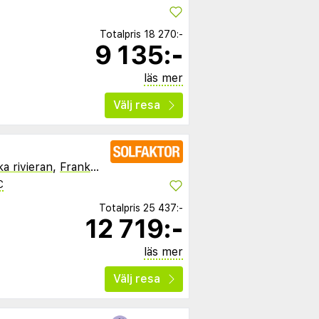
Totalpris
18 270:-
9 135:-
läs mer
Välj resa
a rivieran
,
Frankrike
C
Totalpris
25 437:-
12 719:-
läs mer
Välj resa