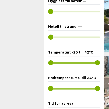
Flygplats till hotell:
—
◀
Hotell til strand:
—
Temperatur:
-20
till
42
°C
Badtemperatur:
0
till
34
°C
◀
Tid för avresa