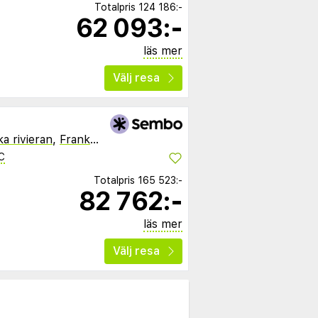
Totalpris
124 186:-
62 093:-
läs mer
Välj resa
a rivieran
,
Frankrike
C
Totalpris
165 523:-
82 762:-
läs mer
Välj resa