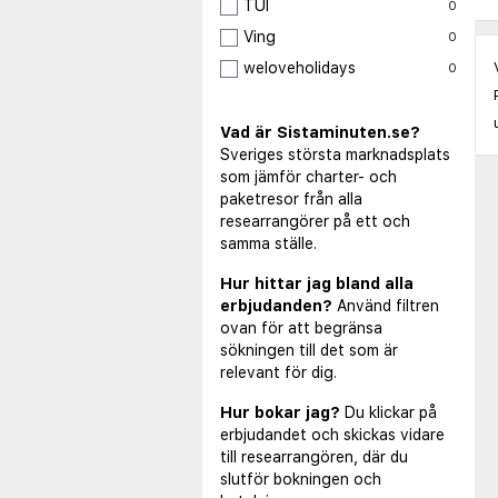
TUI
0
Ving
0
weloveholidays
0
Vad är Sistaminuten.se?
Sveriges största marknadsplats
som jämför charter- och
paketresor från alla
researrangörer på ett och
samma ställe.
Hur hittar jag bland alla
erbjudanden?
Använd filtren
ovan för att begränsa
sökningen till det som är
relevant för dig.
Hur bokar jag?
Du klickar på
erbjudandet och skickas vidare
till researrangören, där du
slutför bokningen och