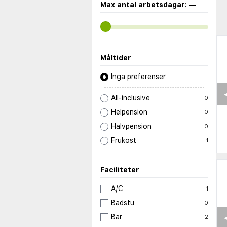
Max antal arbetsdagar:
—
Måltider
Inga preferenser
◀
All-inclusive
0
Helpension
0
Halvpension
0
Frukost
1
Faciliteter
A/C
1
Badstu
0
◀
Bar
2