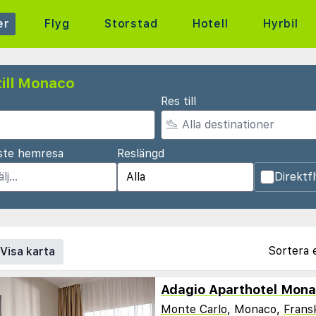
er
Flyg
Storstad
Hotell
Hyrbil
till Monaco
Res till
ste hemresa
Reslängd
Direktf
Sortera 
Visa karta
Monte Carlo
, Monaco,
Fransk