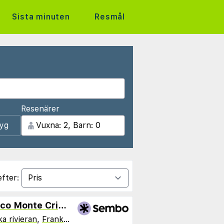
Sista minuten
Resmål
Resenärer
lyg
efter:
Adagio Aparthotel Monaco Monte Cristo
a rivieran
,
Frankrike