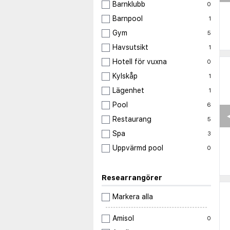
Barnklubb
0
Barnpool
1
Gym
5
Havsutsikt
1
Hotell för vuxna
0
Kylskåp
1
Lägenhet
1
Pool
6
◀
Restaurang
5
Spa
3
Uppvärmd pool
0
Researrangörer
Markera alla
Amisol
0