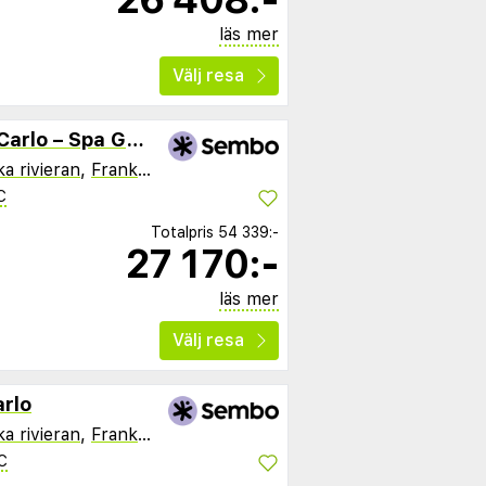
läs mer
Välj resa
Hôtel Métropole Monte Carlo – Spa Guerlain
a rivieran
,
Frankrike
C
Totalpris
54 339:-
27 170:-
läs mer
Välj resa
arlo
a rivieran
,
Frankrike
C