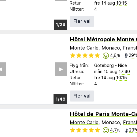
Retur:
fre 14 aug
10:15
Nätter:
4
Fler val
1/18
Monte Carlo
, Monaco,
Fransk
4,6
29°
/5
Flyg från:
Göteborg
-
Nice
︎
▶︎
Utresa:
mån 10 aug
17:40
Retur:
fre 14 aug
10:15
Nätter:
4
Fler val
1/40
Hôtel de Paris Monte-C
Monte Carlo
, Monaco,
Fransk
4,7
29°
/5