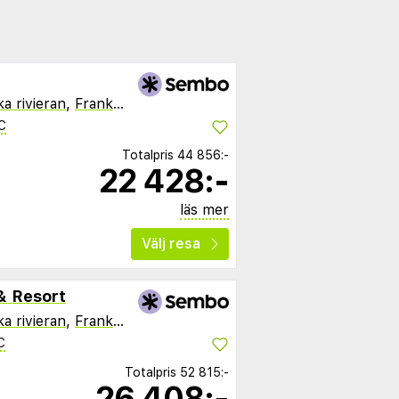
a rivieran
,
Frankrike
C
Totalpris
44 856:-
22 428:-
läs mer
Välj resa
& Resort
a rivieran
,
Frankrike
C
Totalpris
52 815:-
26 408:-