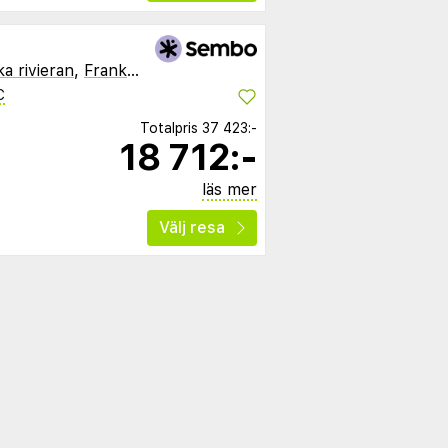
a rivieran
,
Frankrike
C
Totalpris
37 423:-
18 712:-
läs mer
Välj resa