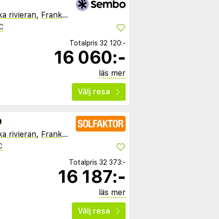
a rivieran
,
Frankrike
C
Totalpris
32 120:-
16 060:-
läs mer
Välj resa
a
a rivieran
,
Frankrike
C
Totalpris
32 373:-
16 187:-
läs mer
Välj resa