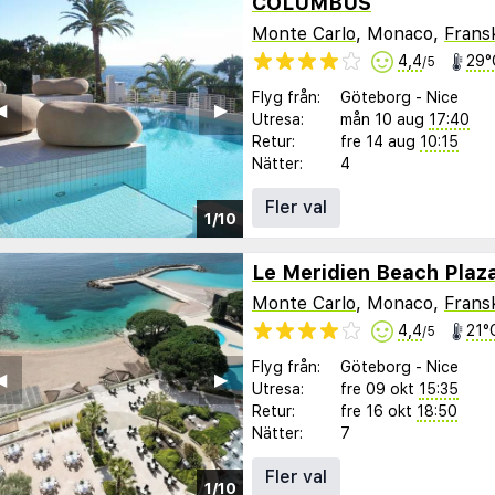
COLUMBUS
Monte Carlo
, Monaco,
Fransk
4,4
29°
/5
Flyg från:
Göteborg
-
Nice
︎
▶︎
Utresa:
mån 10 aug
17:40
Retur:
fre 14 aug
10:15
Nätter:
4
Fler val
1/10
Le Meridien Beach Plaz
Monte Carlo
, Monaco,
Fransk
4,4
21°
/5
Flyg från:
Göteborg
-
Nice
︎
▶︎
Utresa:
fre 09 okt
15:35
Retur:
fre 16 okt
18:50
Nätter:
7
Fler val
1/10