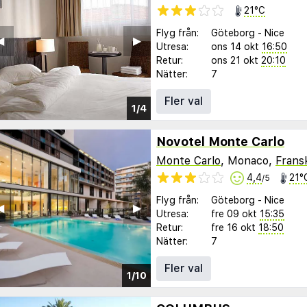
21°C
Flyg från:
Göteborg
-
Nice
︎
▶︎
Utresa:
ons 14 okt
16:50
Retur:
ons 21 okt
20:10
Nätter:
7
Fler val
1/4
Novotel Monte Carlo
Monte Carlo
, Monaco,
Fransk
4,4
21°
/5
Flyg från:
Göteborg
-
Nice
︎
▶︎
Utresa:
fre 09 okt
15:35
Retur:
fre 16 okt
18:50
Nätter:
7
Fler val
1/10