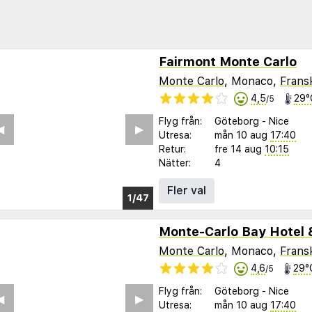
Fairmont Monte Carlo
Monte Carlo
, Monaco,
Fransk
4,5
29°
/5
Flyg från:
Göteborg
-
Nice
︎
▶︎
Utresa:
mån 10 aug
17:40
Retur:
fre 14 aug
10:15
Nätter:
4
Fler val
1/38
Monte-Carlo Bay Hotel 
Monte Carlo
, Monaco,
Fransk
4,6
29°
/5
Flyg från:
Göteborg
-
Nice
︎
▶︎
Utresa:
mån 10 aug
17:40