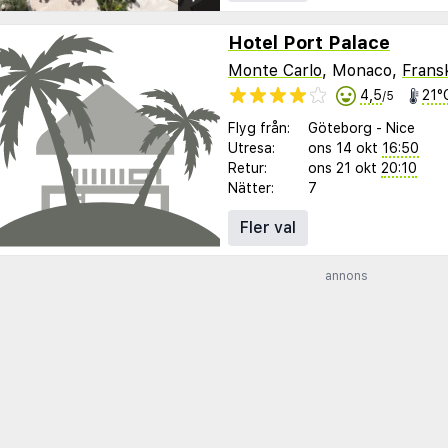
Hotel Port Palace
Monte Carlo
, Monaco,
Fransk
4,5
21°
/5
Flyg från:
Göteborg
-
Nice
Utresa:
ons 14 okt
16:50
Retur:
ons 21 okt
20:10
Nätter:
7
Fler val
annons