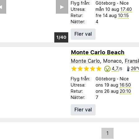
Flyg från:
Göteborg
-
Nice
︎
▶︎
Utresa:
mån 10 aug
17:40
Retur:
fre 14 aug
10:15
Nätter:
4
Fler val
1/32
Monte Carlo Beach
Monte Carlo
, Monaco,
Fransk
4,7
26°
/5
Flyg från:
Göteborg
-
Nice
Utresa:
ons 19 aug
16:50
Retur:
ons 26 aug
20:10
Nätter:
7
Fler val
1