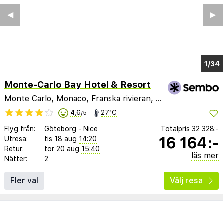
◀︎
▶︎
1/30
Monte-Carlo Bay Hotel & Resort
Monte Carlo
, Monaco,
Franska rivieran
,
Frankrike
4,6
27°C
/5
Flyg från:
Göteborg
-
Nice
Totalpris
32 328:-
16 164:-
Utresa:
tis 18 aug
14:20
Retur:
tor 20 aug
15:40
läs mer
Nätter:
2
Fler val
Välj resa