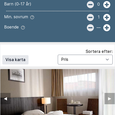
Barn (0-17 år)
0
Min. sovrum
1
Boende
—
Sortera efter:
Visa karta
◀︎
▶︎