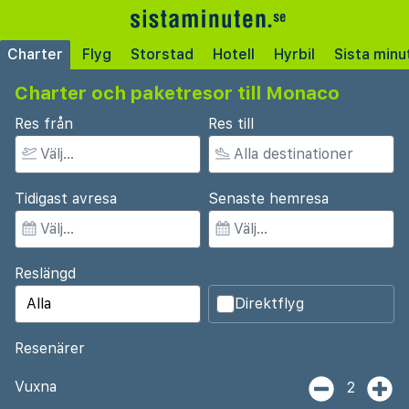
Charter
Flyg
Storstad
Hotell
Hyrbil
Sista minu
Charter och paketresor till Monaco
Res från
Res till
Tidigast avresa
Senaste hemresa
Reslängd
Direktflyg
Resenärer
Vuxna
2