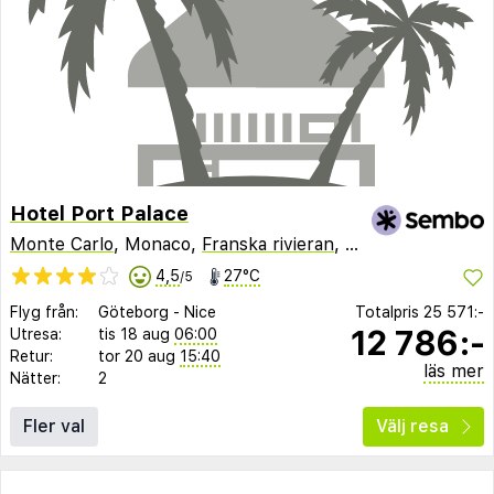
Hotel Port Palace
Monte Carlo
, Monaco,
Franska rivieran
,
Frankrike
4,5
27°C
/5
Flyg från:
Göteborg
-
Nice
Totalpris
25 571:-
12 786:-
Utresa:
tis 18 aug
06:00
Retur:
tor 20 aug
15:40
läs mer
Nätter:
2
Fler val
Välj resa