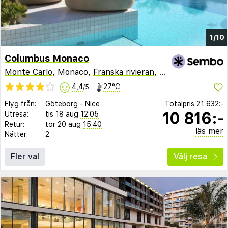
1/10
Columbus Monaco
Monte Carlo
, Monaco,
Franska rivieran
,
Frankrike
4,4
27°C
/5
Flyg från:
Göteborg
-
Nice
Totalpris
21 632:-
10 816:-
Utresa:
tis 18 aug
12:05
Retur:
tor 20 aug
15:40
läs mer
Nätter:
2
Fler val
Välj resa