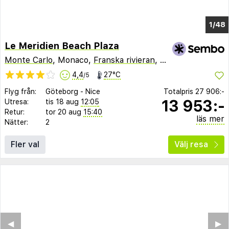
1/44
Le Meridien Beach Plaza
Monte Carlo
, Monaco,
Franska rivieran
,
Frankrike
4,4
27°C
/5
Flyg från:
Göteborg
-
Nice
Totalpris
27 906:-
13 953:-
Utresa:
tis 18 aug
12:05
Retur:
tor 20 aug
15:40
läs mer
Nätter:
2
Fler val
Välj resa
◀︎
▶︎