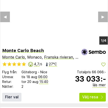
Monte Carlo Beach
Monte Carlo
, Monaco,
Franska rivieran
,
Frankrike
4,7
27°C
/5
Flyg från:
Göteborg
-
Nice
Totalpris
66 066:-
33 033:-
Utresa:
tis 18 aug
06:00
Retur:
tor 20 aug
15:40
läs mer
Nätter:
2
Fler val
Välj resa