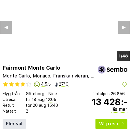
◀︎
▶︎
1/44
Fairmont Monte Carlo
Monte Carlo
, Monaco,
Franska rivieran
,
Frankrike
4,5
27°C
/5
Flyg från:
Göteborg
-
Nice
Totalpris
26 856:-
13 428:-
Utresa:
tis 18 aug
12:05
Retur:
tor 20 aug
15:40
läs mer
Nätter:
2
Fler val
Välj resa