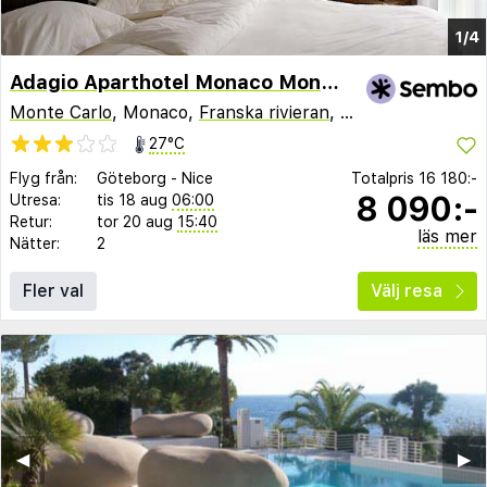
1/4
Adagio Aparthotel Monaco Monte Cristo
Monte Carlo
, Monaco,
Franska rivieran
,
Frankrike
27°C
Flyg från:
Göteborg
-
Nice
Totalpris
16 180:-
8 090:-
Utresa:
tis 18 aug
06:00
Retur:
tor 20 aug
15:40
läs mer
Nätter:
2
Fler val
Välj resa
◀︎
▶︎