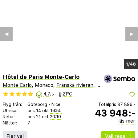
◀︎
▶︎
1/43
Hôtel de Paris Monte-Carlo
Monte Carlo
, Monaco,
Franska rivieran
,
Frankrike
4,7
21°C
/5
Flyg från:
Göteborg
-
Nice
Totalpris
87 896:-
43 948:-
Utresa:
ons 14 okt
16:50
Retur:
ons 21 okt
20:10
läs mer
Nätter:
7
Fler val
Välj resa