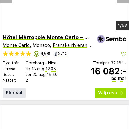
1/49
Hôtel Métropole Monte Carlo – Spa Guerlain
Monte Carlo
, Monaco,
Franska rivieran
,
Frankrike
4,6
27°C
/5
Flyg från:
Göteborg
-
Nice
Totalpris
32 164:-
16 082:-
Utresa:
tis 18 aug
12:05
Retur:
tor 20 aug
15:40
läs mer
Nätter:
2
Fler val
Välj resa