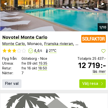
◀︎
▶︎
1/10
Novotel Monte Carlo
Monte Carlo
, Monaco,
Franska rivieran
,
Frankrike
4,4
21°C
/5
Flyg från:
Göteborg
-
Nice
Totalpris
25 437:-
12 719:-
Utresa:
fre 09 okt
15:35
Retur:
fre 16 okt
18:50
läs mer
Nätter:
7
Fler val
Välj resa