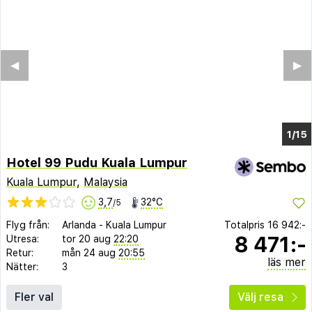
◀︎
▶︎
1/9
Hotel 99 Pudu Kuala Lumpur
Kuala Lumpur
,
Malaysia
3,7
32°C
/5
Flyg från:
Arlanda
-
Kuala Lumpur
Totalpris
16 942:-
8 471:-
Utresa:
tor 20 aug
22:20
Retur:
mån 24 aug
20:55
läs mer
Nätter:
3
Fler val
Välj resa