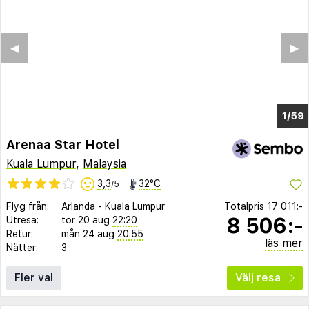
◀︎
▶︎
1/55
Arenaa Star Hotel
Kuala Lumpur
,
Malaysia
3,3
32°C
/5
Flyg från:
Arlanda
-
Kuala Lumpur
Totalpris
17 011:-
8 506:-
Utresa:
tor 20 aug
22:20
Retur:
mån 24 aug
20:55
läs mer
Nätter:
3
Fler val
Välj resa