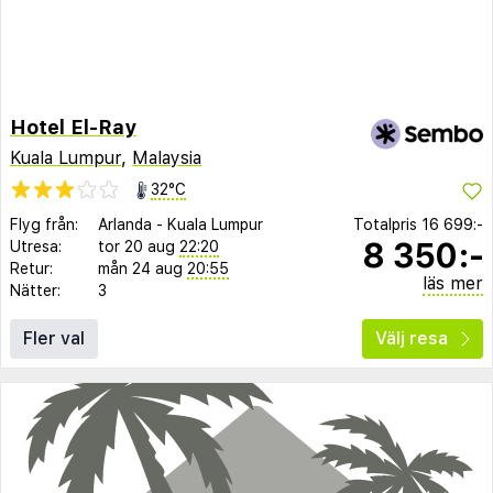
Hotel El-Ray
Kuala Lumpur
,
Malaysia
32°C
Flyg från:
Arlanda
-
Kuala Lumpur
Totalpris
16 699:-
8 350:-
Utresa:
tor 20 aug
22:20
Retur:
mån 24 aug
20:55
läs mer
Nätter:
3
Fler val
Välj resa