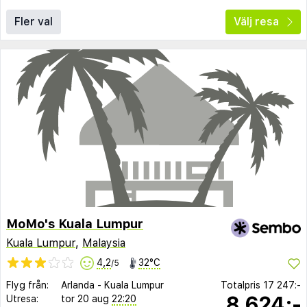
Fler val
Välj resa
MoMo's Kuala Lumpur
Kuala Lumpur
,
Malaysia
4,2
32°C
/5
Flyg från:
Arlanda
-
Kuala Lumpur
Totalpris
17 247:-
8 624:-
Utresa:
tor 20 aug
22:20