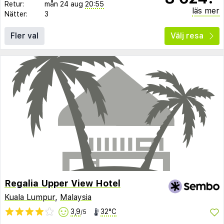
Retur:
mån 24 aug
20:55
läs mer
Nätter:
3
Fler val
Välj resa
Regalia Upper View Hotel
Kuala Lumpur
,
Malaysia
3,9
32°C
/5