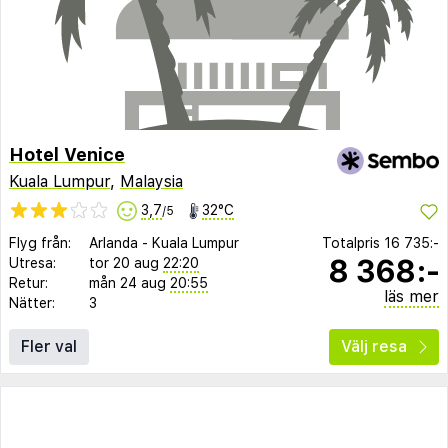
Hotel Venice
Kuala Lumpur
,
Malaysia
3,7
32°C
/5
Flyg från:
Arlanda
-
Kuala Lumpur
Totalpris
16 735:-
8 368:-
Utresa:
tor 20 aug
22:20
Retur:
mån 24 aug
20:55
läs mer
Nätter:
3
Fler val
Välj resa