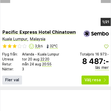
1/15
Pacific Express Hotel Chinatown
Kuala Lumpur
,
Malaysia
3,9
32°C
/5
Flyg från:
Arlanda
-
Kuala Lumpur
Totalpris
16 973:-
8 487:-
Utresa:
tor 20 aug
22:20
Retur:
mån 24 aug
20:55
läs mer
Nätter:
3
Fler val
Välj resa