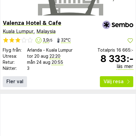
Valenza Hotel & Cafe
Kuala Lumpur
,
Malaysia
3,9
32°C
/5
Flyg från:
Arlanda
-
Kuala Lumpur
Totalpris
16 665:-
8 333:-
Utresa:
tor 20 aug
22:20
Retur:
mån 24 aug
20:55
läs mer
Nätter:
3
Fler val
Välj resa