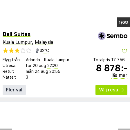
1/64
Bell Suites
Kuala Lumpur
,
Malaysia
32°C
Flyg från:
Arlanda
-
Kuala Lumpur
Totalpris
17 756:-
8 878:-
Utresa:
tor 20 aug
22:20
Retur:
mån 24 aug
20:55
läs mer
Nätter:
3
Fler val
Välj resa