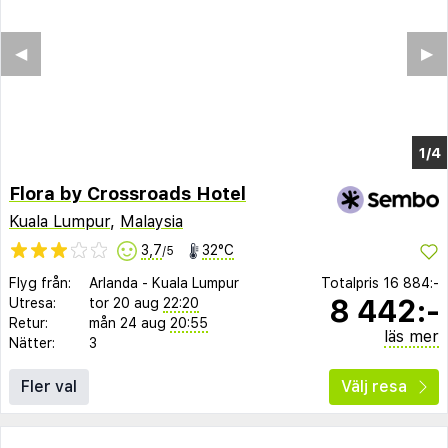
Flora by Crossroads Hotel
Kuala Lumpur
,
Malaysia
3,7
32°C
/5
Flyg från:
Arlanda
-
Kuala Lumpur
Totalpris
16 884:-
8 442:-
Utresa:
tor 20 aug
22:20
Retur:
mån 24 aug
20:55
läs mer
Nätter:
3
Fler val
Välj resa