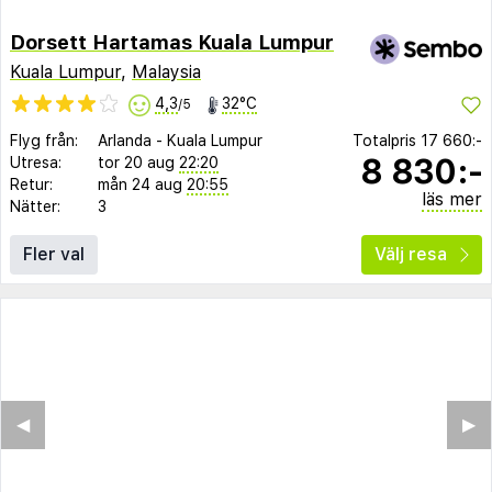
Dorsett Hartamas Kuala Lumpur
Kuala Lumpur
,
Malaysia
4,3
32°C
/5
Flyg från:
Arlanda
-
Kuala Lumpur
Totalpris
17 660:-
8 830:-
Utresa:
tor 20 aug
22:20
Retur:
mån 24 aug
20:55
läs mer
Nätter:
3
Fler val
Välj resa
◀︎
▶︎