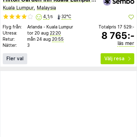
Kuala Lumpur
,
Malaysia
4,1
32°C
/5
Flyg från:
Arlanda
-
Kuala Lumpur
Totalpris
17 529:-
8 765:-
Utresa:
tor 20 aug
22:20
Retur:
mån 24 aug
20:55
läs mer
Nätter:
3
Fler val
Välj resa