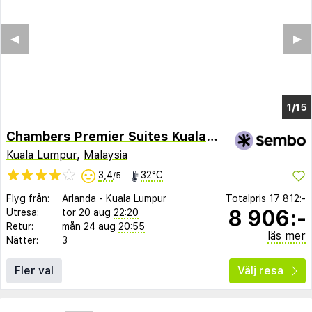
◀︎
▶︎
1/11
Chambers Premier Suites Kuala Lumpur
Kuala Lumpur
,
Malaysia
3,4
32°C
/5
Flyg från:
Arlanda
-
Kuala Lumpur
Totalpris
17 812:-
8 906:-
Utresa:
tor 20 aug
22:20
Retur:
mån 24 aug
20:55
läs mer
Nätter:
3
Fler val
Välj resa