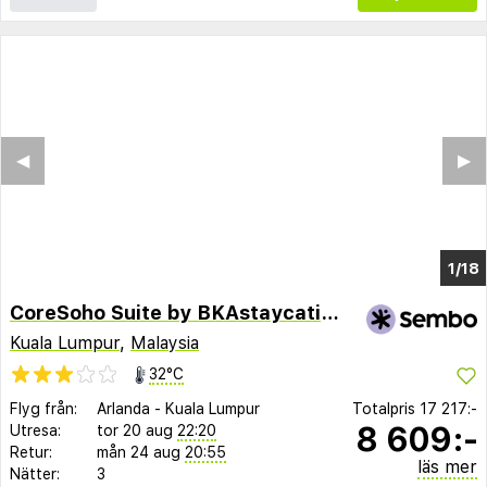
◀︎
▶︎
1/14
CoreSoho Suite by BKAstaycation KotaWarisan Sepang Klia Airport, Free WiFi
Kuala Lumpur
,
Malaysia
32°C
Flyg från:
Arlanda
-
Kuala Lumpur
Totalpris
17 217:-
8 609:-
Utresa:
tor 20 aug
22:20
Retur:
mån 24 aug
20:55
läs mer
Nätter:
3