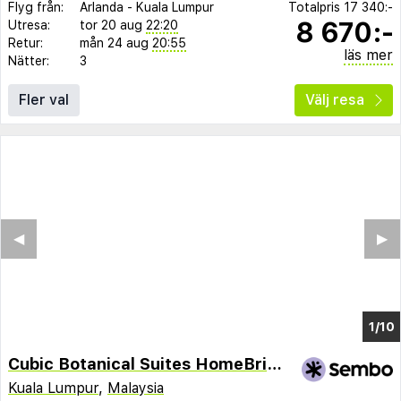
Flyg från:
Arlanda
-
Kuala Lumpur
Totalpris
17 340:-
8 670:-
Utresa:
tor 20 aug
22:20
Retur:
mån 24 aug
20:55
läs mer
Nätter:
3
Fler val
Välj resa
◀︎
▶︎
1/6
Cubic Botanical Suites HomeBrickz
Kuala Lumpur
,
Malaysia