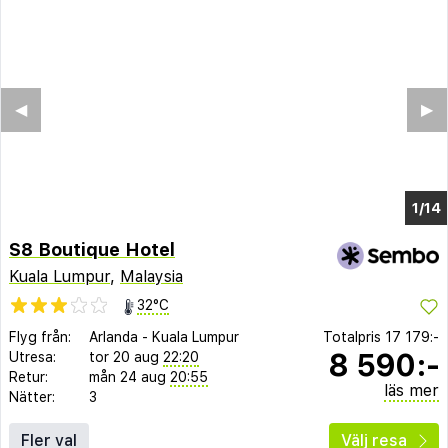
◀︎
▶︎
1/10
S8 Boutique Hotel
Kuala Lumpur
,
Malaysia
32°C
Flyg från:
Arlanda
-
Kuala Lumpur
Totalpris
17 179:-
8 590:-
Utresa:
tor 20 aug
22:20
Retur:
mån 24 aug
20:55
läs mer
Nätter:
3
Fler val
Välj resa