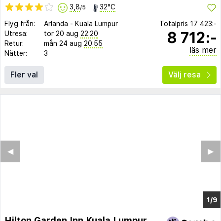
3,8
32°C
/5
Flyg från:
Arlanda
-
Kuala Lumpur
Totalpris
17 423:-
8 712:-
Utresa:
tor 20 aug
22:20
Retur:
mån 24 aug
20:55
läs mer
Nätter:
3
Fler val
Välj resa
◀︎
▶︎
1/5
Hilton Garden Inn Kuala Lumpur Jalan Tuanku Abdul Rahman North