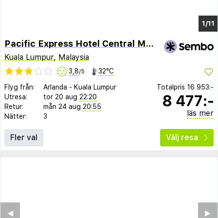
1/7
Pacific Express Hotel Central Market
Kuala Lumpur
,
Malaysia
3,8
32°C
/5
Flyg från:
Arlanda
-
Kuala Lumpur
Totalpris
16 953:-
8 477:-
Utresa:
tor 20 aug
22:20
Retur:
mån 24 aug
20:55
läs mer
Nätter:
3
Fler val
Välj resa
◀︎
▶︎