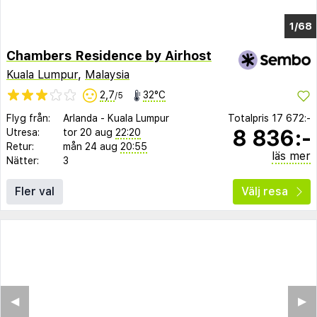
1/64
Chambers Residence by Airhost
Kuala Lumpur
,
Malaysia
2,7
32°C
/5
Flyg från:
Arlanda
-
Kuala Lumpur
Totalpris
17 672:-
8 836:-
Utresa:
tor 20 aug
22:20
Retur:
mån 24 aug
20:55
läs mer
Nätter:
3
Fler val
Välj resa
◀︎
▶︎