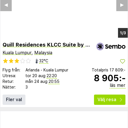
Quill Residences KLCC Suite by Maju Inn
Kuala Lumpur
,
Malaysia
32°C
Flyg från:
Arlanda
-
Kuala Lumpur
Totalpris
17 809:-
8 905:-
Utresa:
tor 20 aug
22:20
Retur:
mån 24 aug
20:55
läs mer
Nätter:
3
Fler val
Välj resa