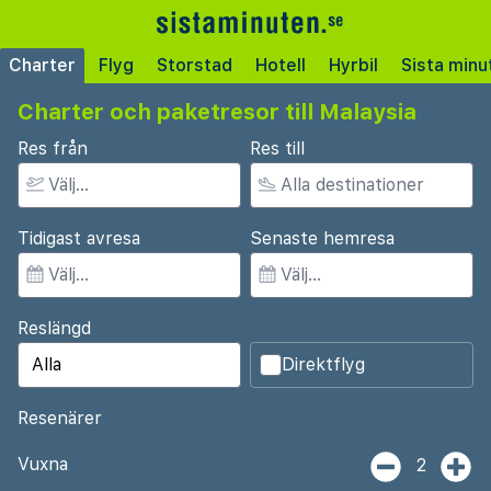
Charter
Flyg
Storstad
Hotell
Hyrbil
Sista minu
Charter och paketresor till Malaysia
Res från
Res till
Tidigast avresa
Senaste hemresa
Reslängd
Direktflyg
Resenärer
Vuxna
2