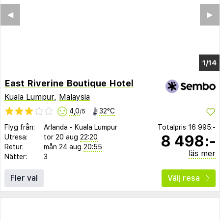
◀︎
▶︎
1/7
East Riverine Boutique Hotel
Kuala Lumpur
,
Malaysia
4,0
32°C
/5
Flyg från:
Arlanda
-
Kuala Lumpur
Totalpris
16 995:-
8 498:-
Utresa:
tor 20 aug
22:20
Retur:
mån 24 aug
20:55
läs mer
Nätter:
3
Fler val
Välj resa