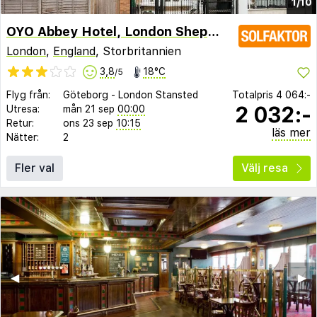
1/10
OYO Abbey Hotel, London Shepherd's Bush Market
London
,
England
, Storbritannien
3,8
18°C
/5
Flyg från:
Göteborg
-
London Stansted
Totalpris
4 064:-
2 032:-
Utresa:
mån 21 sep
00:00
Retur:
ons 23 sep
10:15
läs mer
Nätter:
2
Fler val
Välj resa
◀︎
▶︎