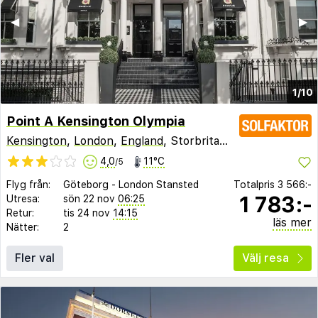
◀︎
▶︎
1/10
Point A Kensington Olympia
Kensington
,
London
,
England
, Storbritannien
4,0
11°C
/5
Flyg från:
Göteborg
-
London Stansted
Totalpris
3 566:-
1 783:-
Utresa:
sön 22 nov
06:25
Retur:
tis 24 nov
14:15
läs mer
Nätter:
2
Fler val
Välj resa