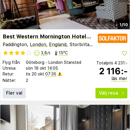
1/10
Best Western Mornington Hotel Hyde Park
Paddington,
London
,
England
, Storbritannien
3,8
15°C
/5
Flyg från:
Göteborg
-
London Stansted
Totalpris
4 231:-
2 116:-
Utresa:
sön 18 okt
14:05
Retur:
tis 20 okt
07:35
läs mer
Nätter:
2
Fler val
Välj resa