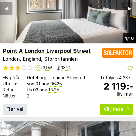
◀︎
▶︎
1/10
Point A London Liverpool Street
London
,
England
, Storbritannien
3,9
13°C
/5
Flyg från:
Göteborg
-
London Stansted
Totalpris
4 237:-
2 119:-
Utresa:
sön 01 nov
06:25
Retur:
tis 03 nov
18:25
läs mer
Nätter:
2
Fler val
Välj resa