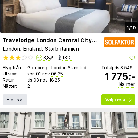
1/10
Travelodge London Central City Road
London
,
England
, Storbritannien
3,8
13°C
/5
Flyg från:
Göteborg
-
London Stansted
Totalpris
3 549:-
1 775:-
Utresa:
sön 01 nov
06:25
Retur:
tis 03 nov
18:25
läs mer
Nätter:
2
Fler val
Välj resa