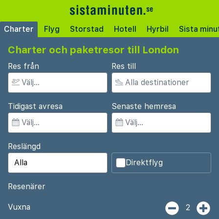
Charter
Flyg
Storstad
Hotell
Hyrbil
Sista minu
Charter och paketresor till London
Res från
Res till
Tidigast avresa
Senaste hemresa
Reslängd
Direktflyg
Resenärer
Vuxna
2