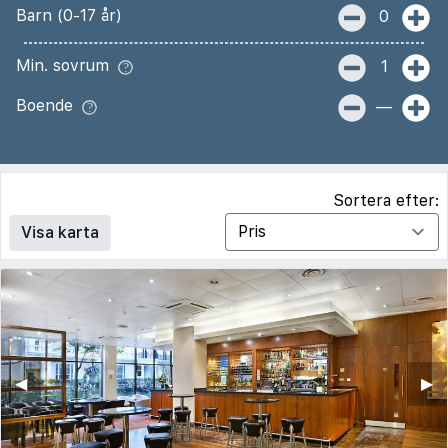
Barn (0-17 år)
0
Min. sovrum
1
Boende
—
Sortera efter:
Visa karta
◀︎
▶︎