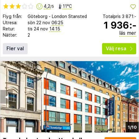
4,2
11°C
/5
Flyg från:
Göteborg
-
London Stansted
Totalpris
3 871:-
1 936:-
Utresa:
sön 22 nov
06:25
Retur:
tis 24 nov
14:15
läs mer
Nätter:
2
Fler val
Välj resa
◀︎
▶︎
1/10