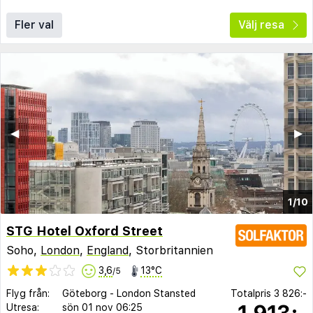
Fler val
Välj resa
◀︎
▶︎
1/10
STG Hotel Oxford Street
Soho,
London
,
England
, Storbritannien
3,6
13°C
/5
Flyg från:
Göteborg
-
London Stansted
Totalpris
3 826:-
1 913:-
Utresa:
sön 01 nov
06:25