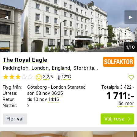
◀︎
▶︎
1/10
The Royal Eagle
Paddington,
London
,
England
, Storbritannien
3,2
12°C
/5
Flyg från:
Göteborg
-
London Stansted
Totalpris
3 422:-
1 711:-
Utresa:
sön 08 nov
06:25
Retur:
tis 10 nov
14:15
läs mer
Nätter:
2
Fler val
Välj resa