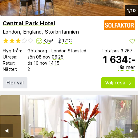
1/10
Central Park Hotel
London
,
England
, Storbritannien
3,5
12°C
/5
Flyg från:
Göteborg
-
London Stansted
Totalpris
3 267:-
1 634:-
Utresa:
sön 08 nov
06:25
Retur:
tis 10 nov
14:15
läs mer
Nätter:
2
Fler val
Välj resa
◀︎
▶︎