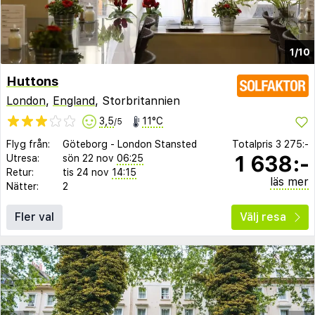
1/10
Huttons
London
,
England
, Storbritannien
3,5
11°C
/5
Flyg från:
Göteborg
-
London Stansted
Totalpris
3 275:-
1 638:-
Utresa:
sön 22 nov
06:25
Retur:
tis 24 nov
14:15
läs mer
Nätter:
2
Fler val
Välj resa