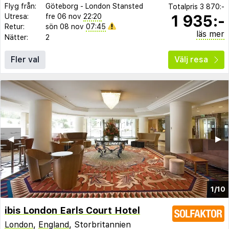
Flyg från:
Göteborg
-
London Stansted
Totalpris
3 870:-
1 935:-
Utresa:
fre 06 nov
22:20
Retur:
sön 08 nov
07:45
läs mer
Nätter:
2
Fler val
Välj resa
◀︎
▶︎
1/10
ibis London Earls Court Hotel
London
,
England
, Storbritannien