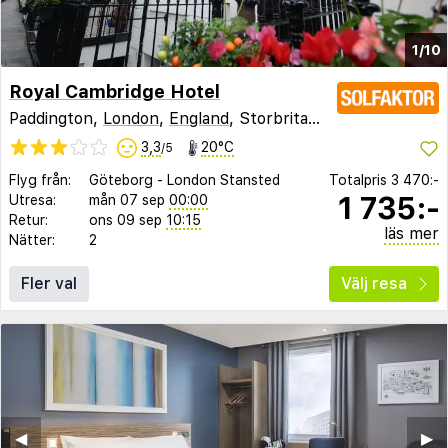
1/10
Royal Cambridge Hotel
Paddington,
London
,
England
, Storbritannien
3,3
20°C
/5
Flyg från:
Göteborg
-
London Stansted
Totalpris
3 470:-
1 735:-
Utresa:
mån 07 sep
00:00
Retur:
ons 09 sep
10:15
läs mer
Nätter:
2
Fler val
Välj resa
◀︎
▶︎