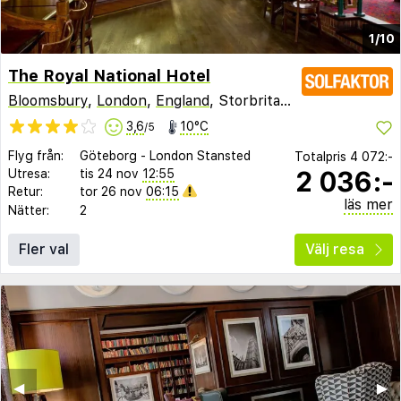
1/10
The Royal National Hotel
Bloomsbury
,
London
,
England
, Storbritannien
3,6
10°C
/5
Flyg från:
Göteborg
-
London Stansted
Totalpris
4 072:-
2 036:-
Utresa:
tis 24 nov
12:55
Retur:
tor 26 nov
06:15
läs mer
Nätter:
2
Fler val
Välj resa
◀︎
▶︎