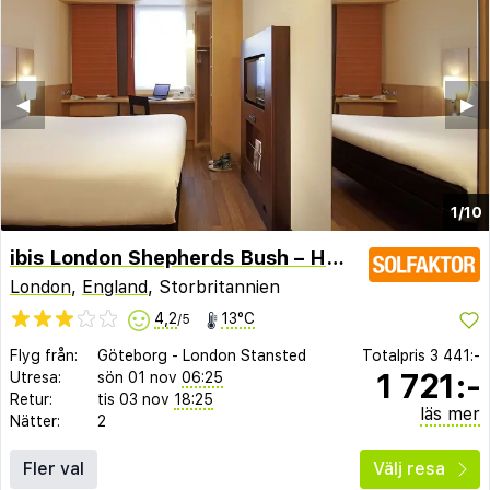
◀︎
▶︎
1/10
ibis London Shepherds Bush – Hammersmith
London
,
England
, Storbritannien
4,2
13°C
/5
Flyg från:
Göteborg
-
London Stansted
Totalpris
3 441:-
1 721:-
Utresa:
sön 01 nov
06:25
Retur:
tis 03 nov
18:25
läs mer
Nätter:
2
Fler val
Välj resa