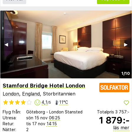
◀︎
▶︎
1/10
Stamford Bridge Hotel London
London
,
England
, Storbritannien
4,1
11°C
/5
Flyg från:
Göteborg
-
London Stansted
Totalpris
3 757:-
1 879:-
Utresa:
sön 15 nov
06:25
Retur:
tis 17 nov
14:15
läs mer
Nätter:
2