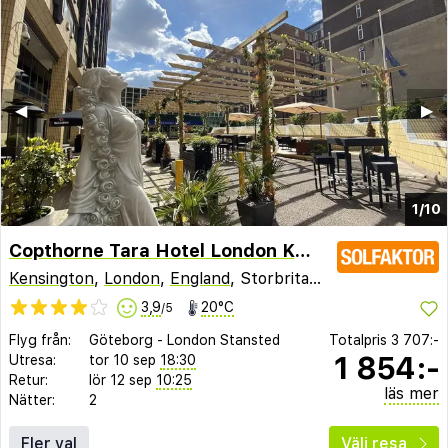
◀︎
▶︎
1/10
Copthorne Tara Hotel London Kensington
Kensington
,
London
,
England
, Storbritannien
3,9
20°C
/5
Flyg från:
Göteborg
-
London Stansted
Totalpris
3 707:-
1 854:-
Utresa:
tor 10 sep
18:30
Retur:
lör 12 sep
10:25
läs mer
Nätter:
2
Fler val
Välj resa