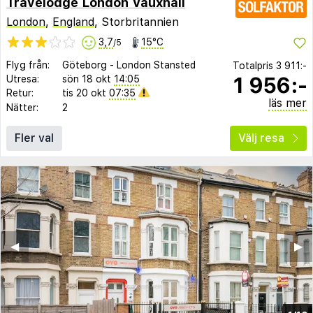
Travelodge London Vauxhall
London
,
England
, Storbritannien
3,7
15°C
/5
Flyg från:
Göteborg
-
London Stansted
Totalpris
3 911:-
1 956:-
Utresa:
sön 18 okt
14:05
Retur:
tis 20 okt
07:35
läs mer
Nätter:
2
Fler val
Välj resa
◀︎
▶︎