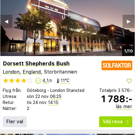
◀︎
▶︎
1/10
Dorsett Shepherds Bush
London
,
England
, Storbritannien
4,1
11°C
/5
Flyg från:
Göteborg
-
London Stansted
Totalpris
3 576:-
1 788:-
Utresa:
sön 22 nov
06:25
Retur:
tis 24 nov
14:15
läs mer
Nätter:
2
Fler val
Välj resa