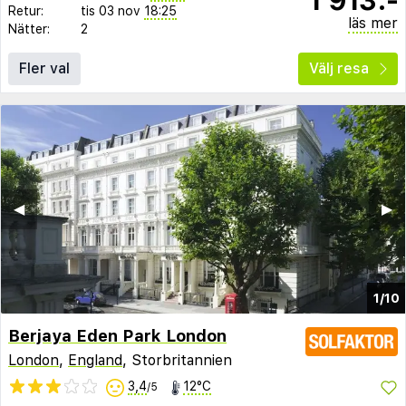
Retur:
tis 03 nov
18:25
läs mer
Nätter:
2
Fler val
Välj resa
◀︎
▶︎
1/10
Berjaya Eden Park London
London
,
England
, Storbritannien
3,4
12°C
/5