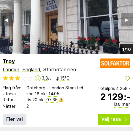
◀︎
▶︎
1/10
Troy
London
,
England
, Storbritannien
3,8
15°C
/5
Flyg från:
Göteborg
-
London Stansted
Totalpris
4 258:-
2 129:-
Utresa:
sön 18 okt
14:05
Retur:
tis 20 okt
07:35
läs mer
Nätter:
2
Fler val
Välj resa