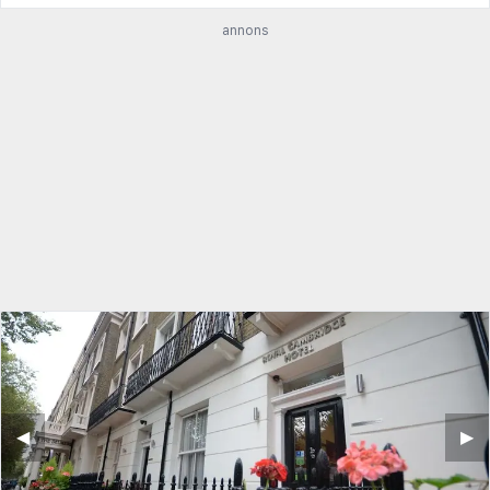
annons
◀︎
▶︎