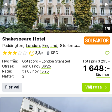
◀︎
▶︎
1/8
Shakespeare Hotel
Paddington,
London
,
England
, Storbritannien
3,3
13°C
/5
Flyg från:
Göteborg
-
London Stansted
Totalpris
3 295:-
1 648:-
Utresa:
sön 01 nov
06:25
Retur:
tis 03 nov
18:25
läs mer
Nätter:
2
Fler val
Välj resa