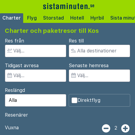
Charter
Flyg
Storstad
Hotell
Hyrbil
Sista minu
Charter och paketresor till Kos
Res från
Res till
Tidigast avresa
Senaste hemresa
Reslängd
Direktflyg
Resenärer
Vuxna
2