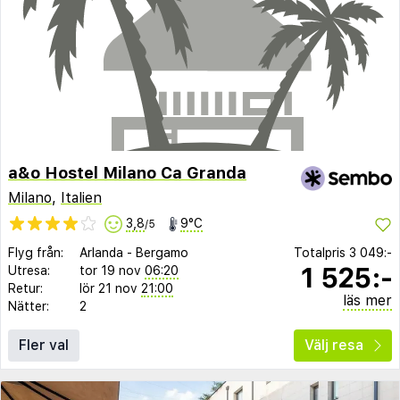
a&o Hostel Milano Ca Granda
Milano
,
Italien
3,8
9°C
/5
Flyg från:
Arlanda
-
Bergamo
Totalpris
3 049:-
1 525:-
Utresa:
tor 19 nov
06:20
Retur:
lör 21 nov
21:00
läs mer
Nätter:
2
Fler val
Välj resa