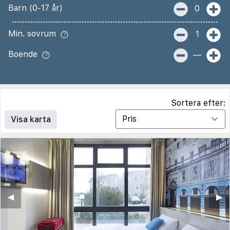
Barn (0-17 år)
0
Min. sovrum
1
Boende
—
Sortera efter:
Visa karta
◀︎
▶︎