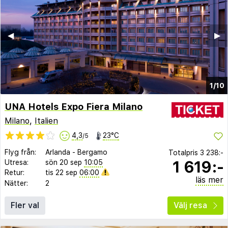
◀︎
▶︎
1/10
UNA Hotels Expo Fiera Milano
Milano
,
Italien
4,3
23°C
/5
Flyg från:
Arlanda
-
Bergamo
Totalpris
3 238:-
1 619:-
Utresa:
sön 20 sep
10:05
Retur:
tis 22 sep
06:00
läs mer
Nätter:
2
Fler val
Välj resa