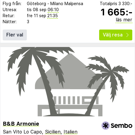
Flyg från:
Göteborg
-
Milano Malpensa
Totalpris
3 330:-
1 665:-
Utresa:
tis 08 sep
06:10
Retur:
fre 11 sep
21:35
läs mer
Nätter:
3
Fler val
Välj resa
B&B Armonie
San Vito Lo Capo,
Sicilien
,
Italien