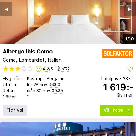
◀︎
▶︎
1/10
Albergo ibis Como
Como, Lombardiet,
Italien
4,2
5°C
/5
Flyg från:
Kastrup
-
Bergamo
Totalpris
3 237:-
1 619:-
Utresa:
lör 28 nov
06:00
Retur:
mån 30 nov
09:35
läs mer
Nätter:
2
Fler val
Välj resa