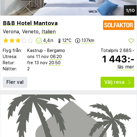
1/10
B&B Hotel Mantova
Verona, Veneto,
Italien
4,4
12°C
137km
/5
Flyg från:
Kastrup
-
Bergamo
Totalpris
2 885:-
1 443:-
Utresa:
ons 11 nov
06:20
Retur:
fre 13 nov
20:50
läs mer
Nätter:
2
Fler val
Välj resa