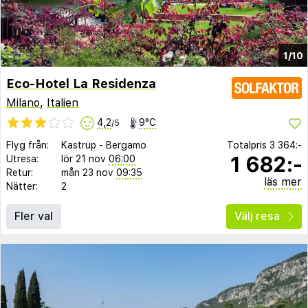
1/10
Eco-Hotel La Residenza
Milano
,
Italien
4,2
9°C
/5
Flyg från:
Kastrup
-
Bergamo
Totalpris
3 364:-
1 682:-
Utresa:
lör 21 nov
06:00
Retur:
mån 23 nov
09:35
läs mer
Nätter:
2
Fler val
Välj resa