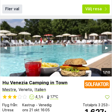
Fler val
Välj resa
◀︎
▶︎
1/10
Hu Venezia Camping in Town
Mestre
, Veneto,
Italien
4,1
17°C
/5
Flyg från:
Kastrup
-
Venedig
Totalpris
3 253:-
1 627:-
Utresa:
ons 21 okt
16:05