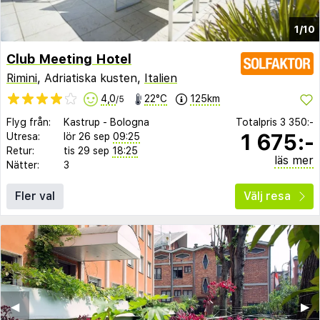
1/10
Club Meeting Hotel
Rimini
, Adriatiska kusten,
Italien
4,0
22°C
125km
/5
Flyg från:
Kastrup
-
Bologna
Totalpris
3 350:-
1 675:-
Utresa:
lör 26 sep
09:25
Retur:
tis 29 sep
18:25
läs mer
Nätter:
3
Fler val
Välj resa
◀︎
▶︎