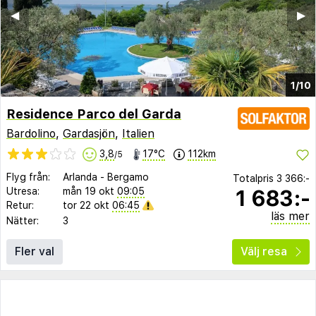
◀︎
▶︎
1/10
Residence Parco del Garda
Bardolino
,
Gardasjön
,
Italien
3,8
17°C
112km
/5
Flyg från:
Arlanda
-
Bergamo
Totalpris
3 366:-
1 683:-
Utresa:
mån 19 okt
09:05
Retur:
tor 22 okt
06:45
läs mer
Nätter:
3
Fler val
Välj resa