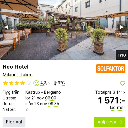
◀︎
▶︎
1/10
Neo Hotel
Milano
,
Italien
4,3
9°C
/5
Flyg från:
Kastrup
-
Bergamo
Totalpris
3 141:-
1 571:-
Utresa:
lör 21 nov
06:00
Retur:
mån 23 nov
09:35
läs mer
Nätter:
2
Fler val
Välj resa