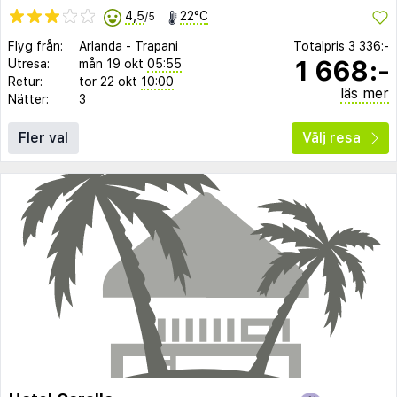
4,5
22°C
/5
Flyg från:
Arlanda
-
Trapani
Totalpris
3 336:-
1 668:-
Utresa:
mån 19 okt
05:55
Retur:
tor 22 okt
10:00
läs mer
Nätter:
3
Fler val
Välj resa