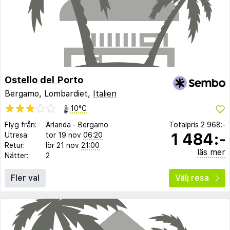
Ostello del Porto
Bergamo, Lombardiet,
Italien
10°C
Flyg från:
Arlanda
-
Bergamo
Totalpris
2 968:-
1 484:-
Utresa:
tor 19 nov
06:20
Retur:
lör 21 nov
21:00
läs mer
Nätter:
2
Fler val
Välj resa