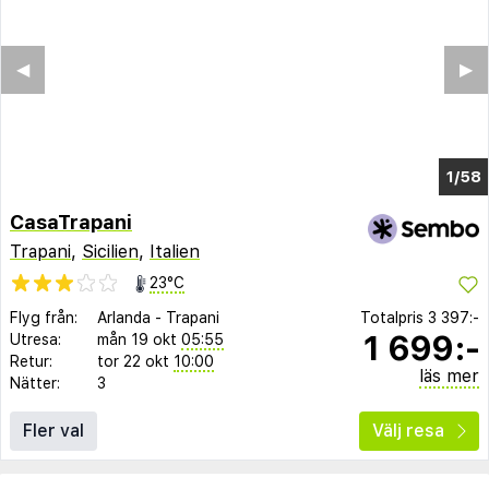
◀︎
▶︎
1/46
CasaTrapani
Trapani
,
Sicilien
,
Italien
23°C
Flyg från:
Arlanda
-
Trapani
Totalpris
3 397:-
1 699:-
Utresa:
mån 19 okt
05:55
Retur:
tor 22 okt
10:00
läs mer
Nätter:
3
Fler val
Välj resa