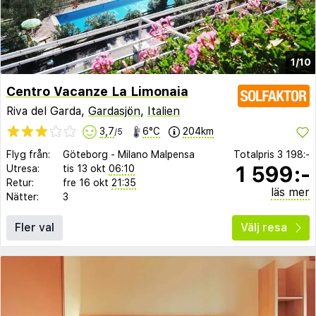
1/10
Centro Vacanze La Limonaia
Riva del Garda,
Gardasjön
,
Italien
3,7
6°C
204km
/5
Flyg från:
Göteborg
-
Milano Malpensa
Totalpris
3 198:-
1 599:-
Utresa:
tis 13 okt
06:10
Retur:
fre 16 okt
21:35
läs mer
Nätter:
3
Fler val
Välj resa