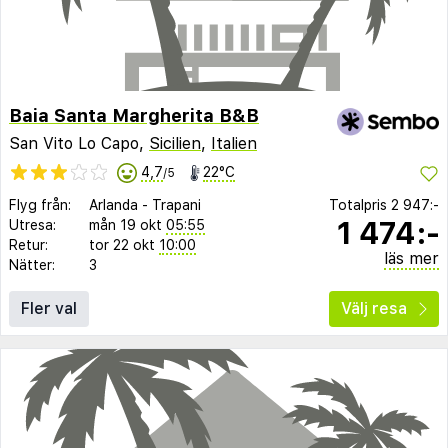
Baia Santa Margherita B&B
San Vito Lo Capo,
Sicilien
,
Italien
4,7
22°C
/5
Flyg från:
Arlanda
-
Trapani
Totalpris
2 947:-
1 474:-
Utresa:
mån 19 okt
05:55
Retur:
tor 22 okt
10:00
läs mer
Nätter:
3
Fler val
Välj resa