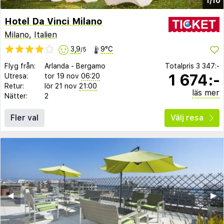
1/10
Hotel Da Vinci Milano
Milano
,
Italien
3,9
9°C
/5
Flyg från:
Arlanda
-
Bergamo
Totalpris
3 347:-
1 674:-
Utresa:
tor 19 nov
06:20
Retur:
lör 21 nov
21:00
läs mer
Nätter:
2
Fler val
Välj resa
◀︎
▶︎