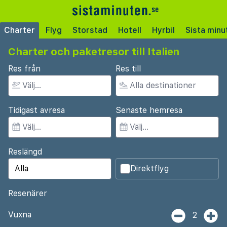
Charter
Flyg
Storstad
Hotell
Hyrbil
Sista minu
Charter och paketresor till Italien
Res från
Res till
Tidigast avresa
Senaste hemresa
Reslängd
Direktflyg
Resenärer
Vuxna
2