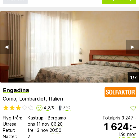
◀︎
▶︎
1/7
Engadina
Como, Lombardiet,
Italien
4,2
7°C
/5
Flyg från:
Kastrup
-
Bergamo
Totalpris
3 247:-
1 624:-
Utresa:
ons 11 nov
06:20
Retur:
fre 13 nov
20:50
läs mer
Nätter:
2