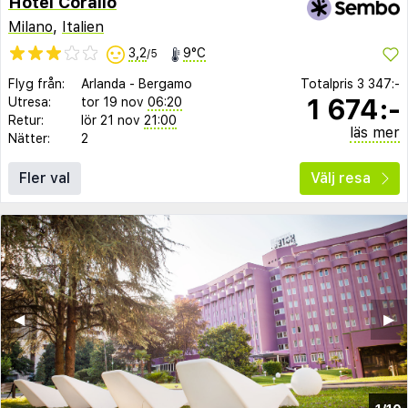
Hotel Corallo
Milano
,
Italien
3,2
9°C
/5
Flyg från:
Arlanda
-
Bergamo
Totalpris
3 347:-
1 674:-
Utresa:
tor 19 nov
06:20
Retur:
lör 21 nov
21:00
läs mer
Nätter:
2
Fler val
Välj resa
◀︎
▶︎