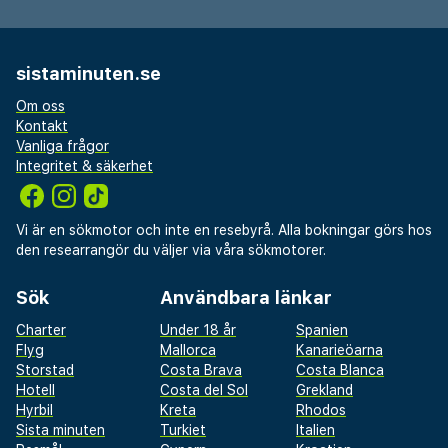
sistaminuten.se
Om oss
Kontakt
Vanliga frågor
Integritet & säkerhet
Vi är en sökmotor och inte en resebyrå. Alla bokningar görs hos
den researrangör du väljer via våra sökmotorer.
Sök
Användbara länkar
Charter
Under 18 år
Spanien
Flyg
Mallorca
Kanarieöarna
Storstad
Costa Brava
Costa Blanca
Hotell
Costa del Sol
Grekland
Hyrbil
Kreta
Rhodos
Sista minuten
Turkiet
Italien