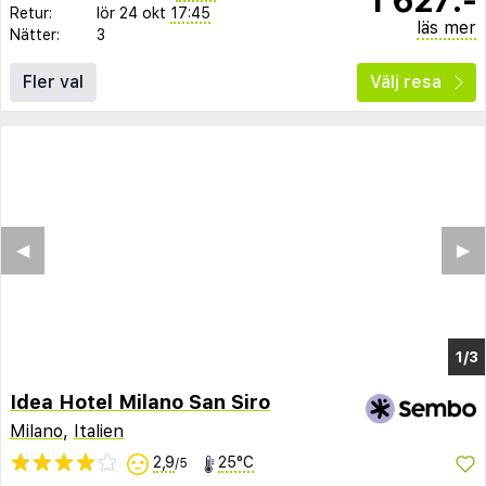
Retur:
lör 24 okt
17:45
läs mer
Nätter:
3
Fler val
Välj resa
Idea Hotel Milano San Siro
Milano
,
Italien
2,9
25°C
/5