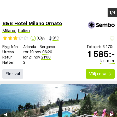
B&B Hotel Milano Ornato
Milano
,
Italien
3,9
9°C
/5
Flyg från:
Arlanda
-
Bergamo
Totalpris
3 170:-
1 585:-
Utresa:
tor 19 nov
06:20
Retur:
lör 21 nov
21:00
läs mer
Nätter:
2
Fler val
Välj resa
◀︎
▶︎