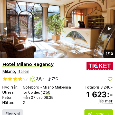
◀︎
▶︎
1/10
Hotel Milano Regency
Milano
,
Italien
3,6
7°C
/5
Flyg från:
Göteborg
-
Milano Malpensa
Totalpris
3 246:-
1 623:-
Utresa:
lör 05 dec
12:50
Retur:
mån 07 dec
09:35
läs mer
Nätter:
2
Fler val
Välj resa