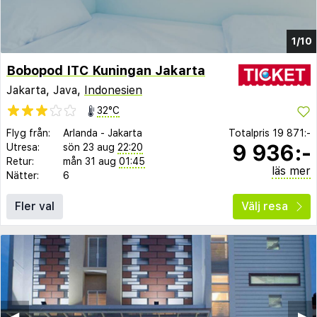
1/10
Bobopod ITC Kuningan Jakarta
Jakarta, Java,
Indonesien
32°C
Flyg från:
Arlanda
-
Jakarta
Totalpris
19 871:-
9 936:-
Utresa:
sön 23 aug
22:20
Retur:
mån 31 aug
01:45
läs mer
Nätter:
6
Fler val
Välj resa
◀︎
▶︎