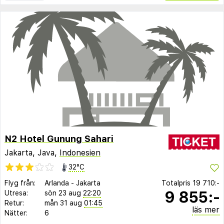
N2 Hotel Gunung Sahari
Jakarta, Java,
Indonesien
32°C
Flyg från:
Arlanda
-
Jakarta
Totalpris
19 710:-
9 855:-
Utresa:
sön 23 aug
22:20
Retur:
mån 31 aug
01:45
läs mer
Nätter:
6