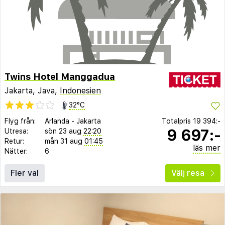
Twins Hotel Manggadua
Jakarta, Java,
Indonesien
32°C
Flyg från:
Arlanda
-
Jakarta
Totalpris
19 394:-
9 697:-
Utresa:
sön 23 aug
22:20
Retur:
mån 31 aug
01:45
läs mer
Nätter:
6
Fler val
Välj resa