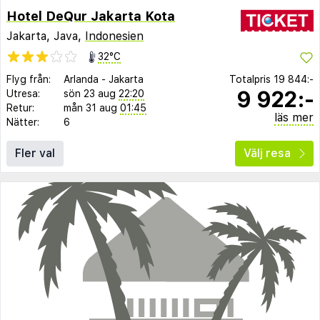
Hotel DeQur Jakarta Kota
Jakarta, Java,
Indonesien
32°C
Flyg från:
Arlanda
-
Jakarta
Totalpris
19 844:-
9 922:-
Utresa:
sön 23 aug
22:20
Retur:
mån 31 aug
01:45
läs mer
Nätter:
6
Fler val
Välj resa