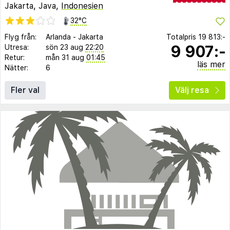
Jakarta, Java,
Indonesien
32°C
Flyg från:
Arlanda
-
Jakarta
Totalpris
19 813:-
9 907:-
Utresa:
sön 23 aug
22:20
Retur:
mån 31 aug
01:45
läs mer
Nätter:
6
Fler val
Välj resa