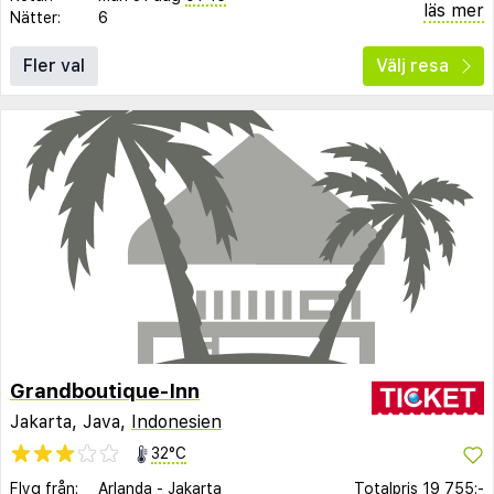
läs mer
Nätter:
6
Fler val
Välj resa
Grandboutique-Inn
Jakarta, Java,
Indonesien
32°C
Flyg från:
Arlanda
-
Jakarta
Totalpris
19 755:-