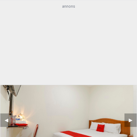
annons
◀︎
▶︎