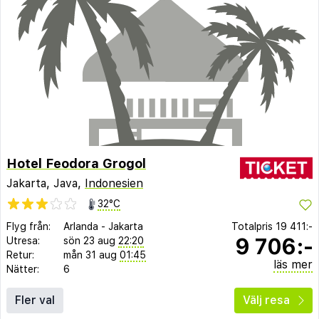
Hotel Feodora Grogol
Jakarta, Java,
Indonesien
32°C
Flyg från:
Arlanda
-
Jakarta
Totalpris
19 411:-
9 706:-
Utresa:
sön 23 aug
22:20
Retur:
mån 31 aug
01:45
läs mer
Nätter:
6
Fler val
Välj resa