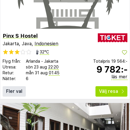
Pinx S Hostel
Jakarta, Java,
Indonesien
32°C
Flyg från:
Arlanda
-
Jakarta
Totalpris
19 564:-
9 782:-
Utresa:
sön 23 aug
22:20
Retur:
mån 31 aug
01:45
läs mer
Nätter:
6
Fler val
Välj resa