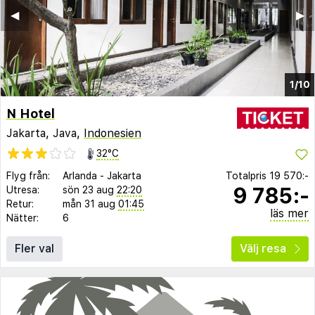
◀︎
▶︎
1/10
N Hotel
Jakarta, Java,
Indonesien
32°C
Flyg från:
Arlanda
-
Jakarta
Totalpris
19 570:-
9 785:-
Utresa:
sön 23 aug
22:20
Retur:
mån 31 aug
01:45
läs mer
Nätter:
6
Fler val
Välj resa