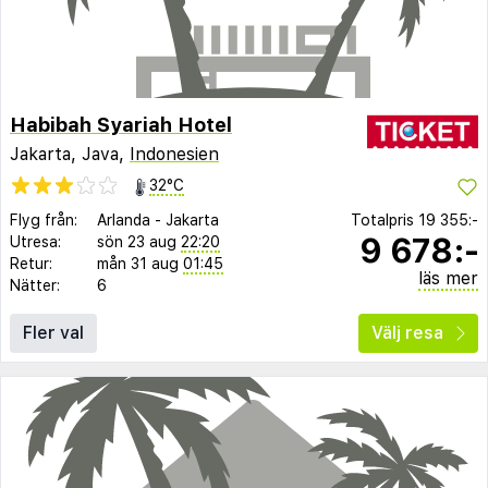
Habibah Syariah Hotel
Jakarta, Java,
Indonesien
32°C
Flyg från:
Arlanda
-
Jakarta
Totalpris
19 355:-
9 678:-
Utresa:
sön 23 aug
22:20
Retur:
mån 31 aug
01:45
läs mer
Nätter:
6
Fler val
Välj resa