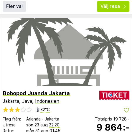
Fler val
Välj resa
Bobopod Juanda Jakarta
Jakarta, Java,
Indonesien
32°C
Flyg från:
Arlanda
-
Jakarta
Totalpris
19 728:-
9 864:-
Utresa:
sön 23 aug
22:20
Retur:
mån 31 aug
01:45