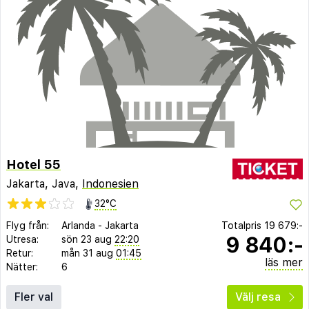
Hotel 55
Jakarta, Java,
Indonesien
32°C
Flyg från:
Arlanda
-
Jakarta
Totalpris
19 679:-
9 840:-
Utresa:
sön 23 aug
22:20
Retur:
mån 31 aug
01:45
läs mer
Nätter:
6
Fler val
Välj resa