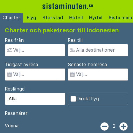
Charter
Flyg
Storstad
Hotell
Hyrbil
Sista minu
Charter och paketresor till Indonesien
Res från
Res till
Tidigast avresa
Senaste hemresa
Reslängd
Direktflyg
Resenärer
Vuxna
2