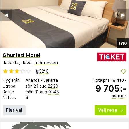
◀︎
▶︎
1/10
Ghurfati Hotel
Jakarta, Java,
Indonesien
32°C
Flyg från:
Arlanda
-
Jakarta
Totalpris
19 410:-
9 705:-
Utresa:
sön 23 aug
22:20
Retur:
mån 31 aug
01:45
läs mer
Nätter:
6
Fler val
Välj resa