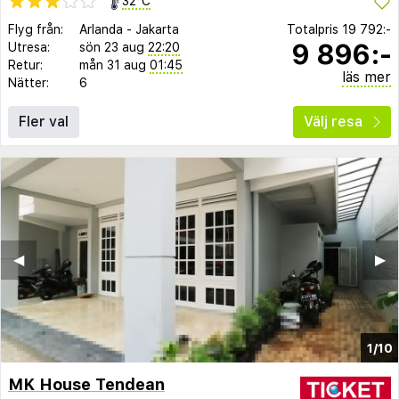
32°C
Flyg från:
Arlanda
-
Jakarta
Totalpris
19 792:-
9 896:-
Utresa:
sön 23 aug
22:20
Retur:
mån 31 aug
01:45
läs mer
Nätter:
6
Fler val
Välj resa
◀︎
▶︎
1/10
MK House Tendean