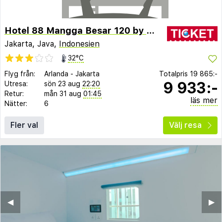
Hotel 88 Mangga Besar 120 by WH
Jakarta, Java,
Indonesien
32°C
Flyg från:
Arlanda
-
Jakarta
Totalpris
19 865:-
9 933:-
Utresa:
sön 23 aug
22:20
Retur:
mån 31 aug
01:45
läs mer
Nätter:
6
Fler val
Välj resa
◀︎
▶︎