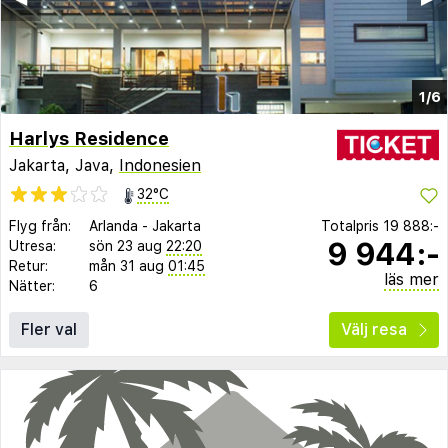
1/6
Harlys Residence
Jakarta, Java,
Indonesien
32°C
Flyg från:
Arlanda
-
Jakarta
Totalpris
19 888:-
9 944:-
Utresa:
sön 23 aug
22:20
Retur:
mån 31 aug
01:45
läs mer
Nätter:
6
Fler val
Välj resa