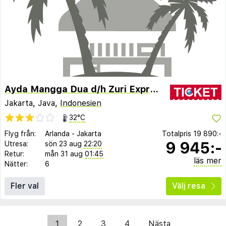
Ayda Mangga Dua d/h Zuri Express Mangga Dua
Jakarta, Java,
Indonesien
32°C
Flyg från:
Arlanda
-
Jakarta
Totalpris
19 890:-
9 945:-
Utresa:
sön 23 aug
22:20
Retur:
mån 31 aug
01:45
läs mer
Nätter:
6
Fler val
Välj resa
1
2
3
4
Nästa