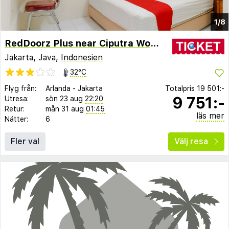
1/8
RedDoorz Plus near Ciputra World Kuningan 2
Jakarta, Java,
Indonesien
32°C
Flyg från:
Arlanda
-
Jakarta
Totalpris
19 501:-
9 751:-
Utresa:
sön 23 aug
22:20
Retur:
mån 31 aug
01:45
läs mer
Nätter:
6
Fler val
Välj resa