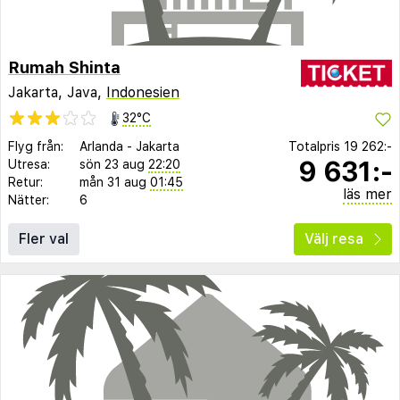
Rumah Shinta
Jakarta, Java,
Indonesien
32°C
Flyg från:
Arlanda
-
Jakarta
Totalpris
19 262:-
9 631:-
Utresa:
sön 23 aug
22:20
Retur:
mån 31 aug
01:45
läs mer
Nätter:
6
Fler val
Välj resa