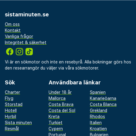
sistaminuten.se
Om oss
Kontakt
Vanliga frågor
Integritet & säkerhet
Vi är en sökmotor och inte en resebyrå. Alla bokningar görs hos
den researrangör du väljer via våra sökmotorer.
Sök
Användbara länkar
Charter
Under 18 år
Spanien
Flyg
Mallorca
Kanarieöarna
Storstad
Costa Brava
Costa Blanca
Hotell
Costa del Sol
Grekland
Hyrbil
Kreta
Rhodos
Sista minuten
Turkiet
Italien
Resmål
Cypern
Kroatien
Portugal
Bulgarien