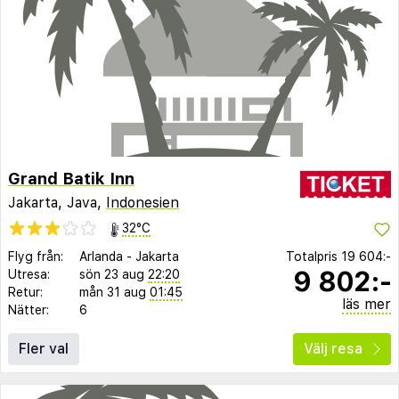
Grand Batik Inn
Jakarta, Java,
Indonesien
32°C
Flyg från:
Arlanda
-
Jakarta
Totalpris
19 604:-
9 802:-
Utresa:
sön 23 aug
22:20
Retur:
mån 31 aug
01:45
läs mer
Nätter:
6
Fler val
Välj resa