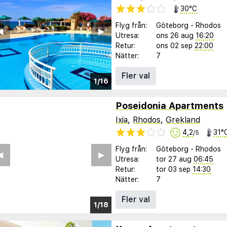
30°C
Flyg från:
Göteborg
-
Rhodos
︎
▶︎
Utresa:
ons 26 aug
16:20
Retur:
ons 02 sep
22:00
Nätter:
7
Fler val
1/16
Poseidonia Apartments
Ixia
,
Rhodos
,
Grekland
4,2
31°
/5
Flyg från:
Göteborg
-
Rhodos
︎
▶︎
Utresa:
tor 27 aug
06:45
Retur:
tor 03 sep
14:30
Nätter:
7
Fler val
1/11