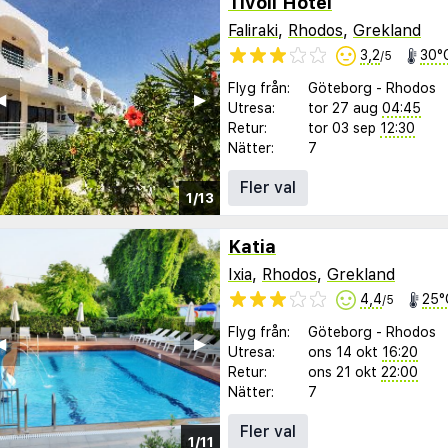
Tivoli Hotel
Faliraki
,
Rhodos
,
Grekland
3,2
30°
/5
Flyg från:
Göteborg
-
Rhodos
︎
▶︎
Utresa:
tor 27 aug
04:45
Retur:
tor 03 sep
12:30
Nätter:
7
Fler val
1/13
Katia
Ixia
,
Rhodos
,
Grekland
4,4
25°
/5
Flyg från:
Göteborg
-
Rhodos
︎
▶︎
Utresa:
ons 14 okt
16:20
Retur:
ons 21 okt
22:00
Nätter:
7
Fler val
1/11