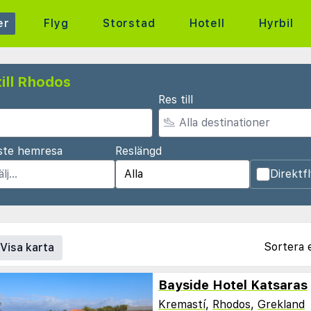
er
Flyg
Storstad
Hotell
Hyrbil
ill Rhodos
Res till
ste hemresa
Reslängd
Direktf
Sortera 
Visa karta
Bayside Hotel Katsaras
Kremastí
,
Rhodos
,
Grekland