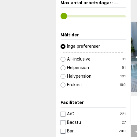
Max antal arbetsdagar:
—
Måltider
Inga preferenser
◀
All-inclusive
91
Helpension
91
Halvpension
101
Frukost
199
Faciliteter
A/C
221
Badstu
27
◀
Bar
240