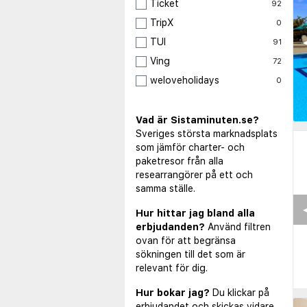
Ticket
92
TripX
0
◀
TUI
91
Ving
72
weloveholidays
0
Vad är Sistaminuten.se?
Sveriges största marknadsplats
som jämför charter- och
paketresor från alla
researrangörer på ett och
samma ställe.
◀
Hur hittar jag bland alla
erbjudanden?
Använd filtren
ovan för att begränsa
sökningen till det som är
relevant för dig.
Hur bokar jag?
Du klickar på
erbjudandet och skickas vidare