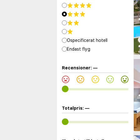
◀
Ospecificerat hotell
Endast flyg
Recensioner:
—
◀
Totalpris:
—