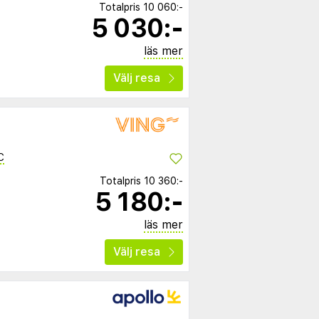
Totalpris
10 060:-
5 030:-
läs mer
Välj resa
C
Totalpris
10 360:-
5 180:-
läs mer
Välj resa