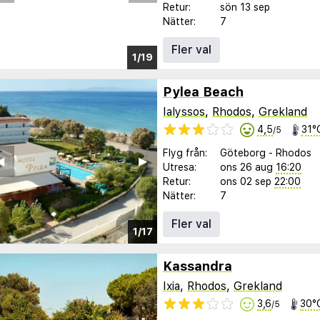
Retur:
sön 13 sep
Nätter:
7
Fler val
1/19
Pylea Beach
Ialyssos
,
Rhodos
,
Grekland
4,5
31°
/5
Flyg från:
Göteborg
-
Rhodos
︎
▶︎
Utresa:
ons 26 aug
16:20
Retur:
ons 02 sep
22:00
Nätter:
7
Fler val
1/17
Kassandra
Ixia
,
Rhodos
,
Grekland
3,6
30°
/5