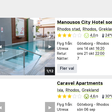
Manousos City Hotel s
Rhodos stad
,
Rhodos
,
Grekla
4,0
24°
/5
Flyg från:
Göteborg
-
Rhodos
︎
▶︎
Utresa:
ons 14 okt
16:20
Retur:
ons 21 okt
22:00
Nätter:
7
Fler val
1/12
Caravel Apartments
Ixia
,
Rhodos
,
Grekland
4,6
30°
/5
Flyg från:
Göteborg
-
Rhodos
︎
▶︎
Utresa:
sön 06 sep