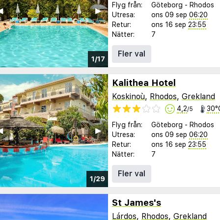
Flyg från:
Göteborg
-
Rhodos
︎
▶︎
Utresa:
ons 09 sep
06:20
Retur:
ons 16 sep
23:55
Nätter:
7
Fler val
1/17
Kalithea Hotel
Koskinoù
,
Rhodos
,
Grekland
4,2
30°
/5
Flyg från:
Göteborg
-
Rhodos
︎
▶︎
Utresa:
ons 09 sep
06:20
Retur:
ons 16 sep
23:55
Nätter:
7
Fler val
1/29
St James's
Lárdos
,
Rhodos
,
Grekland