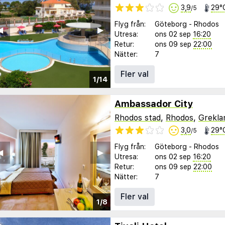
3,9
29°
/5
Flyg från:
Göteborg
-
Rhodos
︎
▶︎
Utresa:
ons 02 sep
16:20
Retur:
ons 09 sep
22:00
Nätter:
7
Fler val
1/14
Ambassador City
Rhodos stad
,
Rhodos
,
Grekla
3,0
29°
/5
Flyg från:
Göteborg
-
Rhodos
︎
▶︎
Utresa:
ons 02 sep
16:20
Retur:
ons 09 sep
22:00
Nätter:
7
Fler val
1/8