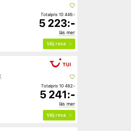
Totalpris
10 446:-
5 223:-
läs mer
Välj resa
C
Totalpris
10 482:-
5 241:-
läs mer
Välj resa