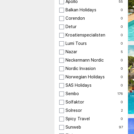
Apollo
55
◀
Balkan Holidays
0
Corendon
0
Detur
0
Kroatienspecialisten
0
Lumi Tours
0
Nazar
5
Neckermann Nordic
0
Nordic Invasion
0
Norwegian Holidays
0
◀
SAS Holidays
0
Sembo
176
Solfaktor
0
Solresor
2
Spicy Travel
0
Sunweb
97