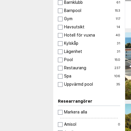
Barnklubb
61
Barnpool
153
Gym
117
Havsutsikt
14
Hotell för vuxna
40
Kylskåp
31
Lägenhet
31
Pool
150
◀
Restaurang
237
Spa
106
Uppvärmd pool
35
Researrangörer
Markera alla
Amisol
0