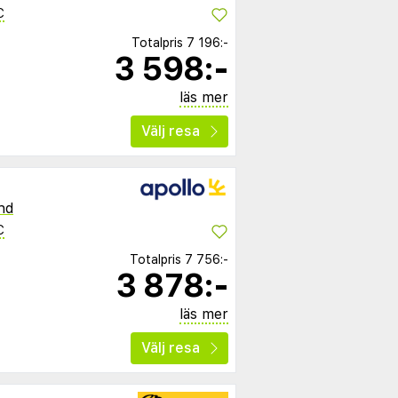
C
Totalpris
7 196:-
3 598:-
läs mer
Välj resa
nd
C
Totalpris
7 756:-
3 878:-
läs mer
Välj resa