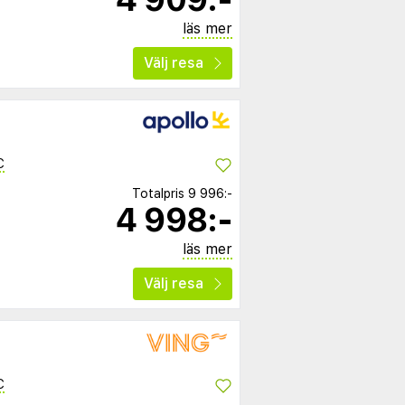
läs mer
Välj resa
C
Totalpris
9 996:-
4 998:-
läs mer
Välj resa
C