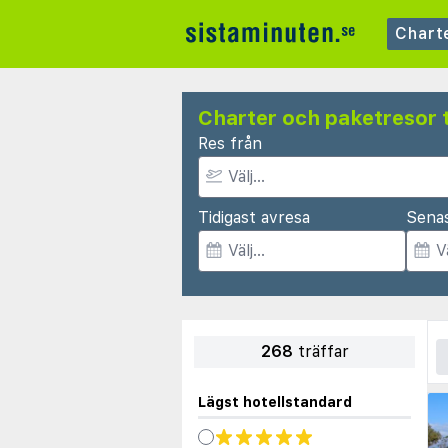
Chart
Charter och paketresor t
Res från
Tidigast avresa
Sena
268
träffar
Lägst hotellstandard