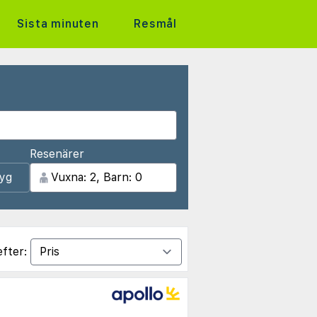
Sista minuten
Resmål
Resenärer
lyg
efter: