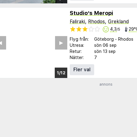
Studio’s Meropi
Faliraki
,
Rhodos
,
Grekland
4,3
29°
/5
Flyg från:
Göteborg
-
Rhodos
︎
▶︎
Utresa:
sön 06 sep
Retur:
sön 13 sep
Nätter:
7
Fler val
1/12
annons