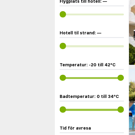
Flygplats till hotell:
—
◀
Hotell til strand:
—
Temperatur:
-20
till
42
°C
Badtemperatur:
0
till
34
°C
◀
Tid för avresa