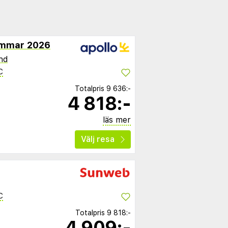
ommar 2026
nd
C
Totalpris
9 636:-
4 818:-
läs mer
Välj resa
C
Totalpris
9 818:-
4 909:-