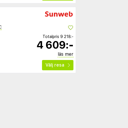
C
Totalpris
9 218:-
4 609:-
läs mer
Välj resa