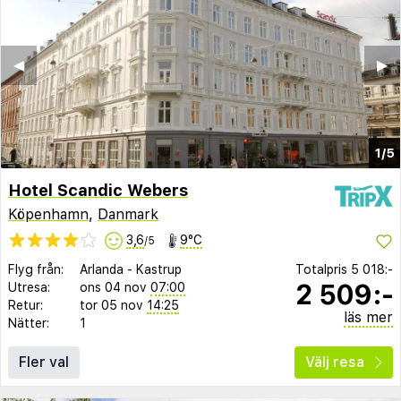
◀︎
▶︎
1/5
Hotel Scandic Webers
Köpenhamn
,
Danmark
3,6
9°C
/5
Flyg från:
Arlanda
-
Kastrup
Totalpris
5 018:-
2 509:-
Utresa:
ons 04 nov
07:00
Retur:
tor 05 nov
14:25
läs mer
Nätter:
1
Fler val
Välj resa