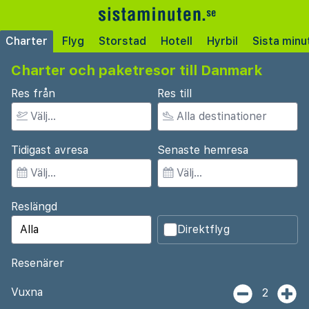
Charter
Flyg
Storstad
Hotell
Hyrbil
Sista minu
Charter och paketresor till Danmark
Res från
Res till
Tidigast avresa
Senaste hemresa
Reslängd
Direktflyg
Resenärer
Vuxna
2