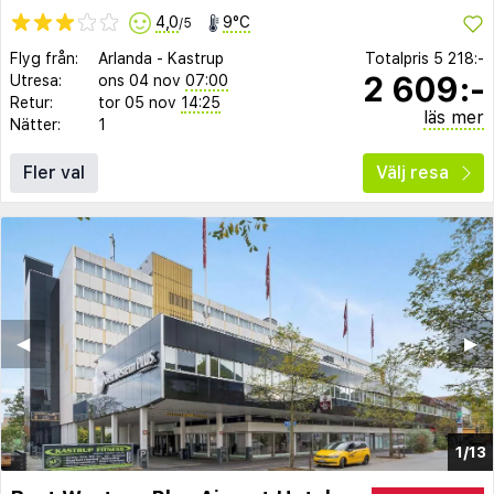
4,0
9°C
/5
Flyg från:
Arlanda
-
Kastrup
Totalpris
5 218:-
2 609:-
Utresa:
ons 04 nov
07:00
Retur:
tor 05 nov
14:25
läs mer
Nätter:
1
Fler val
Välj resa
◀︎
▶︎
1/13