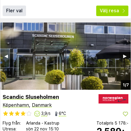
Fler val
Välj resa
◀︎
▶︎
1/7
Scandic Sluseholmen
Köpenhamn
,
Danmark
3,9
6°C
/5
Flyg från:
Arlanda
-
Kastrup
Totalpris
5 178:-
Utresa:
sön 22 nov
15:10