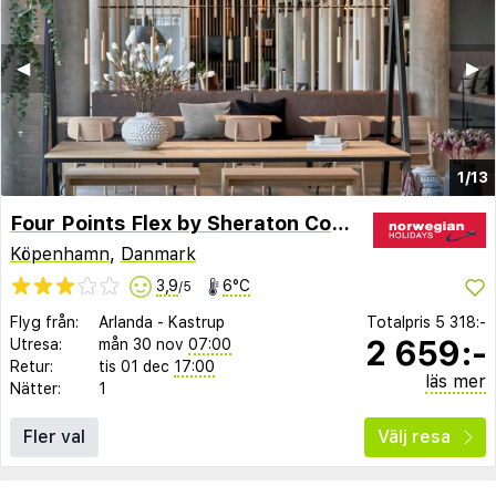
◀︎
▶︎
1/13
Four Points Flex by Sheraton Copenhagen Arena
Köpenhamn
,
Danmark
3,9
6°C
/5
Flyg från:
Arlanda
-
Kastrup
Totalpris
5 318:-
2 659:-
Utresa:
mån 30 nov
07:00
Retur:
tis 01 dec
17:00
läs mer
Nätter:
1
Fler val
Välj resa