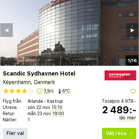
◀︎
▶︎
1/16
Scandic Sydhavnen Hotel
Köpenhamn
,
Danmark
3,9
6°C
/5
Flyg från:
Arlanda
-
Kastrup
Totalpris
4 978:-
2 489:-
Utresa:
sön 22 nov
15:10
Retur:
mån 23 nov
19:00
läs mer
Nätter:
1
Fler val
Välj resa