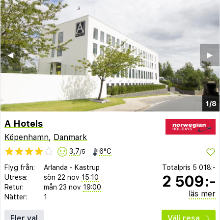
◀︎
▶︎
1/8
A Hotels
Köpenhamn
,
Danmark
3,7
6°C
/5
Flyg från:
Arlanda
-
Kastrup
Totalpris
5 018:-
2 509:-
Utresa:
sön 22 nov
15:10
Retur:
mån 23 nov
19:00
läs mer
Nätter:
1
Fler val
Välj resa