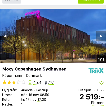
◀︎
▶︎
1/11
Moxy Copenhagen Sydhavnen
Köpenhamn
,
Danmark
4,2
7°C
/5
Flyg från:
Arlanda
-
Kastrup
Totalpris
5 038:-
2 519:-
Utresa:
mån 16 nov
08:50
Retur:
tis 17 nov
17:00
läs mer
Nätter:
1