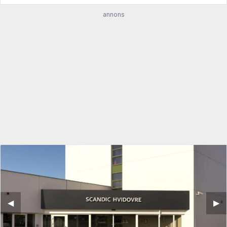
annons
◀︎
▶︎