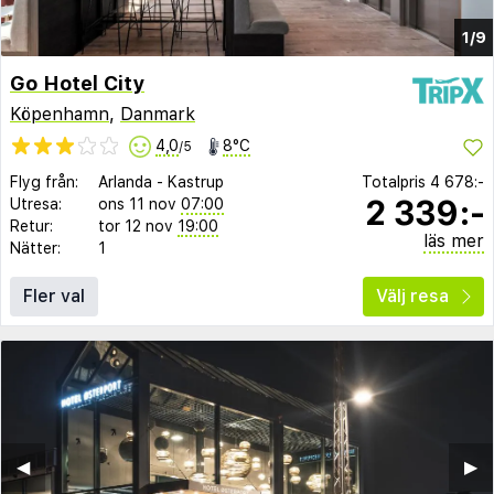
1/9
Go Hotel City
Köpenhamn
,
Danmark
4,0
8°C
/5
Flyg från:
Arlanda
-
Kastrup
Totalpris
4 678:-
2 339:-
Utresa:
ons 11 nov
07:00
Retur:
tor 12 nov
19:00
läs mer
Nätter:
1
Fler val
Välj resa
◀︎
▶︎