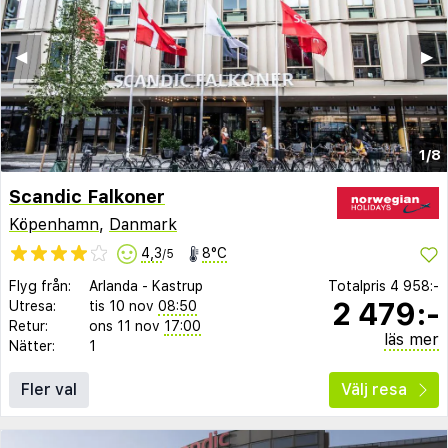
◀︎
▶︎
1/8
Scandic Falkoner
Köpenhamn
,
Danmark
4,3
8°C
/5
Flyg från:
Arlanda
-
Kastrup
Totalpris
4 958:-
2 479:-
Utresa:
tis 10 nov
08:50
Retur:
ons 11 nov
17:00
läs mer
Nätter:
1
Fler val
Välj resa