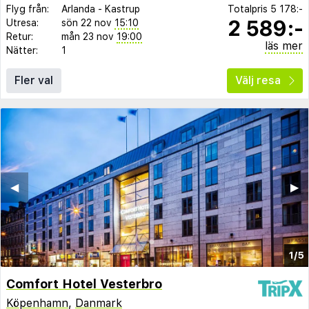
Flyg från:
Arlanda
-
Kastrup
Totalpris
5 178:-
2 589:-
Utresa:
sön 22 nov
15:10
Retur:
mån 23 nov
19:00
läs mer
Nätter:
1
Fler val
Välj resa
◀︎
▶︎
1/5
Comfort Hotel Vesterbro
Köpenhamn
,
Danmark