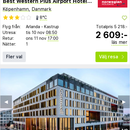
Best Western Plus Airport Hotel Copenhagen
Köpenhamn
,
Danmark
8°C
Flyg från:
Arlanda
-
Kastrup
Totalpris
5 218:-
2 609:-
Utresa:
tis 10 nov
08:50
Retur:
ons 11 nov
17:00
läs mer
Nätter:
1
Fler val
Välj resa
◀︎
▶︎