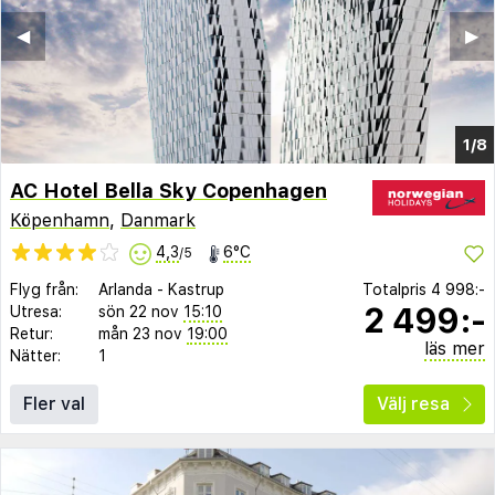
◀︎
▶︎
1/8
AC Hotel Bella Sky Copenhagen
Köpenhamn
,
Danmark
4,3
6°C
/5
Flyg från:
Arlanda
-
Kastrup
Totalpris
4 998:-
2 499:-
Utresa:
sön 22 nov
15:10
Retur:
mån 23 nov
19:00
läs mer
Nätter:
1
Fler val
Välj resa