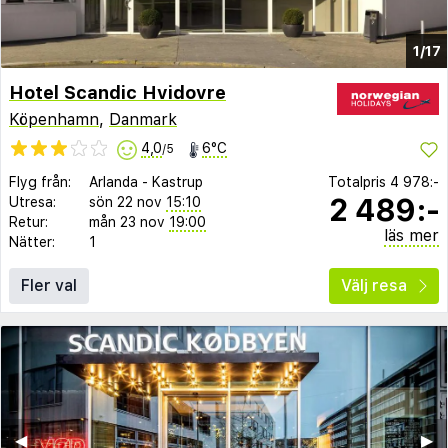
1/17
Hotel Scandic Hvidovre
Köpenhamn
,
Danmark
4,0
6°C
/5
Flyg från:
Arlanda
-
Kastrup
Totalpris
4 978:-
2 489:-
Utresa:
sön 22 nov
15:10
Retur:
mån 23 nov
19:00
läs mer
Nätter:
1
Fler val
Välj resa
◀︎
▶︎