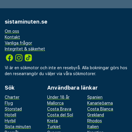
sistaminuten.se
Om oss
Kontakt
Vanliga frågor
Integritet & säkerhet
Vi är en sökmotor och inte en resebyrå. Alla bokningar görs hos
den researrangör du väljer via våra sökmotorer.
Sök
Användbara länkar
Charter
Under 18 år
Spanien
Flyg
Mallorca
Kanarieöarna
Storstad
Costa Brava
Costa Blanca
Hotell
Costa del Sol
Grekland
Hyrbil
Kreta
Rhodos
Sista minuten
Turkiet
Italien