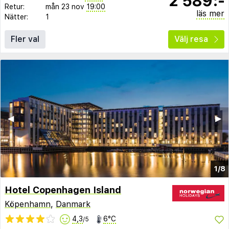
2 589:-
Retur:
mån 23 nov
19:00
läs mer
Nätter:
1
Fler val
Välj resa
◀︎
▶︎
1/8
Hotel Copenhagen Island
Köpenhamn
,
Danmark
4,3
6°C
/5