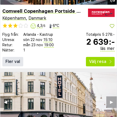
1/9
Comwell Copenhagen Portside Dolce by Wyndham
Köpenhamn
,
Danmark
4,3
6°C
/5
Flyg från:
Arlanda
-
Kastrup
Totalpris
5 278:-
2 639:-
Utresa:
sön 22 nov
15:10
Retur:
mån 23 nov
19:00
läs mer
Nätter:
1
Fler val
Välj resa
◀︎
▶︎