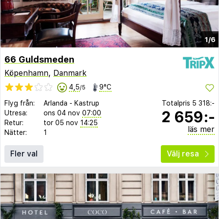
1/6
66 Guldsmeden
Köpenhamn
,
Danmark
4,5
9°C
/5
Flyg från:
Arlanda
-
Kastrup
Totalpris
5 318:-
2 659:-
Utresa:
ons 04 nov
07:00
Retur:
tor 05 nov
14:25
läs mer
Nätter:
1
Fler val
Välj resa