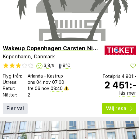
Wakeup Copenhagen Carsten Niebuhrs Gade
Köpenhamn
,
Danmark
3,8
9°C
/5
Flyg från:
Arlanda
-
Kastrup
Totalpris
4 901:-
2 451:-
Utresa:
ons 04 nov
07:00
Retur:
fre 06 nov
08:40
läs mer
Nätter:
2
Fler val
Välj resa