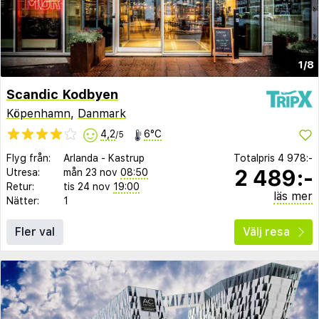
1/8
Scandic Kodbyen
Köpenhamn
,
Danmark
4,2
6°C
/5
Flyg från:
Arlanda
-
Kastrup
Totalpris
4 978:-
2 489:-
Utresa:
mån 23 nov
08:50
Retur:
tis 24 nov
19:00
läs mer
Nätter:
1
Fler val
Välj resa