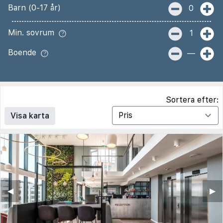
Barn (0-17 år)
0
Min. sovrum
1
Boende
—
Sortera efter:
Visa karta
◀︎
▶︎