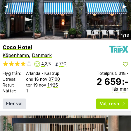
◀︎
▶︎
1/13
Coco Hotel
Köpenhamn
,
Danmark
4,3
7°C
/5
Flyg från:
Arlanda
-
Kastrup
Totalpris
5 318:-
2 659:-
Utresa:
ons 18 nov
07:00
Retur:
tor 19 nov
14:25
läs mer
Nätter:
1
Fler val
Välj resa