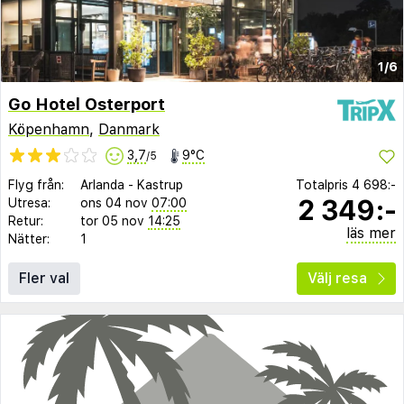
1/6
Go Hotel Osterport
Köpenhamn
,
Danmark
3,7
9°C
/5
Flyg från:
Arlanda
-
Kastrup
Totalpris
4 698:-
2 349:-
Utresa:
ons 04 nov
07:00
Retur:
tor 05 nov
14:25
läs mer
Nätter:
1
Fler val
Välj resa