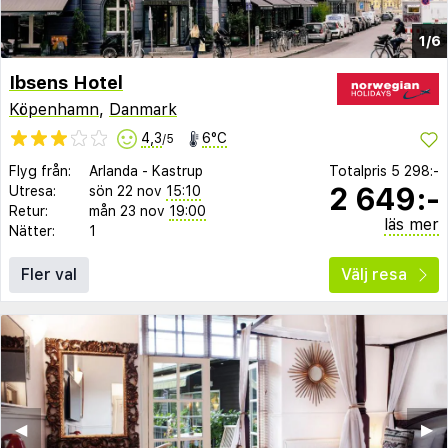
1/6
Ibsens Hotel
Köpenhamn
,
Danmark
4,3
6°C
/5
Flyg från:
Arlanda
-
Kastrup
Totalpris
5 298:-
2 649:-
Utresa:
sön 22 nov
15:10
Retur:
mån 23 nov
19:00
läs mer
Nätter:
1
Fler val
Välj resa
◀︎
▶︎