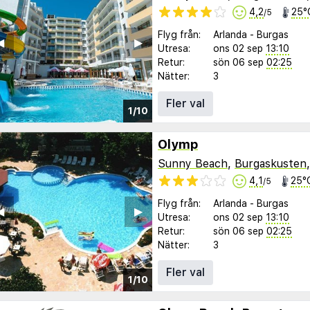
4,2
25°
/5
Flyg från:
Arlanda
-
Burgas
︎
▶︎
Utresa:
ons 02 sep
13:10
Retur:
sön 06 sep
02:25
Nätter:
3
Fler val
1/10
Olymp
Sunny Beach
,
Burgaskusten
4,1
25°
/5
Flyg från:
Arlanda
-
Burgas
︎
▶︎
Utresa:
ons 02 sep
13:10
Retur:
sön 06 sep
02:25
Nätter:
3
Fler val
1/10