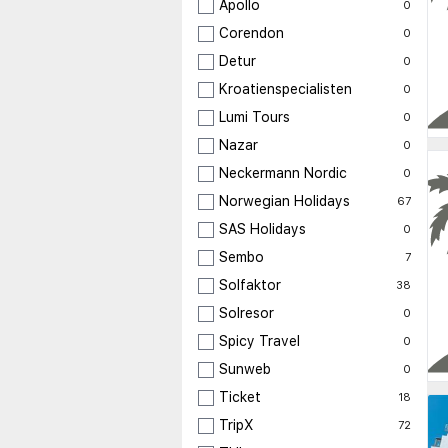
Apollo
0
Corendon
0
Detur
0
Kroatienspecialisten
0
Lumi Tours
0
Nazar
0
Neckermann Nordic
0
Norwegian Holidays
67
SAS Holidays
0
Sembo
7
Solfaktor
38
Solresor
0
Spicy Travel
0
Sunweb
0
Ticket
18
TripX
72