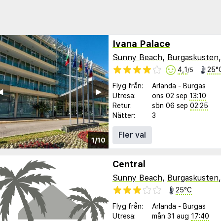
Ivana Palace
Sunny Beach
,
Burgaskusten
4,1
25°
/5
Flyg från:
Arlanda
-
Burgas
︎
▶︎
Utresa:
ons 02 sep
13:10
Retur:
sön 06 sep
02:25
Nätter:
3
Fler val
1/10
Central
Sunny Beach
,
Burgaskusten
25°C
Flyg från:
Arlanda
-
Burgas
Utresa:
mån 31 aug
17:40