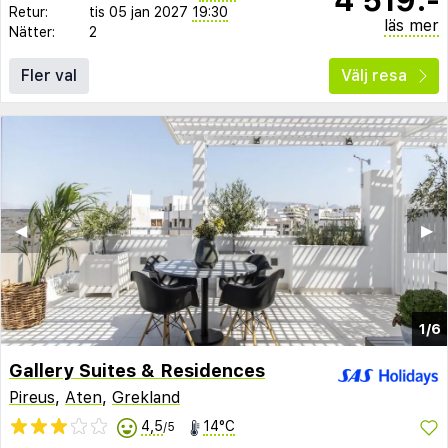
Retur:
tis 05 jan 2027
19:30
läs mer
Nätter:
2
Fler val
Välj resa
◀︎
▶︎
1/6
Gallery Suites & Residences
Pireus
,
Aten
,
Grekland
4,5
14°C
/5