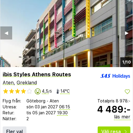
◀︎
▶︎
1/10
ibis Styles Athens Routes
Aten
,
Grekland
4,5
14°C
/5
Flyg från:
Göteborg
-
Aten
Totalpris
8 978:-
4 489:-
Utresa:
sön 03 jan 2027
06:15
Retur:
tis 05 jan 2027
19:30
läs mer
Nätter:
2
Fler val
Välj resa