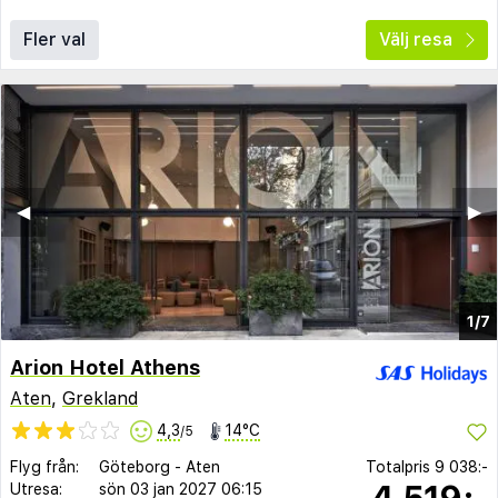
Fler val
Välj resa
◀︎
▶︎
1/7
Arion Hotel Athens
Aten
,
Grekland
4,3
14°C
/5
Flyg från:
Göteborg
-
Aten
Totalpris
9 038:-
4 519:-
Utresa:
sön 03 jan 2027
06:15