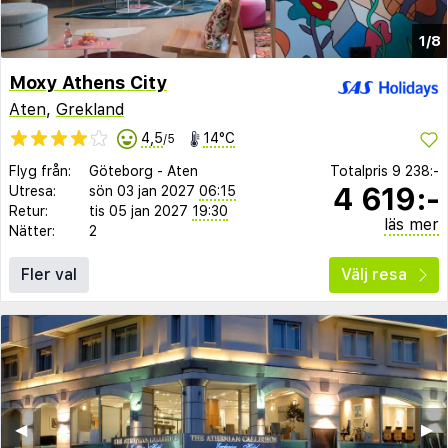
1/8
Moxy Athens City
Aten
,
Grekland
4,5
14°C
/5
Flyg från:
Göteborg
-
Aten
Totalpris
9 238:-
4 619:-
Utresa:
sön 03 jan 2027
06:15
Retur:
tis 05 jan 2027
19:30
läs mer
Nätter:
2
Fler val
Välj resa
◀︎
▶︎