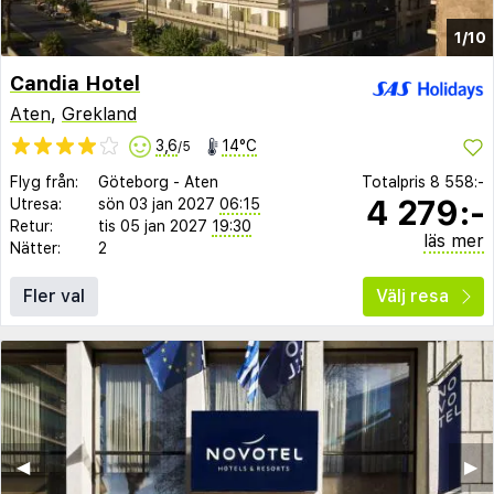
1/10
Candia Hotel
Aten
,
Grekland
3,6
14°C
/5
Flyg från:
Göteborg
-
Aten
Totalpris
8 558:-
4 279:-
Utresa:
sön 03 jan 2027
06:15
Retur:
tis 05 jan 2027
19:30
läs mer
Nätter:
2
Fler val
Välj resa
◀︎
▶︎