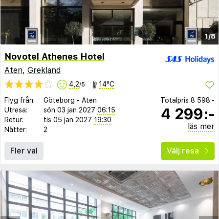
1/8
Novotel Athenes Hotel
Aten
,
Grekland
4,2
14°C
/5
Flyg från:
Göteborg
-
Aten
Totalpris
8 598:-
4 299:-
Utresa:
sön 03 jan 2027
06:15
Retur:
tis 05 jan 2027
19:30
läs mer
Nätter:
2
Fler val
Välj resa