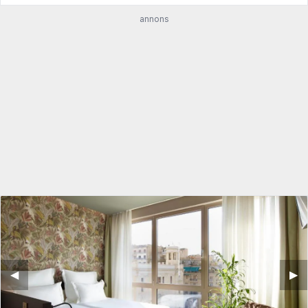
annons
◀︎
▶︎