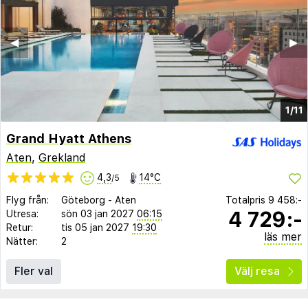
◀︎
▶︎
1/11
Grand Hyatt Athens
Aten
,
Grekland
4,3
14°C
/5
Flyg från:
Göteborg
-
Aten
Totalpris
9 458:-
4 729:-
Utresa:
sön 03 jan 2027
06:15
Retur:
tis 05 jan 2027
19:30
läs mer
Nätter:
2
Fler val
Välj resa