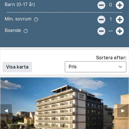
Barn (0-17 år)
0
Min. sovrum
1
Boende
—
Sortera efter:
Visa karta
◀︎
▶︎