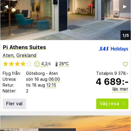
◀︎
▶︎
1/5
Pi Athens Suites
Aten
,
Grekland
4,2
28°C
/5
Flyg från:
Göteborg
-
Aten
Totalpris
9 378:-
4 689:-
Utresa:
sön 16 aug
06:00
Retur:
tis 18 aug
12:15
läs mer
Nätter:
2
Fler val
Välj resa