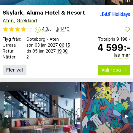
1/7
Skylark, Aluma Hotel & Resort
Aten
,
Grekland
4,3
14°C
/5
Flyg från:
Göteborg
-
Aten
Totalpris
9 198:-
4 599:-
Utresa:
sön 03 jan 2027
06:15
Retur:
tis 05 jan 2027
19:30
läs mer
Nätter:
2
Fler val
Välj resa
◀︎
▶︎