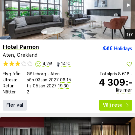
◀︎
▶︎
1/7
Hotel Parnon
Aten
,
Grekland
4,2
14°C
/5
Flyg från:
Göteborg
-
Aten
Totalpris
8 618:-
4 309:-
Utresa:
sön 03 jan 2027
06:15
Retur:
tis 05 jan 2027
19:30
läs mer
Nätter:
2
Fler val
Välj resa