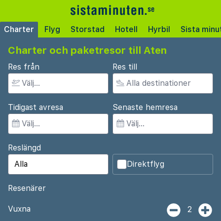
Charter
Flyg
Storstad
Hotell
Hyrbil
Sista minu
Charter och paketresor till Aten
Res från
Res till
Tidigast avresa
Senaste hemresa
Reslängd
Direktflyg
Resenärer
Vuxna
2