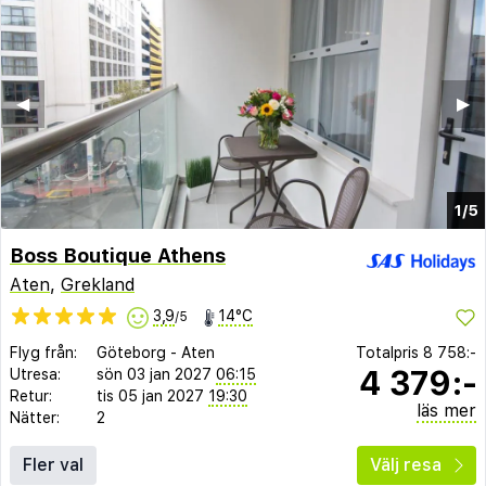
◀︎
▶︎
1/5
Boss Boutique Athens
Aten
,
Grekland
3,9
14°C
/5
Flyg från:
Göteborg
-
Aten
Totalpris
8 758:-
4 379:-
Utresa:
sön 03 jan 2027
06:15
Retur:
tis 05 jan 2027
19:30
läs mer
Nätter:
2
Fler val
Välj resa