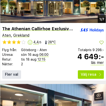
1/7
The Athenian Callirhoe Exclusive Hotel
Aten
,
Grekland
4,4
28°C
/5
Flyg från:
Göteborg
-
Aten
Totalpris
9 298:-
4 649:-
Utresa:
sön 16 aug
06:00
Retur:
tis 18 aug
12:15
läs mer
Nätter:
2
Fler val
Välj resa