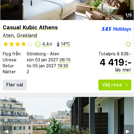
1/5
Casual Kubic Athens
Aten
,
Grekland
4,4
14°C
/5
Flyg från:
Göteborg
-
Aten
Totalpris
8 838:-
4 419:-
Utresa:
sön 03 jan 2027
06:15
Retur:
tis 05 jan 2027
19:30
läs mer
Nätter:
2
Fler val
Välj resa
◀︎
▶︎