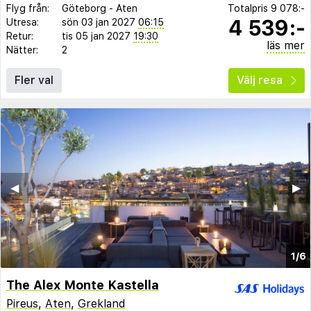
Flyg från:
Göteborg
-
Aten
Totalpris
9 078:-
4 539:-
Utresa:
sön 03 jan 2027
06:15
Retur:
tis 05 jan 2027
19:30
läs mer
Nätter:
2
Fler val
Välj resa
◀︎
▶︎
1/6
The Alex Monte Kastella
Pireus
,
Aten
,
Grekland