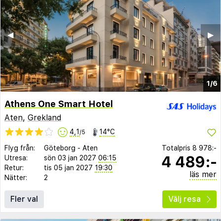
◀︎
▶︎
1/6
Athens One Smart Hotel
Aten
,
Grekland
4,1
14°C
/5
Flyg från:
Göteborg
-
Aten
Totalpris
8 978:-
4 489:-
Utresa:
sön 03 jan 2027
06:15
Retur:
tis 05 jan 2027
19:30
läs mer
Nätter:
2
Fler val
Välj resa