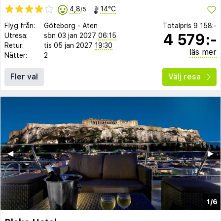
4,8
14°C
/5
Flyg från:
Göteborg
-
Aten
Totalpris
9 158:-
4 579:-
Utresa:
sön 03 jan 2027
06:15
Retur:
tis 05 jan 2027
19:30
läs mer
Nätter:
2
Fler val
Välj resa
◀︎
▶︎
1/6