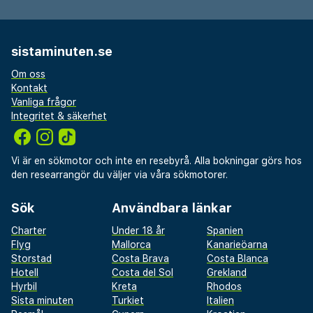
sistaminuten.se
Om oss
Kontakt
Vanliga frågor
Integritet & säkerhet
Vi är en sökmotor och inte en resebyrå. Alla bokningar görs hos
den researrangör du väljer via våra sökmotorer.
Sök
Användbara länkar
Charter
Under 18 år
Spanien
Flyg
Mallorca
Kanarieöarna
Storstad
Costa Brava
Costa Blanca
Hotell
Costa del Sol
Grekland
Hyrbil
Kreta
Rhodos
Sista minuten
Turkiet
Italien