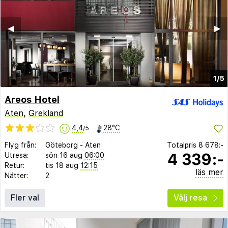
◀︎
▶︎
1/5
Areos Hotel
Aten
,
Grekland
4,4
28°C
/5
Flyg från:
Göteborg
-
Aten
Totalpris
8 678:-
4 339:-
Utresa:
sön 16 aug
06:00
Retur:
tis 18 aug
12:15
läs mer
Nätter:
2
Fler val
Välj resa