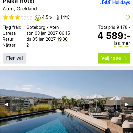
Plaka Hotel
Aten
,
Grekland
4,5
14°C
/5
Flyg från:
Göteborg
-
Aten
Totalpris
9 178:-
4 589:-
Utresa:
sön 03 jan 2027
06:15
Retur:
tis 05 jan 2027
19:30
läs mer
Nätter:
2
Fler val
Välj resa
◀︎
▶︎