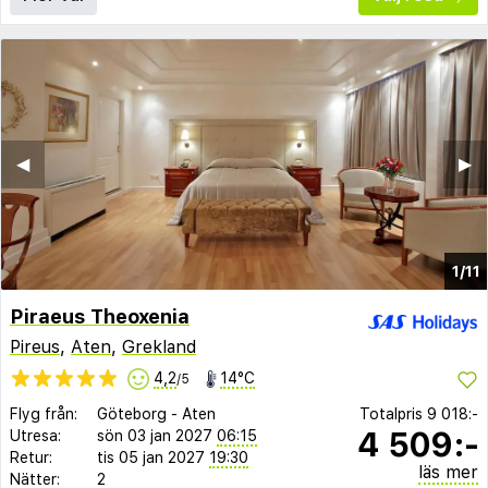
◀︎
▶︎
1/11
Piraeus Theoxenia
Pireus
,
Aten
,
Grekland
4,2
14°C
/5
Flyg från:
Göteborg
-
Aten
Totalpris
9 018:-
4 509:-
Utresa:
sön 03 jan 2027
06:15
Retur:
tis 05 jan 2027
19:30
läs mer
Nätter:
2