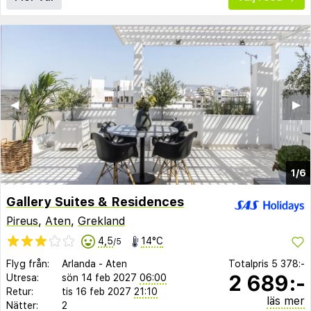
◀︎
▶︎
1/6
Gallery Suites & Residences
Pireus
,
Aten
,
Grekland
4,5
14°C
/5
Flyg från:
Arlanda
-
Aten
Totalpris
5 378:-
2 689:-
Utresa:
sön 14 feb 2027
06:00
Retur:
tis 16 feb 2027
21:10
läs mer
Nätter:
2