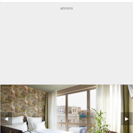
annons
◀︎
▶︎