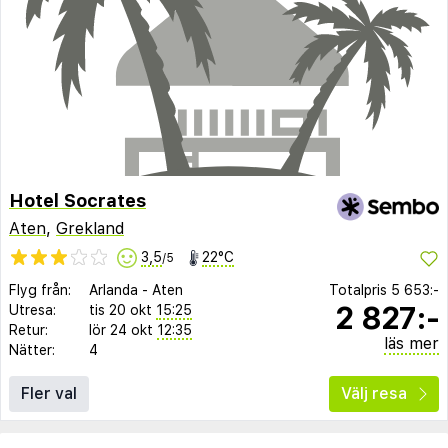
Hotel Socrates
Aten
,
Grekland
3,5
22°C
/5
Flyg från:
Arlanda
-
Aten
Totalpris
5 653:-
2 827:-
Utresa:
tis 20 okt
15:25
Retur:
lör 24 okt
12:35
läs mer
Nätter:
4
Fler val
Välj resa