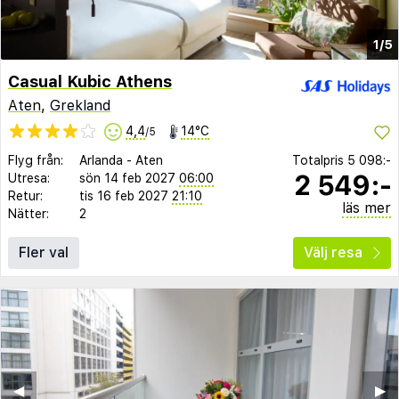
1/5
Casual Kubic Athens
Aten
,
Grekland
4,4
14°C
/5
Flyg från:
Arlanda
-
Aten
Totalpris
5 098:-
2 549:-
Utresa:
sön 14 feb 2027
06:00
Retur:
tis 16 feb 2027
21:10
läs mer
Nätter:
2
Fler val
Välj resa
◀︎
▶︎