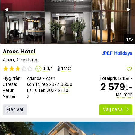
◀︎
▶︎
1/5
Areos Hotel
Aten
,
Grekland
4,4
14°C
/5
Flyg från:
Arlanda
-
Aten
Totalpris
5 158:-
2 579:-
Utresa:
sön 14 feb 2027
06:00
Retur:
tis 16 feb 2027
21:10
läs mer
Nätter:
2
Fler val
Välj resa