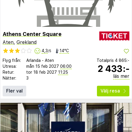
Athens Center Square
Aten
,
Grekland
4,3
14°C
/5
Flyg från:
Arlanda
-
Aten
Totalpris
4 865:-
2 433:-
Utresa:
mån 15 feb 2027
06:00
Retur:
tor 18 feb 2027
11:25
läs mer
Nätter:
3
Fler val
Välj resa