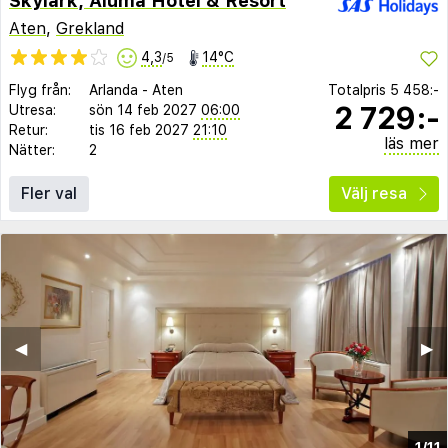
Skylark, Aluma Hotel & Resort
Aten
,
Grekland
4,3
14°C
/5
Flyg från:
Arlanda
-
Aten
Totalpris
5 458:-
2 729:-
Utresa:
sön 14 feb 2027
06:00
Retur:
tis 16 feb 2027
21:10
läs mer
Nätter:
2
Fler val
Välj resa
◀︎
▶︎
1/11