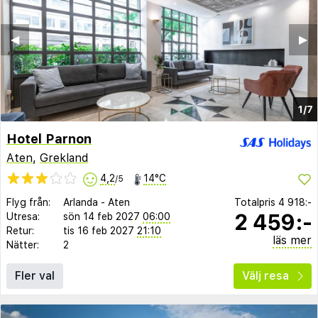
◀︎
▶︎
1/7
Hotel Parnon
Aten
,
Grekland
4,2
14°C
/5
Flyg från:
Arlanda
-
Aten
Totalpris
4 918:-
2 459:-
Utresa:
sön 14 feb 2027
06:00
Retur:
tis 16 feb 2027
21:10
läs mer
Nätter:
2
Fler val
Välj resa