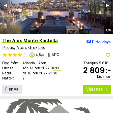
◀︎
▶︎
1/6
The Alex Monte Kastella
Pireus
,
Aten
,
Grekland
4,8
14°C
/5
Flyg från:
Arlanda
-
Aten
Totalpris
5 618:-
2 809:-
Utresa:
sön 14 feb 2027
06:00
Retur:
tis 16 feb 2027
21:10
läs mer
Nätter:
2
Fler val
Välj resa