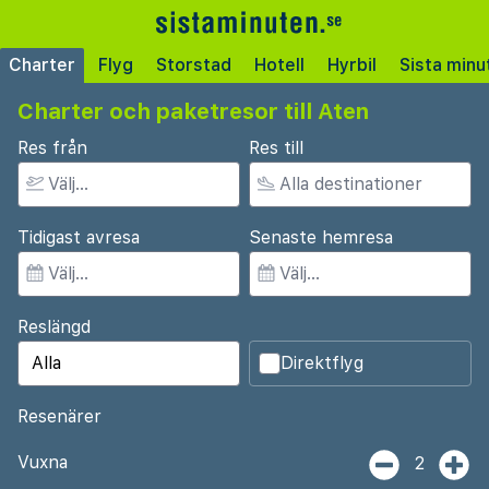
Charter
Flyg
Storstad
Hotell
Hyrbil
Sista minu
Charter och paketresor till Aten
Res från
Res till
Tidigast avresa
Senaste hemresa
Reslängd
Direktflyg
Resenärer
Vuxna
2