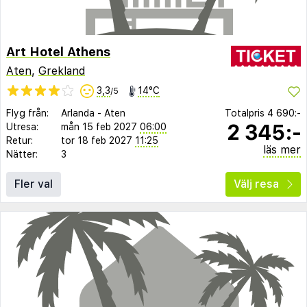
Art Hotel Athens
Aten
,
Grekland
3,3
14°C
/5
Flyg från:
Arlanda
-
Aten
Totalpris
4 690:-
2 345:-
Utresa:
mån 15 feb 2027
06:00
Retur:
tor 18 feb 2027
11:25
läs mer
Nätter:
3
Fler val
Välj resa