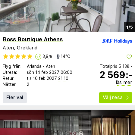
1/5
Boss Boutique Athens
Aten
,
Grekland
3,9
14°C
/5
Flyg från:
Arlanda
-
Aten
Totalpris
5 138:-
2 569:-
Utresa:
sön 14 feb 2027
06:00
Retur:
tis 16 feb 2027
21:10
läs mer
Nätter:
2
Fler val
Välj resa