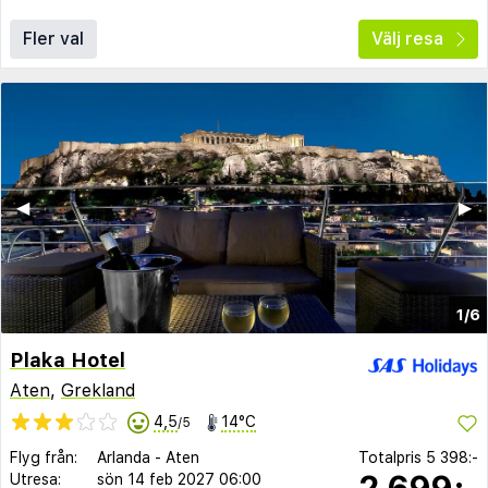
Fler val
Välj resa
◀︎
▶︎
1/6
Plaka Hotel
Aten
,
Grekland
4,5
14°C
/5
Flyg från:
Arlanda
-
Aten
Totalpris
5 398:-
2 699:-
Utresa:
sön 14 feb 2027
06:00