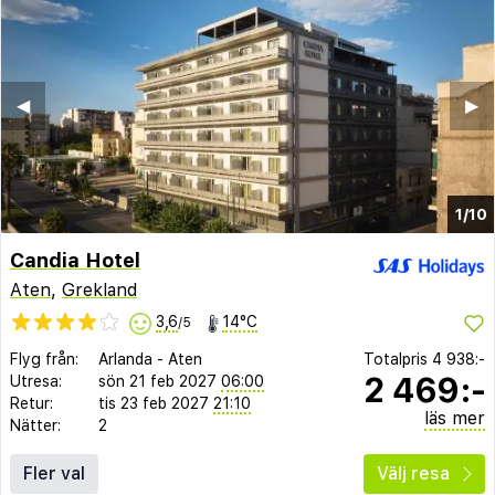
◀︎
▶︎
1/10
Candia Hotel
Aten
,
Grekland
3,6
14°C
/5
Flyg från:
Arlanda
-
Aten
Totalpris
4 938:-
2 469:-
Utresa:
sön 21 feb 2027
06:00
Retur:
tis 23 feb 2027
21:10
läs mer
Nätter:
2
Fler val
Välj resa