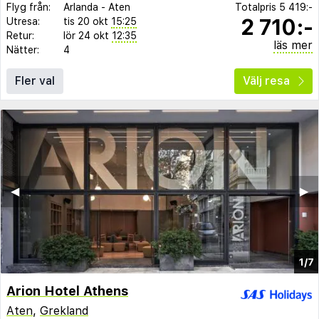
Flyg från:
Arlanda
-
Aten
Totalpris
5 419:-
2 710:-
Utresa:
tis 20 okt
15:25
Retur:
lör 24 okt
12:35
läs mer
Nätter:
4
Fler val
Välj resa
◀︎
▶︎
1/7
Arion Hotel Athens
Aten
,
Grekland