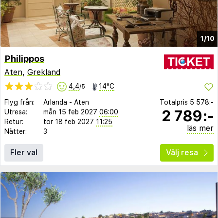
1/10
Philippos
Aten
,
Grekland
4,4
14°C
/5
Flyg från:
Arlanda
-
Aten
Totalpris
5 578:-
2 789:-
Utresa:
mån 15 feb 2027
06:00
Retur:
tor 18 feb 2027
11:25
läs mer
Nätter:
3
Fler val
Välj resa