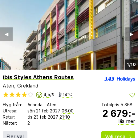
◀︎
▶︎
1/10
ibis Styles Athens Routes
Aten
,
Grekland
4,5
14°C
/5
Flyg från:
Arlanda
-
Aten
Totalpris
5 358:-
2 679:-
Utresa:
sön 21 feb 2027
06:00
Retur:
tis 23 feb 2027
21:10
läs mer
Nätter:
2
Fler val
Välj resa