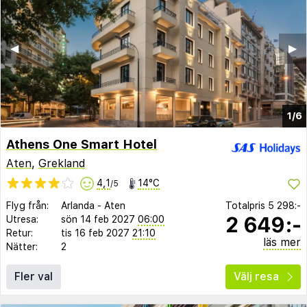
◀︎
▶︎
1/6
Athens One Smart Hotel
Aten
,
Grekland
4,1
14°C
/5
Flyg från:
Arlanda
-
Aten
Totalpris
5 298:-
2 649:-
Utresa:
sön 14 feb 2027
06:00
Retur:
tis 16 feb 2027
21:10
läs mer
Nätter:
2
Fler val
Välj resa