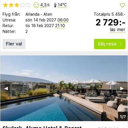
4,3
14°C
/5
Flyg från:
Arlanda
-
Aten
Totalpris
5 458:-
2 729:-
Utresa:
sön 14 feb 2027
06:00
Retur:
tis 16 feb 2027
21:10
läs mer
Nätter:
2
Fler val
Välj resa
◀︎
▶︎
1/7