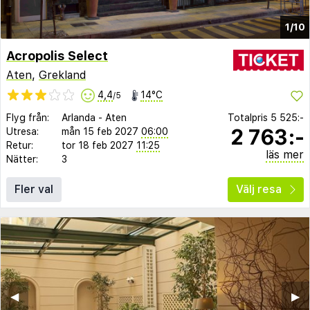
1/10
Acropolis Select
Aten
,
Grekland
4,4
14°C
/5
Flyg från:
Arlanda
-
Aten
Totalpris
5 525:-
2 763:-
Utresa:
mån 15 feb 2027
06:00
Retur:
tor 18 feb 2027
11:25
läs mer
Nätter:
3
Fler val
Välj resa
◀︎
▶︎