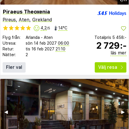
Piraeus Theoxenia
Pireus
,
Aten
,
Grekland
4,2
14°C
/5
Flyg från:
Arlanda
-
Aten
Totalpris
5 458:-
2 729:-
Utresa:
sön 14 feb 2027
06:00
Retur:
tis 16 feb 2027
21:10
läs mer
Nätter:
2
Fler val
Välj resa
◀︎
▶︎