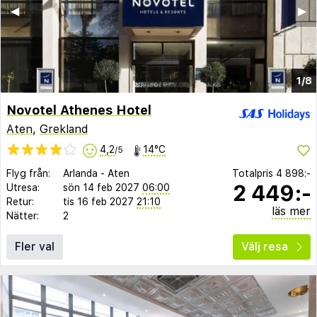
◀︎
▶︎
1/8
Novotel Athenes Hotel
Aten
,
Grekland
4,2
14°C
/5
Flyg från:
Arlanda
-
Aten
Totalpris
4 898:-
2 449:-
Utresa:
sön 14 feb 2027
06:00
Retur:
tis 16 feb 2027
21:10
läs mer
Nätter:
2
Fler val
Välj resa