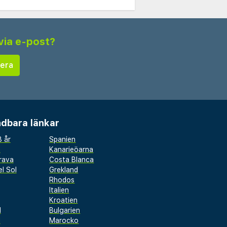
via e-post?
dbara länkar
 år
Spanien
a
Kanarieöarna
rava
Costa Blanca
l Sol
Grekland
Rhodos
Italien
Kroatien
l
Bulgarien
d
Marocko