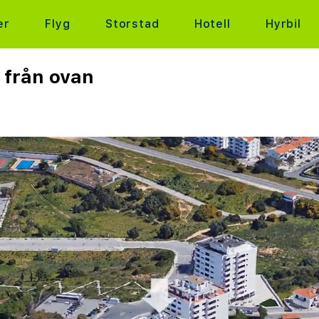
er
Flyg
Storstad
Hotell
Hyrbil
 från ovan