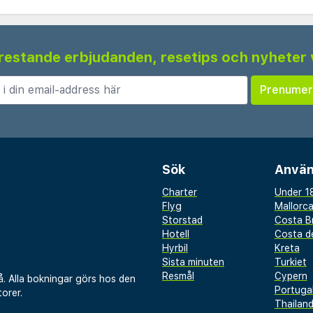
 frestande erbjudanden, resetips och nyheter 
Sök
Använ
Charter
Under 18
Flyg
Mallorc
Storstad
Costa B
Hotell
Costa de
Hyrbil
Kreta
Sista minuten
Turkiet
Resmål
Cypern
å. Alla bokningar görs hos den
Portuga
orer.
Thailan