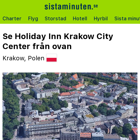
Charter
Flyg
Storstad
Hotell
Hyrbil
Sista minu
Se Holiday Inn Krakow City
Center från ovan
Krakow, Polen