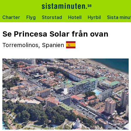
Charter
Flyg
Storstad
Hotell
Hyrbil
Sista minu
Se Princesa Solar från ovan
Torremolinos, Spanien