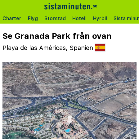
Charter
Flyg
Storstad
Hotell
Hyrbil
Sista minu
Se Granada Park från ovan
Playa de las Américas, Spanien