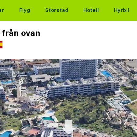
er
Flyg
Storstad
Hotell
Hyrbil
 från ovan