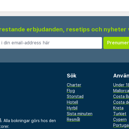
 frestande erbjudanden, resetips och nyheter 
Sök
Använ
Charter
Under 18
Flyg
Mallorc
Storstad
Costa B
Hotell
Costa de
Hyrbil
Kreta
Sista minuten
Turkiet
Resmål
Cypern
å. Alla bokningar görs hos den
Portuga
orer.