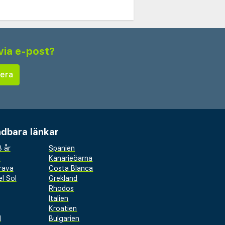
via e-post?
dbara länkar
 år
Spanien
a
Kanarieöarna
rava
Costa Blanca
l Sol
Grekland
Rhodos
Italien
Kroatien
l
Bulgarien