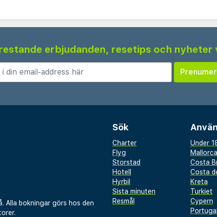
 frestande erbjudanden, resetips och nyheter 
Sök
Använ
Charter
Under 18
Flyg
Mallorc
Storstad
Costa B
Hotell
Costa de
Hyrbil
Kreta
Sista minuten
Turkiet
Resmål
Cypern
å. Alla bokningar görs hos den
Portuga
orer.