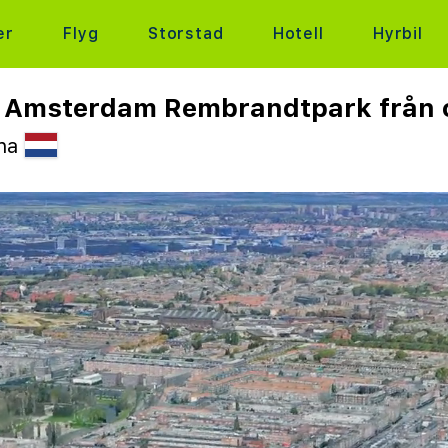
er
Flyg
Storstad
Hotell
Hyrbil
l Amsterdam Rembrandtpark från 
rna