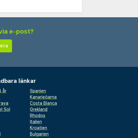
via e-post?
dbara länkar
 år
Spanien
a
Kanarieöarna
rava
Costa Blanca
l Sol
Grekland
Rhodos
Italien
Kroatien
l
Bulgarien