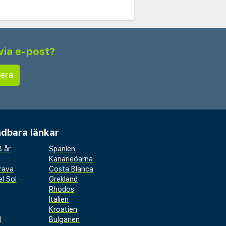
via e-post?
dbara länkar
 år
Spanien
a
Kanarieöarna
rava
Costa Blanca
l Sol
Grekland
Rhodos
Italien
Kroatien
l
Bulgarien