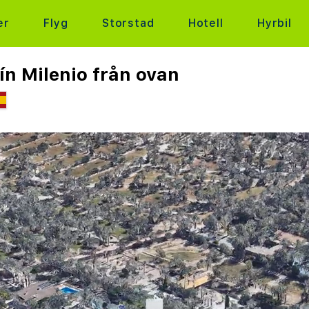
er
Flyg
Storstad
Hotell
Hyrbil
ín Milenio från ovan