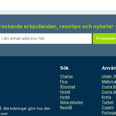
 frestande erbjudanden, resetips och nyheter 
Sök
Använ
Charter
Under 18
Flyg
Mallorc
Storstad
Costa B
Hotell
Costa de
Hyrbil
Kreta
Sista minuten
Turkiet
Resmål
Cypern
å. Alla bokningar görs hos den
Portuga
orer.